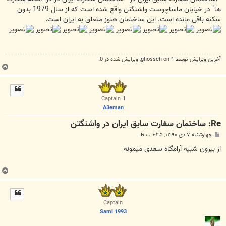
ها" در خیابان ماساچوست واشنگتن واقع شده است که از سال 1979 بدون
سکنه باقی مانده است. این ساختمان هنوز متعلق به ایران است.
آخرین ويرايش توسط 1 on
ghosseh
, ويرايش شده در 0.
ب
ا
ل
ا
Captain II
A3eman
Re: ساختمان سفارت سابق ایران در واشنگتن
پ
چهارشنبه ۷ دی ۱۳۹۰, ۶:۳۵ ب.ظ
س
ت
از بیرون شبیه آرامگاه سعدی میمونه
ب
ا
ل
ا
Captain
Sami 1993