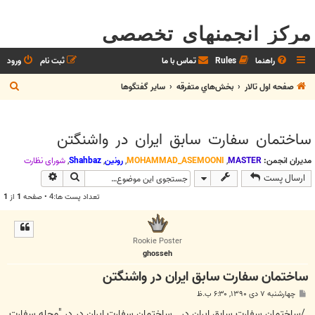
مرکز انجمنهای تخصصی
راهنما
Rules
تماس با ما
ثبت نام
ورود
ج
صفحه اول تالار
بخش‌‌هاي متفرقه
ساير گفتگوها
س
ت
ساختمان سفارت سابق ایران در واشنگتن
ج
و
مدیران انجمن:
MASTER
,
MOHAMMAD_ASEMOONI
,
رونین
,
Shahbaz
,
شوراي نظارت
جستجو
جستجوی پیش
ارسال پست
تعداد پست ها:4 • صفحه
1
از
1
Rookie Poster
ghosseh
ساختمان سفارت سابق ایران در واشنگتن
پ
چهارشنبه ۷ دی ۱۳۹۰, ۶:۳۰ ب.ظ
س
ت
/ساختمان سفارت سابق ایران در ساختمان سفارت ایران در در "محله سفارت