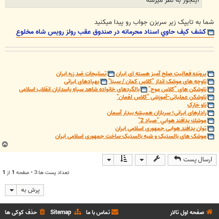
شما به تایپک زیر سربزن جواب رو پیدا میکنید
كشف كيف حاوي اسناد محرمانه در صندوق عقب رولز رويس شاه مخلوع
پرونده فعالیت صلح آمیز هسته ای ایران
تسلیحات ضد زره ایران
ناوچه های موشک انداز "کلاس کمان / سینا"
پهپادهای ایرانی
ناوشکن های "کلاس موج"
بالگردهای خانواده شاهد سپاه پاسداران انقلاب اسلامی
ناوشکن عملیاتی-آموزشی "کلاس لقمان"
ناو خارک
رادارهای ایرانی؛ سربازان همیشه بیدار آسمان
موشك پدافند هوايي "صياد 2"
توان پدافند هوایی جمهوری اسلامی ایران
موشک های بالستیک و شبه بالستیک ساخت جمهوری اسلامی ایران
ب
ا
ارسال پست
ل
ا
تعداد پست ها:3 • صفحه
1
از
1
پرش به
صفحه اول تالار
تماس با ما
Sitemap
حذف کوکی ها