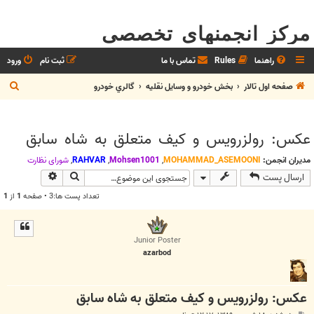
مرکز انجمنهای تخصصی
راهنما
Rules
تماس با ما
ثبت نام
ورود
ج
صفحه اول تالار
بخش خودرو و وسايل نقليه
گالري خودرو
س
ت
عكس: رولزرويس و كيف متعلق به شاه سابق
ج
و
مدیران انجمن:
MOHAMMAD_ASEMOONI
,
Mohsen1001
,
RAHVAR
,
شوراي نظارت
جستجو
جستجوی پیش
ارسال پست
تعداد پست ها:3 • صفحه
1
از
1
Junior Poster
azarbod
عكس: رولزرويس و كيف متعلق به شاه سابق