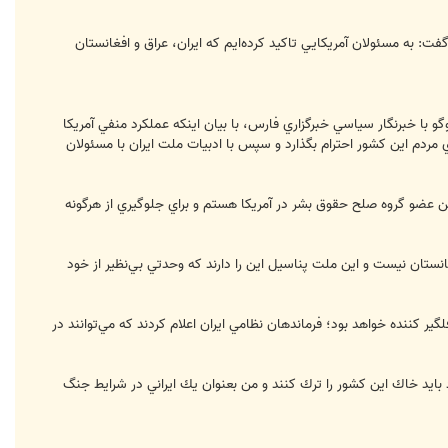
ت: به مسئولان آمريكايي تاكيد كرده‌ايم كه ايران، عراق و افغانستان
گو با خبرنگار سياسي خبرگزاري فارس، با بيان اينكه عملكرد منفي آمريكا
هاي مردم اين كشور احترام بگذارد و سپس با ادبيات ملت ايران با مسئولان
ن عضو گروه صلح حقوق بشر در آمريكا هستم و براي جلوگيري از هرگونه
نستان نيست و اين ملت پناسيل اين را دارند كه وحدتي بي‌نظير از خود
ير كننده خواهد بود؛ فرماندهان نظامي ايران اعلام كردند كه مي‌توانند در
د بايد خاك اين كشور را ترك كنند و من بعنوان يك ايراني در شرايط جنگ