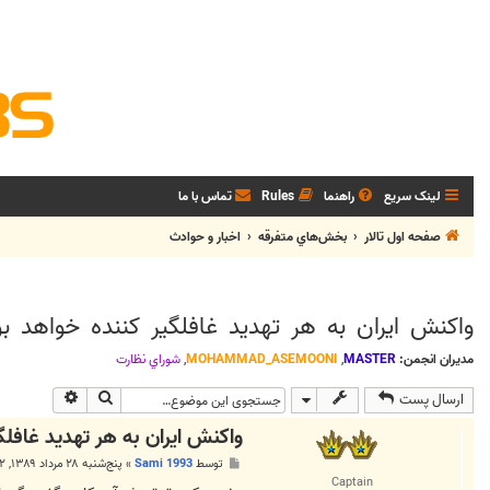
لینک سریع
راهنما
Rules
تماس با ما
صفحه اول تالار
بخش‌‌هاي متفرقه
اخبار و حوادث
واکنش ایران به هر تهدید غافلگیر کننده خواهد بو
مدیران انجمن:
MASTER
,
MOHAMMAD_ASEMOONI
,
شوراي نظارت
جستجو
جستجوی پی
ارسال پست
واکنش ایران به هر تهدید غافلگ
پ
توسط
Sami 1993
»
پنج‌شنبه ۲۸ مرداد ۱۳۸۹, ۲:۰۲ ب.ظ
س
Captain