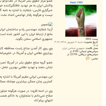
ت
عضو مركز حقوق بشر آمريكا در گفت‌وگو با
Sami 1993
واكنش ايران به هر تهديد غافلگيركننده خو
خبرگزاري فارس: شفازند با اشاره به نامه 
نيست و هرگونه رفتار تهاجمي اتحاد ملت اي
آزيتا شفازند مهندسن راه‌ و ساختمان ايرا
مانع از ارتباط ايران با اين كشور شده است
جمهوري اسلامي سخن بگويد.
پست:
3805
تاریخ عضویت:
شنبه ۷ شهریور ۱۳۸۸, ۳:۲۶
ق.ظ
وي روي كار آمدن جناح راست محافظه كار 
محل اقامت:
جمهوری اسلامی ایران
سپاس‌های ارسالی:
4180 بار
روياروي نظامي ايران و آمريكا در خاورميانه
سپاس‌های دریافتی:
22794 بار
ت
تماس:
م
عضو گروه صلح حقوق بشر در آمريكا تصريح 
ا
س
نشان دهند و تهديد نظامي بهترين عامل 
S
a
m
اين مهندس ايراني مقيم آمريكا با اشاره ب
i
كمترين زمان ممكن بيشترين موشك ممكن را
1
9
9
وي در ادمه افزود: در صورت هرگونه تجاوز 
3
صلاح نمي‌دانم با متجاوزان به خاكم همس
انتهاي پيام/ك