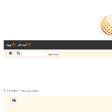
ثبت نام
ورود
جستجو
جستجو
تعداد پست ها:1 • صفحه
1
از
1