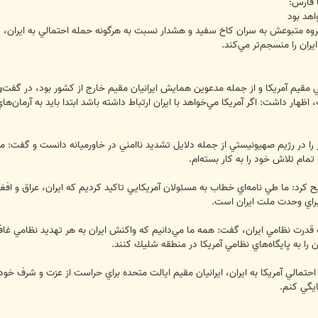
 فارس:
اهد بود
گروه متبوعش به سران كاخ سفيد و هشدار نسبت به هرگونه حمله احتمالي به ايران، گف
ران را منسجم‌تر مي‌كند.
ني مقيم آمريكا و از جمله مدعوين همايش ايرانيان مقيم خارج از كشور بود، در گفت‌و
، اظهار داشت: اگر آمريكا مي‌خواهد با ايران ارتباط داشته باشد ابتدا بايد به آرمان‌
را در رژيم صهيونيستي از جمله دلايل تشديد ناامني در خاورميانه دانست و گفت: م
 تمام تلاش خود را به كار بسته‌ام.
كرد: ما طي نامه‌اي خطاب به مسئولان آمريكايي تاكيد كرديم كه ايران، عراق و افغا
براي وحدت ملت ايران است.
ه قدرت نظامي ايران، گفت: همه ما مي‌دانيم كه واكنش ايران به هر تهديد نظامي غافلگ
 به پايگاه‌هاي نظامي آمريكا در منطقه شليك كنند.
احتمالي آمريكا به ايران، ايرانيان مقيم ايالت متحده‌ براي حراست از عزت و شرف خو
ايگي كنم.