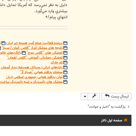
دليل به نظر نمي‌رسد كه آمريكا تمايل داش
بيشتري وارد مي‌آورد.
انتهاي پيام/+
پرونده فعالیت صلح آمیز هسته ای ایران
ت
ناوچه های موشک انداز "کلاس کمان / سینا"
ناوشکن های "کلاس موج"
بالگردهای خانوا
ناوشکن عملیاتی-آموزشی "کلاس لقمان"
ناو خارک
رادارهای ایرانی؛ سربازان همیشه بیدار آسمان
موشك پدافند هوايي "صياد 2"
توان پدافند هوایی جمهوری اسلامی ایران
موشک های بالستیک و شبه بالستیک ساخت ج
ارسال پست
بازگشت به “اخبار و حوادث”
صفحه اول تالار