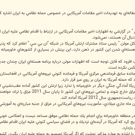
له‌اي به تهديدات اخير مقامات آمريكايي در خصوص حمله نظامي به ايران اشاره كرد و
 در گزارشي به اظهارات اخير مقامات آمريكايي در ارتباط با اقدام نظامي عليه ايران اش
دنبال آن هستند، نمي‌شود.
"مايكل مولن " رئيس ستاد مشترك ارتش آمريكا در شبكه "ان بي سي " اعلام كرد كه پذ
هسته‌اي شدن اين كشور در ذهن دارد، اين بينش در بسياري از كشورهاي خاورميانه به 
ب افزود كه قابل توجه است كه اظهارات مولن درباره برنامه هسته‌اي ايران چندان 
نعكس نكرده است.
انده سابق فرماندهي مركزي آمريكا و فرمانده كنوني نيروهاي آمريكايي در افغانستان
ه حمله آمريكا به ايران بر روي ميز قرار دارد.
يكا آمادگي جنگي ديگر در خاورميانه را ندارد زيرا ارتش اين كشور آماده عقب‌نشيني ا
در نظر دارند تا پايان ماه جاري ميلادي از
ري سال 2012 آمريكا آماده كند.
يان ماه جاري ميلادي، مأموريت نيروهاي آمريكايي در عراق از جنبه مبارزه‌اي به آمو
ر منطقه خاورميانه براي انجام يك حمله نظامي موفق مساعد نيست و انعكاس خوبي بر
 كرد كه آمريكا در آينده‌اي نزديك و در فضاي سياسي كنوني عليه ايران اقدام نظامي ا
بازدارد.
با اشاره به موارد مذكور نوشت كه اگر آمريكا تصميم به حمله عليه ايران بگيرد، 