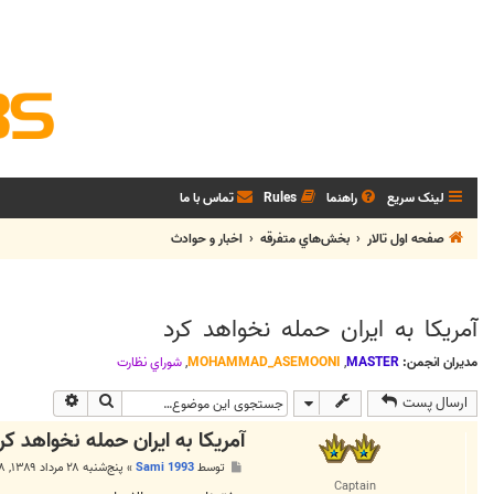
لینک سریع
راهنما
Rules
تماس با ما
صفحه اول تالار
بخش‌‌هاي متفرقه
اخبار و حوادث
آمریکا به ایران حمله نخواهد کرد
مدیران انجمن:
MASTER
,
MOHAMMAD_ASEMOONI
,
شوراي نظارت
جستجو
جستجوی پی
ارسال پست
آمریکا به ایران حمله نخواهد کر
پ
توسط
Sami 1993
»
پنج‌شنبه ۲۸ مرداد ۱۳۸۹, ۳:۱۸ ب.ظ
س
Captain