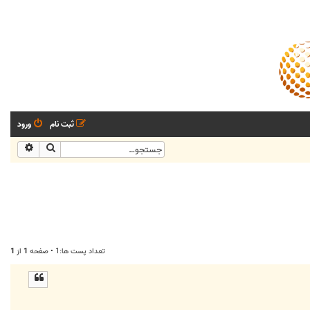
ثبت نام
ورود
جستجو
جستجو
تعداد پست ها:1 • صفحه
1
از
1