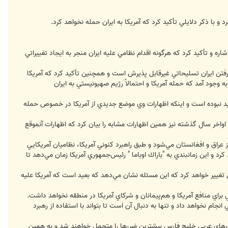
 با ذكر دلايلي تأكيد كرد كه آمريكا به ايران حمله نخواهد كرد.
اره و تأكيد كرد كه هرگونه اقدام نظامي عليه ايران منجر به ايجاد تغييراتي
يرفتن ايران تسليحاتي غيرقابل پذيرش است و همچنين تأكيد كرد كه آمريكا
وجود آمد كه حمله آمريكا و احتمالاً رژيم صهيونيستي به ايران
جديد نبوده است و اينكه اظهارات وي موضع جديدي از آمريكا در خصوص حمله
 اواخر سال گذشته نيز همين اظهارات مشابه را بيان كرد كه اظهارات آنموقع
ز عراق و افغانستان مي‌شود و طبق راهبرد كنوني آمريكا، نظاميان آمريكايي
 عراق خارج شوند و تمامي نيروهاي اين كشور تا پايان سال 2011 عراق را ترك خواهند كرد و اين زمانبندي به "باراك اوباما " رئيس‌جمهوري آمريكا زمان مي‌دهد تا
زشي تغيير خواهد كرد كه اين مسئله نشان مي‌دهد كه بعيد است كه آمريكا عليه
اي منافع آمريكا و هم‌پيمانان و شركاي آمريكا در منطقه نخواهد داشت.
نجام نخواهد داد و تنها به دنبال آن است تا بتواند با استفاده از رهبرد
كشورهاي عربي خليج فارس بيشترين ضررها را متحمل خواهند شد و به همين