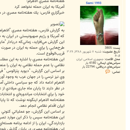
ت
هفته‌نامه مصري الاهرام:
Sami 1993
آمريكا به ايران حمله نخواهد كرد
خبرگزاري فارس: يك هفته‌نامه مصري در مقا
به گزارش فارس، هفته‌نامه مصري "الاهرام "
كه آمريكا و رژيم صهيونيستي در ايران به 
اين گزارش مي‌افزايد، زماني‌كه دريادار 
طرح‌هايي را براي حمله به ايران در صورت 
پست:
3805
تاریخ عضویت:
شنبه ۷ شهریور ۱۳۸۸, ۳:۲۶
قريب‌الوقوع است.
ق.ظ
اين هفته‌نامه مصري با اشاره به اين مطل
محل اقامت:
جمهوری اسلامی ایران
سپاس‌های ارسالی:
4180 بار
نظامي يا عدم حمله نظامي به ايران را م
سپاس‌های دریافتی:
22794 بار
بر اساس اين گزارش، "ديويد پترائوس " فرم
ت
تماس:
م
وي نيز ترسي را در جهان عرب به وجود آورد ك
ا
س
الاهرام ادامه داد كه جو سياسي داخلي آمر
S
a
m
خود را براي انتخابات مياندوره‌اي و انتخابات رياست‌جمهو
i
هفته‌نامه الاهرام اينگونه نوشت كه تا پا
1
9
ايران اقدام نظامي انجام دهد.
9
بر اساس اين گزارش، جو عملياتي كنوني د
3
اين هفته‌نامه سپس با ذكر اين موارد تصريح
بازدارندگي، ايران را از ادامه برنامه هسته‌اي 
اين هفته‌نامه مصري در پايان گزارش خود 