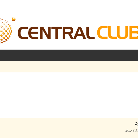
شرفته
د