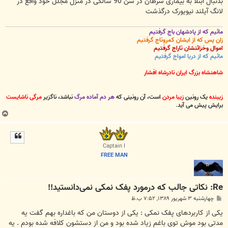
بدنبال ابتلا به بیماری سرطان در سن 90 سالگی در منزل مجلل خود واقع در
لانگ آیلند نیویورک درگذشت
مائیم که از پادشهان باج گرفتیم
زان پس که از ایشان کمروتاج گرفتیم
اموال وخزائنشان تاراج گرفتیم
مائیم که از دریا امواج گرفتیم
شاهنشاه بزرگ ایران نادرشاه افشار
زیبنده
یک رونین
زیبا مردن
است، آن رونینی که
هر دم آماده مرگ
نباشد، ناگزیر
مرگی ناشایست
برایش پیش می آید
.
ب
ا
ل
ا
Captain I
FREE MAN
Re: نکاتی جالب که درمورد پفک نمکی نمی‌دانستید!!
پ
چهارشنبه ۳ شهریور ۱۳۸۹, ۷:۵۲ ب.ظ
س
ت
یکی از کاربردهای پفک نمکی : یکی از دوستان من که باغداره بهم گفت یه
مدتی بود موش توی باغم زیاد شده بود و من از دستشون کلافه شده بودم . یه