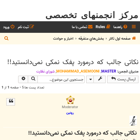
مرکز انجمنهای تخصصی
راهنما
Rules
تماس با ما
ثبت نام
ورود
ج
صفحه اول تالار
بخش‌‌هاي متفرقه
اخبار و حوادث
س
ت
نکاتی جالب که درمورد پفک نمکی نمی‌دانستید!!
ج
و
مدیران انجمن:
MASTER
,
MOHAMMAD_ASEMOONI
,
شوراي نظارت
جستجو
جستجوی پیش
ارسال پست
تعداد پست ها:5 • صفحه
1
از
1
Moderator
رونین
نکاتی جالب که درمورد پفک نمکی نمی‌دانستید!!