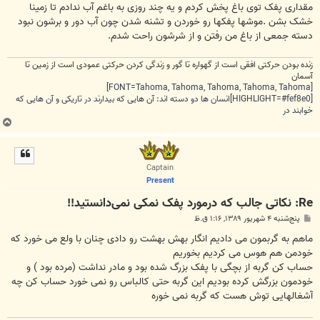
مقداری پفک توی باغ پخش کردم و یه چند روزی به باغم آب ندادم تا زمینا
خشک بشن .موشها پفکها رو خوردن و تشنه شدن چون آب دور و برشون نبود
دسته جمعی از باغ من رفتن و از شرشون راحت شدم.
زنده بودن حرکتی افقی است از گهواره تا گور و زندگی کردن حرکتی عمودی است از زمین تا
آسمان
[FONT=Tahoma, Tahoma, Tahoma, Tahoma, Tahoma]
[HIGHLIGHT=#fef8e0]انسان ها دو دسته اند: آن هایی که بیدارند در تاریکی و آن هایی که
خوابند در
ب
ا
ل
ا
Captain
Present
Re: نکاتی جالب که درمورد پفک نمکی نمی‌دانستید!!
پ
پنج‌شنبه ۴ شهریور ۱۳۸۹, ۱:۱۶ ق.ظ
س
ت
ماهم به گربمون می دادیم انگار بهش بهشت رو دادی چنان با ولع می خورد که
خودمن هم هوس می کردیم بخوریم
حساب کن گربه از بچگی با پفک بزرگ شده بود و مادر نداشت (مرده بود ) و
خودمون بزرگش کرده بودیم این گربه حتی کالباس رو نمی خورد حساب کن چه
آشغالهایی توش هست که گربه نمی خوره