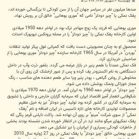
پ
چهارشنبه ۳ شهریور ۱۳۸۹, ۷:۰۷ ب.ظ
س
ت
صدها میلیون نفر در سراسر جهان آن را از سن کودکی تا بزرگسالی خورده اند،
پفک نمکی یا "چیز دودلز" نامی که "موری یوهایی" خالق آن بر رویش نهاد.
موری یوهایی که فرزند یک زوج مهاجر ترک بود در اواخر دهه 1950 میلادی
اولین کارخانه پفک نمکی یا "چیز دودلز" را در محله برونکس نیویورک احداث
نمود.
محصول او به چنان محبوبیتی دست یافت که کمپانی غول پیکر تولید تنقلات
"بوردن" در آمریکا در سال 1965 کارخانه سازنده "چیز دودلز" موری یوهایی را از
صاحبش خریداری کرد.
فک نمکی عمدتاً با طعم پنیر در بازار عرضه می گردد. بلغور ذرت وآب در داخل
دستگاهی به نام اکسترودر پف کرده و پس از عبور ازخشک کن روی آن با
مخلوطی از روغن گیاهی ، پودر پنیر ویا سایر طعم دهنده های مناسب ، رنگ
مجاز خوراکی ونمک پوشش داده می شود.
"چیز دودلز" در اواخر دهه 1960 به ایران آمد. در اوایل دهه 1970 میلادی با
شکوفایی انفجار آمیز اقتصاد ایران که سرمایه گزاران خارجی و داخلی را تشویق
به سرمایه گذاری در کشور کرده بود تولید "چیز دودلز" نیز به خیل عظیم
محصولات تولیدی کارخانه های تازه تاسیس در ایران اضافه و نام "پفک
نمکی" از سوی شرکت "مینو" بر روی آن نهاده شد. پاکت نایلنی قرمز رنگی که
پفک نمکیهای میگو مانند ترد در آن در انتظار خورده شدن نشسته بودند بخشی
از خاطرات کودکی بسیاری از ایرانیان را نیز تشکیل می دهد.
موری یوهایی خالق "چیز دودلز" یا پفک نمکی در روز 27 ژوئیه سال 2010