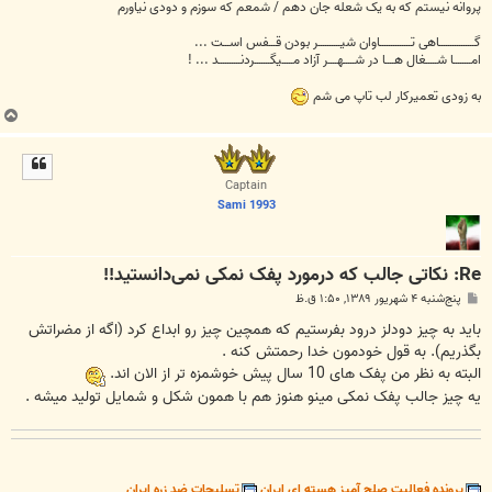
پروانه نیستم که به یک شعله جان دهم / شمعم که سوزم و دودی نیاورم
گــــــــــــــــاهی تــــــــــــــاوان شیــــــــــر بودن قـــفس اســـت ...
امــــــــا شـــــغال هــــا در شـــــهــــر آزاد مـــــیگـــــــردنــــــــــد ... !
به زودی تعمیرکار لب تاپ می شم
ب
ا
ل
ا
Captain
Sami 1993
Re: نکاتی جالب که درمورد پفک نمکی نمی‌دانستید!!
پ
پنج‌شنبه ۴ شهریور ۱۳۸۹, ۱:۵۰ ق.ظ
س
ت
باید به چیز دودلز درود بفرستیم که همچین چیز رو ابداع کرد (اگه از مضراتش
بگذریم). به قول خودمون خدا رحمتش کنه .
البته به نظر من پفک های 10 سال پیش خوشمزه تر از الان اند.
یه چیز جالب پفک نمکی مینو هنوز هم با همون شکل و شمایل تولید میشه .
پرونده فعالیت صلح آمیز هسته ای ایران
تسلیحات ضد زره ایران