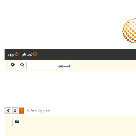
ثبت نام
ورود
جستجو
جستجو
1
تعداد پست ها:23
2
بعدی