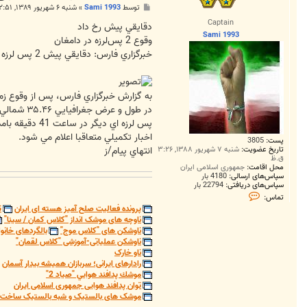
پ
توسط
Sami 1993
»
شنبه ۶ شهریور ۱۳۸۹, ۲:۵۱ ق.ظ
س
Captain
ت
دقايقي پيش رخ داد
Sami 1993
وقوع 2 پس‌لرزه در دامغان
خبرگزاري فارس: دقايقي پيش 2 پس لرزه به بزرگي 3.2 و 3.5 ريشتر شهر دامغان در استان سمنان را لرزاند.
در طول و عرض جغرافيايي ۳۵.۴۶ شمالي و ۵۴.۴۰ شرقي رخ داد.
پس لرزه اي ديگر در ساعت 41 دقيقه بامداد امروز به بزرگي 3.5 ريشتر در عمق يك كيلومتري زمين و در طول و عرض جغرافيايي ۳۵.۴۶ شمالي و ۵۴.۴۵ شرقي رخ داد.
اخبار تكميلي متعاقبا اعلام مي شود.
پست:
3805
تاریخ عضویت:
شنبه ۷ شهریور ۱۳۸۸, ۳:۲۶
انتهاي پيام/ز
ق.ظ
محل اقامت:
جمهوری اسلامی ایران
سپاس‌های ارسالی:
4180 بار
سپاس‌های دریافتی:
22794 بار
ت
تماس:
م
پرونده فعالیت صلح آمیز هسته ای ایران
ت
ا
ناوچه های موشک انداز "کلاس کمان / سینا"
س
S
ناوشکن های "کلاس موج"
بالگردهای خانوا
a
ناوشکن عملیاتی-آموزشی "کلاس لقمان"
m
ناو خارک
i
رادارهای ایرانی؛ سربازان همیشه بیدار آسمان
1
9
موشك پدافند هوايي "صياد 2"
9
توان پدافند هوایی جمهوری اسلامی ایران
3
موشک های بالستیک و شبه بالستیک ساخت ج