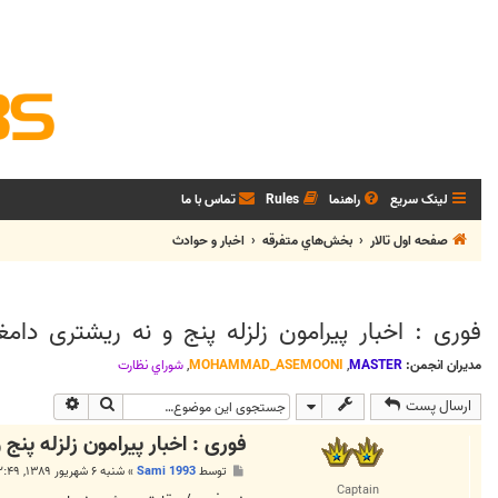
لینک سریع
راهنما
Rules
تماس با ما
صفحه اول تالار
بخش‌‌هاي متفرقه
اخبار و حوادث
فوری : اخبار پیرامون زلزله پنج و نه ریشتری دامغ
مدیران انجمن:
MASTER
,
MOHAMMAD_ASEMOONI
,
شوراي نظارت
جستجو
جستجوی پی
ارسال پست
فوری : اخبار پیرامون زلزله پنج
پ
توسط
Sami 1993
»
شنبه ۶ شهریور ۱۳۸۹, ۲:۴۹ ق.ظ
س
Captain