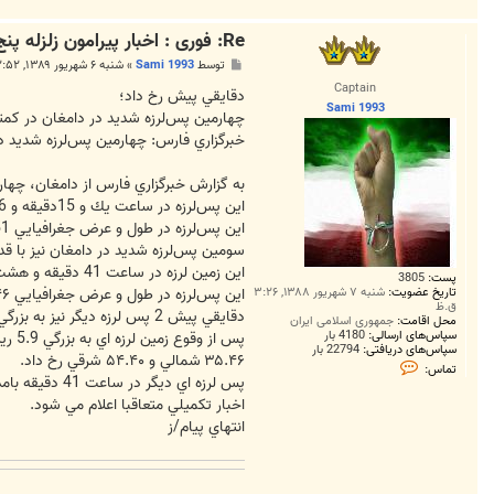
Re: فوری : اخبار پیرامون زلزله پنج و نه ریشتری دامغان
پ
توسط
Sami 1993
»
شنبه ۶ شهریور ۱۳۸۹, ۲:۵۲ ق.ظ
س
Captain
ت
دقايقي پيش رخ داد؛
Sami 1993
چهارمين پس‌لرزه شديد در دامغان در كمت
خبرگزاري فارس: چهارمين پس‌لرزه شديد در دامغان با قدرت 2.6 ريشتر در كمتر از يك
به گزارش خبرگزاري فارس از دامغان، چهارمين پس‌لرزه نسبتاً شديد با قدرت 2.6 ر
اين پس‌لرزه در ساعت يك و 15دقيقه و 46ثانيه ثبت شد.
اين پس‌لرزه در طول و عرض جغرافيايي ۳۵.51 شمالي و ۵۴.۴1 شرقي رخ داد.
سومين پس‌لرزه شديد در دامغان نيز با قدرت 3.5 ريشتر ثبت شده
اين زمين لرزه در ساعت 41 دقيقه و هشت ثانيه ثبت شد.
پست:
3805
اين پس‌لرزه در طول و عرض جغرافيايي ۳۵.۴۶ شمالي و ۵۴.۴5 شرقي رخ داد.
تاریخ عضویت:
شنبه ۷ شهریور ۱۳۸۸, ۳:۲۶
ق.ظ
دقايقي پيش 2 پس لرزه ديگر نيز به بزرگي 3.2 و 3.5 ريشتر شهر دامغان در استان سمنان را لرزانده بود.
محل اقامت:
جمهوری اسلامی ایران
سپاس‌های ارسالی:
4180 بار
سپاس‌های دریافتی:
22794 بار
۳۵.۴۶ شمالي و ۵۴.۴۰ شرقي رخ داد.
ت
تماس:
م
پس لرزه اي ديگر در ساعت 41 دقيقه بامداد امروز به بزرگي 3.5 ريشتر در عمق يك كيلومتري زمين و در طول و عرض جغرافيايي ۳۵.۴۶ شمالي و ۵۴.۴۵ شرقي رخ داد.
ا
اخبار تكميلي متعاقبا اعلام مي شود.
س
S
انتهاي پيام/ز
a
m
i
1
9