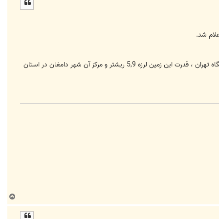
ل
ا
به گزارش خبرگزاري فارس ، بر اساس اطلاعات موجود بر روي سايت مركز زلزله‌نگاري كشوري وابسته به موسسه ژئو فيزيك دانشگاه تهران ، قدرت اين زمين لرزه‌ 5,9 ريشتر و مركز آن شهر دامغان در استان
ب
ا
ل