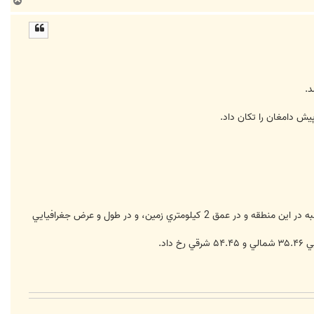
ب
ا
ل
ا
پس از وقوع زمين لرزه اي به بزرگي 5.9 ريشتر در دامغان پس لرزه اي به بزرگي 3.2 ريشتر در ساعت 30 دقيقه بامداد امروز شنبه در اين منطقه و در عمق 2 كيلومتري زمين، و در طول و عرض جغرافيايي