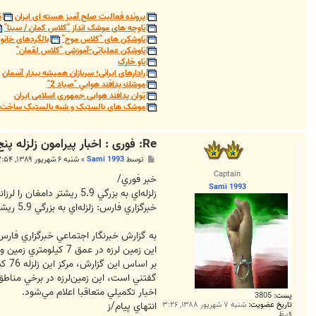
9
پرونده فعالیت صلح آمیز هسته ای ایران
ت
3
ناوچه های موشک انداز "کلاس کمان / سینا"
ناوشکن های "کلاس موج"
بالگردهای خانوا
ناوشکن عملیاتی-آموزشی "کلاس لقمان"
ناو خارک
رادارهای ایرانی؛ سربازان همیشه بیدار آسمان
موشك پدافند هوايي "صياد 2"
توان پدافند هوایی جمهوری اسلامی ایران
موشک های بالستیک و شبه بالستیک ساخت ج
Re: فوری : اخبار پیرامون زلزله پنج و نه ریشتری دامغان
پ
توسط
Sami 1993
»
شنبه ۶ شهریور ۱۳۸۹, ۲:۵۴ ق.ظ
س
Captain
ت
خبر فوري/
Sami 1993
زلزله‌اي به بزرگي 5.9 ريشتر دامغان را لرزاند
خبرگزاري فارس: زلزله‌اي به بزرگي 5.9 ريشتر شهر دامغان در استان سمنان را لرزاند.
به گزارش خبرنگار اجتماعي خبرگزاري فارس، زلزله‌اي به بزرگي 5.9 ريشتر در ساعت 23:53 جم
اين زمين لرزه در عمق 7 كيلومتري زمين و در فاصله 54.47 درجه شرقي و 35.49 درجه شمالي رخ داد.
بر اساس اين گزارش، مركز اين زلزله 76 كيلومتري دامغان، 98 كيلومتري شهر سمنان و 278 كيلومتري تهران، اعلام شد.
گفتني است، اين زمين‌لرزه در برخي مناط
اخبار تكميلي متعاقبا اعلام مي‌شود.
پست:
3805
انتهاي پيام/ز
تاریخ عضویت:
شنبه ۷ شهریور ۱۳۸۸, ۳:۲۶
ق.ظ