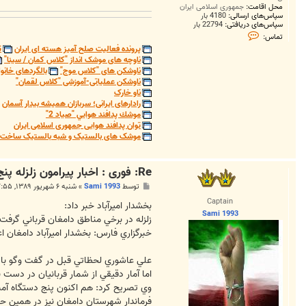
محل اقامت:
جمهوری اسلامی ایران
سپاس‌های ارسالی:
4180 بار
سپاس‌های دریافتی:
22794 بار
ت
تماس:
م
پرونده فعالیت صلح آمیز هسته ای ایران
ت
ا
ناوچه های موشک انداز "کلاس کمان / سینا"
س
S
ناوشکن های "کلاس موج"
بالگردهای خانوا
a
ناوشکن عملیاتی-آموزشی "کلاس لقمان"
m
ناو خارک
i
رادارهای ایرانی؛ سربازان همیشه بیدار آسمان
1
9
موشك پدافند هوايي "صياد 2"
9
توان پدافند هوایی جمهوری اسلامی ایران
3
موشک های بالستیک و شبه بالستیک ساخت ج
Re: فوری : اخبار پیرامون زلزله پنج و نه ریشتری دامغان
پ
توسط
Sami 1993
»
شنبه ۶ شهریور ۱۳۸۹, ۲:۵۵ ق.ظ
س
Captain
ت
بخشدار اميرآباد خبر داد:
Sami 1993
زلزله در برخي مناطق دامغان قرباني گرفت
خبرگزاري فارس: بخشدار اميرآباد دامغان اعلام كرد: زلزله شديد 5.9 ريشتري در دامغان قرباني بر جا 
علي عاشوري لحظاتي قبل در گفت وگو با خ
اما آمار دقيقي از شمار قربانيان در دست
وي تصريح كرد: هم اكنون پنج دستگاه آمب
فرماندار شهرستان دامغان نيز در همين حا