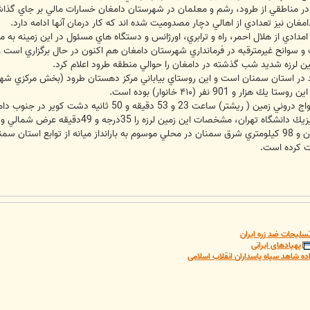
 در مناطقي از طرود، رشم و معلمان در شهرستان دامغان خسارات مالي بر جاي گذا
غان نيز تعدادي از اهالي دچار مصدوميت شده اند كه كار درمان آنها ادامه دارد.
مدادي از هلال احمر، راه و ترابري، اورژانس و دستگاه هاي مسئول در اين زمينه به من
 سوانح غيرمترقبه در فرمانداري شهرستان دامغان هم اكنون در حال برگزاري است و
ين لرزه شديد شب گذشته در دامغان را حوالي منطقه طرود اعلام كرد.
د در استان سمنان است و اين روستاي بياباني مركز دهستان طرود (بخش مركزي ش
زمين لرزه را 35درجه و 49دقيقه عرض شمالي و 54 درجه و 47 دقيقه طول شرقي اعلام كرد.
سلیحات ضد زره ایران
پهپادهای ایرانی
ده شاهد سپاه پاسداران انقلاب اسلامی