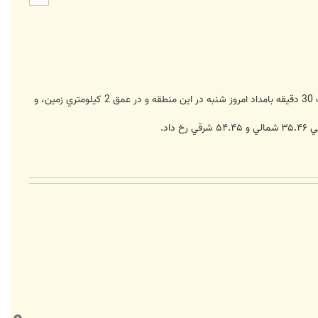
ا
به گزارش خبرگزاري فارس، پس از وقوع زمين لرزه اي به بزرگي 5.9 ريشتر در دامغان پس لرزه اي به بزرگي 3.2 ريشتر در ساعت 30 دقيقه بامداد امروز شنبه در اين منطقه و در عمق 2 كيلومتري زمين، و