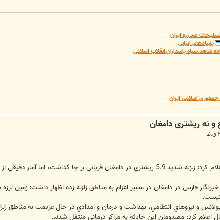
سلیحات ضد زره ایران
پهپادهای ایرانی
ده شاهد سپاه پاسداران انقلاب اسلامی
مهوری اسلامی ایران
گذاشت، اما آمار دقيقي از تعداد قربانيان نداريم.
برنگار فارس در دامغان در مسير اعزام به مناطق زلزله زده اظهار داشت: زمين ل
 نيست.
ولانس و نيروهاي انتظامي، بهداشت و درمان و امدادي در حال عزيمت به مناطق زل
ل اعلام كرد: مصدومان اين حادثه به مراكز درماني منتقل شدند.