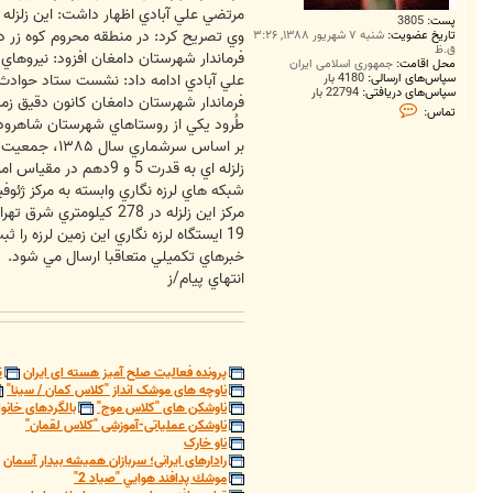
مرتضي علي آبادي اظهار داشت: اين زلزله
پست:
3805
وي تصريح كرد: در منطقه محروم كوه زر دام
تاریخ عضویت:
شنبه ۷ شهریور ۱۳۸۸, ۳:۲۶
ق.ظ
فرماندار شهرستان دامغان افزود: نيروهاي ا
محل اقامت:
جمهوری اسلامی ایران
سپاس‌های ارسالی:
4180 بار
علي آبادي ادامه داد: نشست ستاد حوادث و
سپاس‌های دریافتی:
22794 بار
فرماندار شهرستان دامغان كانون دقيق زم
ت
تماس:
م
طُرود يكي از روستاهاي شهرستان شاهرو
ا
بر اساس سرشماري سال ۱۳۸۵، جمعيت اين روستا يك هزار و 901 نفر (۴۱۰ خانوار) بوده است.
س
S
زلزله اي به قدرت 5 و 9دهم در مقياس امواج دروني زمين ( ريشتر) ساعت 23 و 53 دقيقه و 50 ثانيه دشت كوير در جنوب دامغان واقع در استان سمنان را لرزاند.
a
شبكه هاي لرزه نگاري وابسته به مركز ژئوفيزيك دانشگاه تهران، مشخصات اين 
m
i
مركز اين زلزله در 278 كيلومتري شرق تهران و 98 كيلومتري شرق سمنان در محلي موسوم به بارانداز ميانه از توابع استان سمنان بوده است.
1
19 ايستگاه لرزه نگاري اين زمين لرزه را ثبت كرده است.
9
9
خبرهاي تكميلي متعاقبا ارسال مي شود.
3
انتهاي پيام/ز
پرونده فعالیت صلح آمیز هسته ای ایران
ت
ناوچه های موشک انداز "کلاس کمان / سینا"
ناوشکن های "کلاس موج"
بالگردهای خانوا
ناوشکن عملیاتی-آموزشی "کلاس لقمان"
ناو خارک
رادارهای ایرانی؛ سربازان همیشه بیدار آسمان
موشك پدافند هوايي "صياد 2"