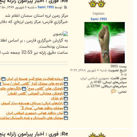
Re: فوری : اخبار پیرامون زلزله پنج و نه ریشتری دامغان
پ
توسط
Sami 1993
»
شنبه ۶ شهریور ۱۳۸۹, ۲:۵۰ ق.ظ
س
Captain
ت
مركز زمين لرزه استان سمنان اعلام شد
Sami 1993
خبرگزاري فارس: مركز زمين لرزه‌اي كه دقايقي 
سمنان بوده‌است.
ساعت دقيق زلزله نيز 32:53 جمعه شب اعلام شد.
پست:
3805
تاریخ عضویت:
شنبه ۷ شهریور ۱۳۸۸, ۳:۲۶
ق.ظ
محل اقامت:
جمهوری اسلامی ایران
پرونده فعالیت صلح آمیز هسته ای ایران
ت
سپاس‌های ارسالی:
4180 بار
ناوچه های موشک انداز "کلاس کمان / سینا"
سپاس‌های دریافتی:
22794 بار
ناوشکن های "کلاس موج"
بالگردهای خانوا
ت
تماس:
ناوشکن عملیاتی-آموزشی "کلاس لقمان"
م
ا
ناو خارک
س
رادارهای ایرانی؛ سربازان همیشه بیدار آسمان
S
موشك پدافند هوايي "صياد 2"
a
توان پدافند هوایی جمهوری اسلامی ایران
m
موشک های بالستیک و شبه بالستیک ساخت ج
i
1
9
9
Re: فوری : اخبار پیرامون زلزله پنج و نه ریشتری دامغان
3