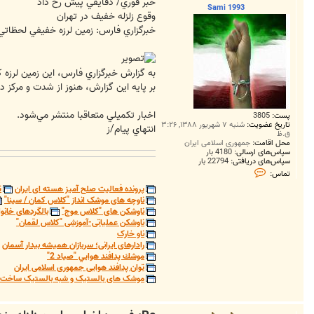
ت
خبر فوري/ دقايقي پيش رخ داد
Sami 1993
وقوع زلزله خفيف در تهران
خبرگزاري فارس: زمين لرزه خفيفي لحظاتي پ
به گزارش خبرگزاري فارس، اين زمين لرزه
بر پايه اين گزارش، هنوز از شدت و مركز 
اخبار تكميلي متعاقبا منتشر مي‌شود.
پست:
3805
تاریخ عضویت:
شنبه ۷ شهریور ۱۳۸۸, ۳:۲۶
انتهاي پيام/ز
ق.ظ
محل اقامت:
جمهوری اسلامی ایران
سپاس‌های ارسالی:
4180 بار
سپاس‌های دریافتی:
22794 بار
ت
تماس:
م
ا
پرونده فعالیت صلح آمیز هسته ای ایران
ت
س
ناوچه های موشک انداز "کلاس کمان / سینا"
S
ناوشکن های "کلاس موج"
بالگردهای خانوا
a
ناوشکن عملیاتی-آموزشی "کلاس لقمان"
m
ناو خارک
i
1
رادارهای ایرانی؛ سربازان همیشه بیدار آسمان
9
موشك پدافند هوايي "صياد 2"
9
توان پدافند هوایی جمهوری اسلامی ایران
3
موشک های بالستیک و شبه بالستیک ساخت ج