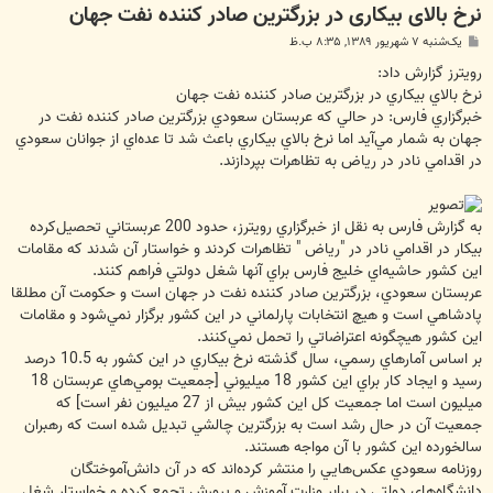
نرخ بالای بیکاری در بزرگترین صادر کننده نفت جهان
پ
یک‌شنبه ۷ شهریور ۱۳۸۹, ۸:۳۵ ب.ظ
س
ت
رويترز گزارش داد:
نرخ بالاي بيكاري در بزرگترين صادر كننده نفت جهان
خبرگزاري فارس: در حالي كه عربستان سعودي بزرگترين صادر كننده نفت در
جهان به شمار مي‌آيد اما نرخ بالاي بيكاري باعث شد تا عده‌اي از جوانان سعودي
در اقدامي نادر در رياض به تظاهرات بپردازند.
به گزارش فارس به نقل از خبرگزاري رويترز، حدود 200 عربستاني تحصيل‌كرده
بيكار در اقدامي نادر در "رياض " تظاهرات كردند و خواستار آن شدند كه مقامات
اين كشور حاشيه‌اي خليج فارس براي آنها شغل دولتي فراهم كنند.
عربستان سعودي، بزرگترين صادر كننده نفت در جهان است و حكومت آن مطلقا
پادشاهي است و هيچ انتخابات پارلماني در اين كشور برگزار نمي‌شود و مقامات
اين كشور هيچگونه اعتراضاتي را تحمل نمي‌كنند.
بر اساس آمارهاي رسمي، سال گذشته نرخ بيكاري در اين كشور به 10.5 درصد
رسيد و ايجاد كار براي اين كشور 18 ميليوني [جمعيت بومي‌هاي عربستان 18
ميليون است اما جمعيت كل اين كشور بيش از 27 ميليون نفر است] كه
جمعيت آن در حال رشد است به بزرگترين چالشي تبديل شده است كه رهبران
سالخورده اين كشور با آن مواجه هستند.
روزنامه سعودي عكس‌هايي را منتشر كرده‌اند كه در آن دانش‌آموختگان
دانشگاه‌هاي دولتي در برابر وزارت آموزش و پرورش تجمع كرده و خواستار شغل