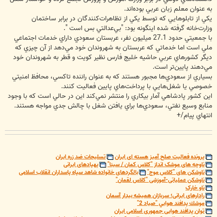
به عنوان معلم زبان عربي بوده‌اند.
يكي از تابلوهايي كه توسط يكي از تظاهرات‌كنندگان در برابر ساختمان
وزارت‌خانه گرفته شده اينگونه بود: "بي‌عدالتي بس است ".
با جمعيتي حدود 27.1 ميليون نفر، عربستان سعودي داراي خدمات اجتماعي
ملي است اما خدماتي كه عربستان به شهروندان خود مي‌دهد از آن چيزي كه
ديگر كشورهاي عربي حاشيه خليج فارس نظير كويت و قطر به شهروندان خود
مي‌دهند پايين‌تر است.
بسياري از سعودي‌ها مجبور هستند كه به عنوان راننده تاكسي، محافظ امنيتي
خصوصي يا شغل‌هايي با پرداخت‌هاي پايين فعاليت كنند.
اين كشور پادشاهي آمار بيكاري را منتشر نمي‌كند اين در حالي است كه با وجود
منابع وسيع نفتي، سعودي‌ها براي يافتن شغل با چالش جدي مواجه هستند.
انتهاي پيام/+
پرونده فعالیت صلح آمیز هسته ای ایران
تسلیحات ضد زره ایران
ناوچه های موشک انداز "کلاس کمان / سینا"
پهپادهای ایرانی
ناوشکن های "کلاس موج"
بالگردهای خانواده شاهد سپاه پاسداران انقلاب اسلامی
ناوشکن عملیاتی-آموزشی "کلاس لقمان"
ناو خارک
رادارهای ایرانی؛ سربازان همیشه بیدار آسمان
موشك پدافند هوايي "صياد 2"
توان پدافند هوایی جمهوری اسلامی ایران