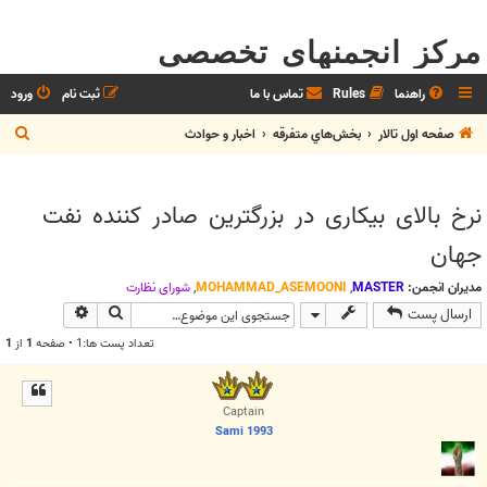
مرکز انجمنهای تخصصی
راهنما
Rules
تماس با ما
ثبت نام
ورود
ج
صفحه اول تالار
بخش‌‌هاي متفرقه
اخبار و حوادث
س
ت
نرخ بالای بیکاری در بزرگترین صادر کننده نفت
ج
جهان
و
مدیران انجمن:
MASTER
,
MOHAMMAD_ASEMOONI
,
شوراي نظارت
جستجو
جستجوی پیش
ارسال پست
تعداد پست ها:1 • صفحه
1
از
1
Captain
Sami 1993