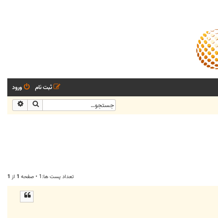
ثبت نام
ورود
جستجو
جستجو
تعداد پست ها:1 • صفحه
1
از
1