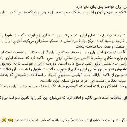
 ايران عواقب بدي براي دنيا دارد
تاكيد بر سهيم كردن ايران در مذاكره درباره مسائل جهاني و اينكه منزوي كردن ايران
اشاره به موضوع هسته‌اي ايران، تحريم تهران را در خارج از چارچوب آنچه در شوراي 
ر خارجه روسيه كه در مركز روابط بين‌الملل در مسكو سخنراني مي‌كرد، انزواي ايران را 
 منطقه و همه دنيا نداشته باشد.
راي همكاري بيشتر با آژانس بين‌المللي انرژي اتمي، تاكيد كرد كه مسئله ايران، راه
 آژانس بين‌المللي انرژي اتمي پاسخ داده است، لاوروف از ايران خواست تا به آنچه وي
 كشورش تحريم بين‌المللي ايران خارج از چارچوب آنچه در شوراي امنيت بر آن توافق 
مچنين از تاكيد "باراك اوباما " رئيس جمهوري آمريكا بر استفاده از شيوه‌اي كه به عا
ا سبب انعكاس مثبت اين امر بر موضع سران ايران دانست.
ي‌رسد واشنگتن دريافته است كه گام‌هاي هماهنگ با هدف سهيم كردن ايران در مذاكر
اي اقدامات اعتمادآميز تاكيد و اعلام كرد كه مي‌توان اين كار را با تامين سوخت نيرو
یگر مشروعیت خودشو از دست داده) چیزی مانده که شما تحریم نکرده اید