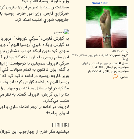
ت
وزير خارجه روسيه اعلام كرد:
Sami 1993
مخالفت روسيه با تحريم ايران؛ منزوي كردن
خبرگزاري فارس: وزير امور خارجه روسيه با 
چارچوب شوراي امنيت اعلام كرد.
به گزارش فارس، "سرگي لاوروف " امروز با 
به گزارش پايگاه خبري "روسيا اليوم "، وزي
منزوي كرد بدون اينكه عواقب دشواري براي
پست:
3805
تاریخ عضویت:
شنبه ۷ شهریور ۱۳۸۸, ۳:۲۶
اين مقام روسي با بيان اينكه كشورهاي 1+5 مسئوليت‌ زيادي براي حل موضوع هسته‌اي ايران قائل هستند، بر اهميت استفاده قالب‌هاي اجتماعي براي تعامل با ايران تاكيد كرد.
ق.ظ
سرگي لاوروف همچنين با درخواست از ايران ب
محل اقامت:
جمهوری اسلامی ایران
سپاس‌های ارسالی:
4180 بار
با آنكه ايران تاكنون به تمام سوالات فني
سپاس‌های دریافتی:
22794 بار
وزير خارجه روسيه در ادامه تاكيد كرد كه
ت
تماس:
م
روسيا اليوم در ادامه گزارش كرد: لاوروف ه
ا
س
مذاكره درباره مسائل منطقه‌اي و جهاني ر
S
بنا بر اين گزارش، لاوروف گفت: به نظر م
a
m
مثبت مي‌گذارد.
i
لاوروف در ادامه بر لزوم اعتمادسازي و اجر
1
9
انتهاي پيام/+
9
3
[HR][HR]
ببخشید مگر خارج از چهارچوب این شورا(د