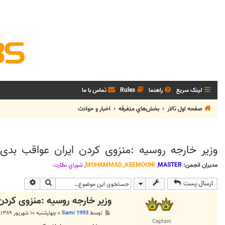
لینک سریع
راهنما
Rules
تماس با ما
صفحه اول تالار
بخش‌‌هاي متفرقه
اخبار و حوادث
وزير خارجه روسيه :منزوی کردن ایران عواقب بدی ب
مدیران انجمن:
MASTER
,
MOHAMMAD_ASEMOONI
,
شوراي نظارت
جستجو
جستجوی پی
ارسال پست
وزير خارجه روسيه :منزوی کردن 
پ
توسط
Sami 1993
»
چهارشنبه ۱۰ شهریور ۱۳۸۹, ۶:۴۰ ب.ظ
س
Captain