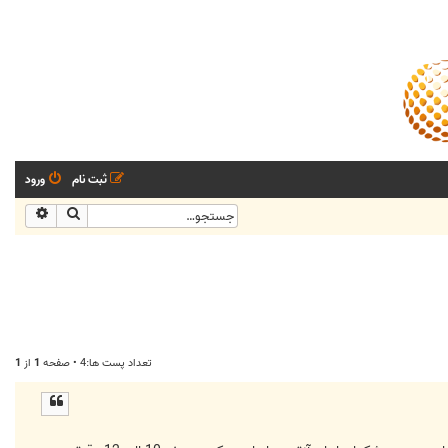
ثبت نام
ورود
جستجو
جستجو
تعداد پست ها:4 • صفحه
1
از
1