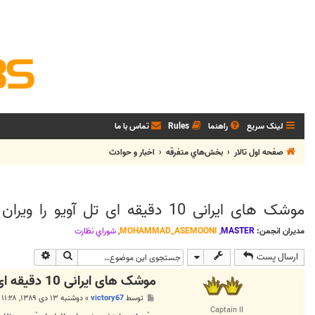
لینک سریع
راهنما
Rules
تماس با ما
صفحه اول تالار
بخش‌‌هاي متفرقه
اخبار و حوادث
موشک های ایرانی 10 دقیقه ای تل آویو را ویران می کنند !
مدیران انجمن:
MASTER
,
MOHAMMAD_ASEMOONI
,
شوراي نظارت
جستجو
جستجوی پی
ارسال پست
موشک های ایرانی 10 دقیقه ای تل آویو را ویران می کنند !
پ
توسط
victory67
»
دوشنبه ۱۳ دی ۱۳۸۹, ۱۱:۲۸ ق.ظ
س
Captain II