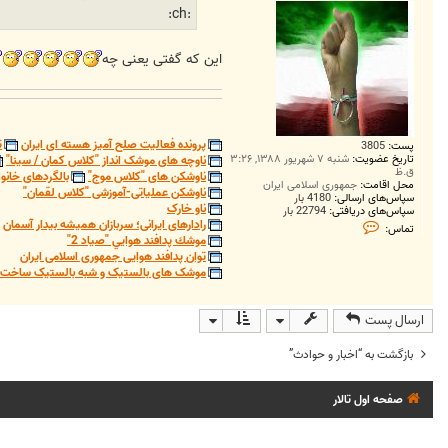
:ch:
این که گفتی یعنی چه
پرونده فعالیت صلح آمیز هسته ای ایران
ت
پست:
3805
تاریخ عضویت:
شنبه ۷ شهریور ۱۳۸۸, ۳:۲۶
ناوچه های موشک انداز "کلاس کمان / سینا"
ق.ظ
ناوشکن های "کلاس موج"
بالگردهای خانوا
محل اقامت:
جمهوری اسلامی ایران
ناوشکن عملیاتی-آموزشی "کلاس لقمان"
سپاس‌های ارسالی:
4180 بار
ناو خارک
سپاس‌های دریافتی:
22794 بار
ت
رادارهای ایرانی؛ سربازان همیشه بیدار آسمان
تماس:
م
موشك پدافند هوايي "صياد 2"
ا
توان پدافند هوایی جمهوری اسلامی ایران
س
موشک های بالستیک و شبه بالستیک ساخت ج
S
a
m
i
ارسال پست
1
9
9
بازگشت به “اخبار و حوادث”
3
صفحه اول تالار