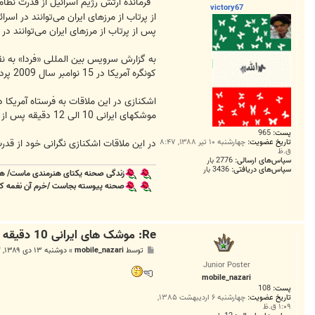
ت
فرمانده ارتش رژیم اسرائیل از فدرت نظا
victory67
از پرتاب از مرزهای ایران می‌توانند در اسر
پس از پرتاب از مرزهای ایران می‌توانند در
به گزارش سرویس بین المللی «فردا» به نق
کونگره آمریکا در 15 نوامبر سال 2009 پرده برداشت.
اشکنازی در این ملاقات به فرستاه آمریکا 
موشکهای ایرانی 10 الی 12 دقیقه پس از پرتاب تا مرکز اسرائیل پیش آمده و در صورت اصابت خسارتهای بزرگی وارد خواهند ساخت.
پست:
965
در این ملاقات اشکنازی نگرانی خود از قدرت
تاریخ عضویت:
چهارشنبه ۱۰ تیر ۱۳۸۸, ۸:۴۷
ق.ظ
سپاس‌های ارسالی:
2776 بار
سپاس‌های دریافتی:
3436 بار
زندگی صحنه یکتای هنرمندی ماست/ هر
صحنه پیوسته بجاست /خرم آن نغمه که ب
Re: موشک های ایرانی 10 دقیقه ای تل آویو را ویران می کنند !
پ
توسط
mobile_nazari
»
دوشنبه ۱۳ دی ۱۳۸۹, ۳:۳۲ ب.ظ
س
Junior Poster
ت
mobile_nazari
پست:
108
تاریخ عضویت:
چهارشنبه ۶ اردیبهشت ۱۳۸۵,
۱:۰۹ ق.ظ