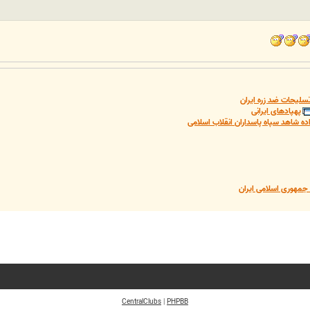
سلیحات ضد زره ایران
پهپادهای ایرانی
ده شاهد سپاه پاسداران انقلاب اسلامی
مهوری اسلامی ایران
CentralClubs
|
PHPBB