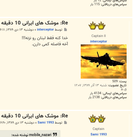
سپاس‌های ارسالی:
12 بار
سپاس‌های دریافتی:
115 بار
Re: موشک های ایرانی 10 دقیقه ای تل آویو را ویران می کنند !
پ
توسط
interceptor
»
دوشنبه ۱۳ دی ۱۳۸۹, ۶:۱۱ ب.ظ
س
Captain II
ت
خدا کنه فقط لبنان رو نزنه!!!
interceptor
آخه فاصله کمی دارن.
پست:
509
تاریخ عضویت:
شنبه ۱۳ آذر ۱۳۸۹, ۱۲:۰۷
ق.ظ
سپاس‌های ارسالی:
4134 بار
سپاس‌های دریافتی:
2138 بار
Re: موشک های ایرانی 10 دقیقه ای تل آویو را ویران می کنند !
پ
توسط
Sami 1993
»
دوشنبه ۱۳ دی ۱۳۸۹, ۶:۲۰ ب.ظ
س
Captain
ت
Sami 1993
mobile_nazari نوشته شده: