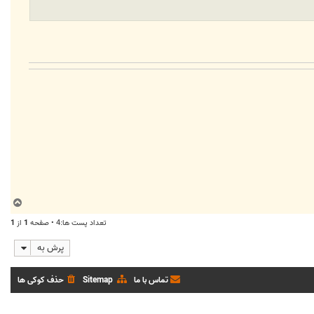
ب
ا
تعداد پست ها:4 • صفحه
1
از
1
ل
ا
پرش به
تماس با ما
Sitemap
حذف کوکی ها