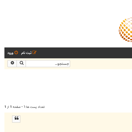
ثبت نام
ورود
جستجو
جستجو
تعداد پست ها:1 • صفحه
1
از
1