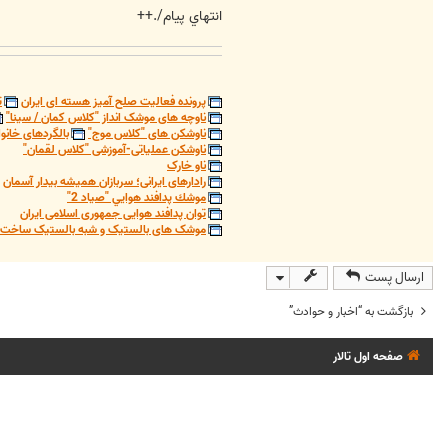
انتهاي پيام/.++
پرونده فعالیت صلح آمیز هسته ای ایران
ت
ناوچه های موشک انداز "کلاس کمان / سینا"
ناوشکن های "کلاس موج"
بالگردهای خانوا
ناوشکن عملیاتی-آموزشی "کلاس لقمان"
ناو خارک
رادارهای ایرانی؛ سربازان همیشه بیدار آسمان
موشك پدافند هوايي "صياد 2"
توان پدافند هوایی جمهوری اسلامی ایران
موشک های بالستیک و شبه بالستیک ساخت ج
ارسال پست
بازگشت به “اخبار و حوادث”
صفحه اول تالار