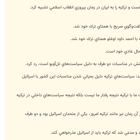
 و تركيه را به ايران در زمان پيروزي انقلاب اسلامي تشبيه كرد.
ر گفت‌وگوي صريح با همتاي ترك خود شد.
ه با احمد داود اوغلو همتاي ترك خود شد.
 حال عادي خود است.
 تنش در مناسبات دو طرف به دليل سياست‌هاي تل‌آويو است، رد كرد.
ره) تبشيه كرد و مدعي شد: سياست‌هاي تركيه دليل بحراني شدن مناسبات اين كشور با اسرائيل
عه تركيه‌اي، افزود: تغيير يك طرفه در مناسبات ما با تركيه نتيجه رفتار ما نيست بلكه نتيجه سياست‌هاي داخلي در تركيه
 آن زمان نيز مانند تركيه‌ امروز، يكي از متحدان اسرائيل بود و دو طرف
 و مدعي شد كه تركيه بايد از اسرائيل عذرخواهي كند.