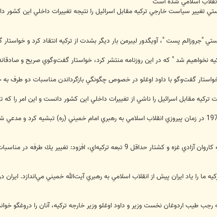
ي انقلاب اسلامي شده است
ي تغيير سياست خارجي تركيه مقابل اسرائيل را نتيجه تغييرات داخلي اين كشور دانست
ستي "جروزالم پست "، آويگدور ليبرمن بار ديگر بشدت از تركيه انتقاد كرد و خواستا
كيه نخواهيم شد " كه در اين روزنامه منتشر كرد، خواستار گفت‌وگوي صريح و صادقان
واستار گفت‌وگو با داود اوغلو در خصوص چگونگي بازگرداندن مناسبات دو طرف به
تركيه مقابل اسرائيل را ناشي از تغييرات داخلي اين كشور دانست و اين امر را كه
آويگدور ليبرمن تركيه را به ايران در سال 1979 در زمان پيروزي انقلاب اسلامي به رهبري امام خميني (
وي بدون اشاره به حمله ارتش اين رژيم به كاروان آزادي غزه و كشتار حداقل 9 تب
ه ما را ياد ايران پيش از انقلاب اسلامي به رهبري آيت‌الله خميني مي‌اندازد. ايران در
جب طيب اردوغان نخست وزير و داود اوغلو وزير خارجه تركيه، آنان را دروغگو خواند