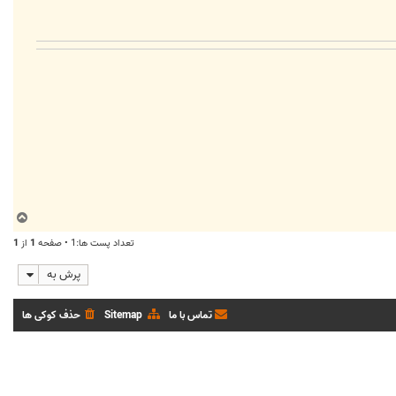
ب
ا
تعداد پست ها:1 • صفحه
1
از
1
ل
ا
پرش به
تماس با ما
Sitemap
حذف کوکی ها