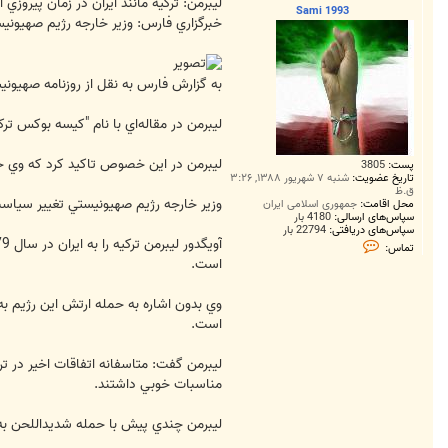
ت
ليبرمن: تركيه مانند ايران در زمان پيروز
Sami 1993
خبرگزاري فارس: وزير خارجه رژيم صهيونيست
به گزارش فارس به نقل از روزنامه صهيوني
ليبرمن در مقاله‌اي با نام "كيسه بوكس تر
ليبرمن در اين خصوص تاكيد كرد كه وي خ
پست:
3805
تاریخ عضویت:
شنبه ۷ شهریور ۱۳۸۸, ۳:۲۶
ق.ظ
وزير خارجه رژيم صهيونيستي تغيير سياست 
محل اقامت:
جمهوری اسلامی ایران
سپاس‌های ارسالی:
4180 بار
سپاس‌های دریافتی:
22794 بار
ت
تماس:
م
است.
ا
س
S
a
m
است.
i
1
9
ليبرمن گفت: متاسفانه اتفاقات اخير در تركي
9
مناسبات خوبي داشتند.
3
ليبرمن چندي پيش با حمله شديد‌اللحن به ر