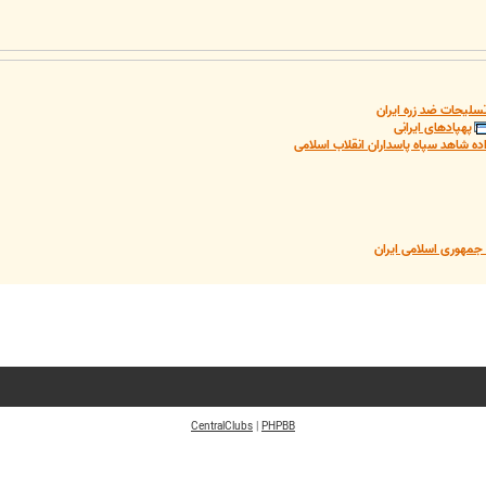
سلیحات ضد زره ایران
پهپادهای ایرانی
ده شاهد سپاه پاسداران انقلاب اسلامی
مهوری اسلامی ایران
CentralClubs
|
PHPBB