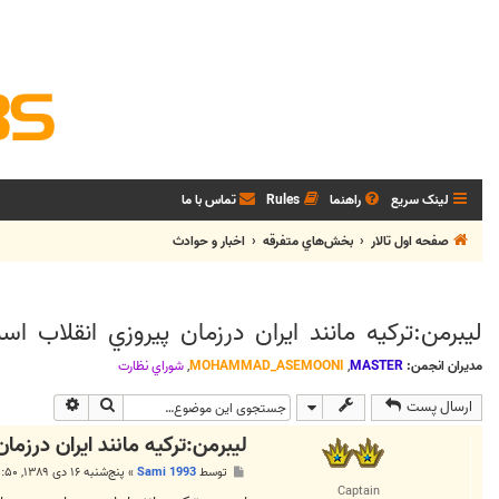
لینک سریع
راهنما
Rules
تماس با ما
صفحه اول تالار
بخش‌‌هاي متفرقه
اخبار و حوادث
ليبرمن:تركيه مانند ايران درزمان پيروزي انقلاب 
مدیران انجمن:
MASTER
,
MOHAMMAD_ASEMOONI
,
شوراي نظارت
جستجو
جستجوی پی
ارسال پست
ليبرمن:تركيه مانند ايران درزم
پ
توسط
Sami 1993
»
پنج‌شنبه ۱۶ دی ۱۳۸۹, ۹:۵۰ ب.ظ
س
Captain