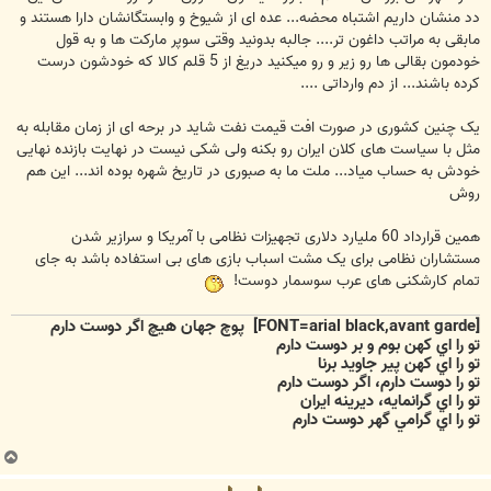
دد منشان داریم اشتباه محضه... عده ای از شیوخ و وابستگانشان دارا هستند و
مابقی به مراتب داغون تر.... جالبه بدونید وقتی سوپر مارکت ها و به قول
خودمون بقالی ها رو زیر و رو میکنید دریغ از 5 قلم کالا که خودشون درست
کرده باشند... از دم وارداتی ....
یک چنین کشوری در صورت افت قیمت نفت شاید در برحه ای از زمان مقابله به
مثل با سیاست های کلان ایران رو بکنه ولی شکی نیست در نهایت بازنده نهایی
خودش به حساب میاد... ملت ما به صبوری در تاریخ شهره بوده اند... این هم
روش
همین قرارداد 60 ملیارد دلاری تجهیزات نظامی با آمریکا و سرازیر شدن
مستشاران نظامی برای یک مشت اسباب بازی های بی استفاده باشد به جای
تمام کارشکنی های عرب سوسمار دوست!
[FONT=arial black,avant garde]
پوچ جهان هيچ اگر دوست دارم
تو را اي كهن بوم و بر دوست دارم
تو را اي كهن پير جاويد برنا
تو را دوست دارم، اگر دوست دارم
تو را اي گرانمايه، ديرينه ايران
تو را اي گرامي گهر دوست دارم
ب
ا