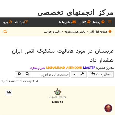
مرکز انجمنهای تخصصی
راهنما
Rules
تماس با ما
ثبت نام
ورود
ج
صفحه اول تالار
بخش‌‌هاي متفرقه
اخبار و حوادث
س
ت
عربستان در مورد فعاليت مشکوک اتمی ايران
ج
هشدار داد
و
مدیران انجمن:
MASTER
,
MOHAMMAD_ASEMOONI
,
شوراي نظارت
جستجو
جستجوی پیش
ارسال پست
تعداد پست ها:12 • صفحه
1
از
1
Junior Poster
kimia 55