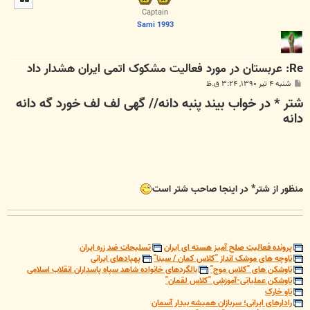
ا
Captain
Sami 1993
Re: عربستان در مورد فعاليت مشکوک اتمی ايران هشدار داد
پ
شنبه ۴ تیر ۱۳۹۰, ۳:۲۴ ق.ظ
س
شتر * در خواب بیند پنبه دانه// گهی لف لف خورد گه دانه
ت
دانه
منظور از شتر* در اینجا صاحب شتر است
پرونده فعالیت صلح آمیز هسته ای ایران
تسلیحات ضد زره ایران
ناوچه های موشک انداز "کلاس کمان / سینا"
پهپادهای ایرانی
ناوشکن های "کلاس موج"
بالگردهای خانواده شاهد سپاه پاسداران انقلاب اسلامی
ناوشکن عملیاتی-آموزشی "کلاس لقمان"
ناو خارک
رادارهای ایرانی؛ سربازان همیشه بیدار آسمان