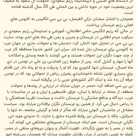
در دستگاه هاي امنيتي و ديپلماتيك رژيم سعودي، حكومت آل سعود به ضعيف
ترين وضعيت خود در حوزه داخلي و بين المللي طي 20 سال گذشته افتاده
است.
همزمان با انتشار سخنان تركي الفيصل، بي بي سي انگليس به كابوس هاي
فعلي رژيم عربستان پرداخت.
در حالي كه رژيم انگليس حامي اطلاعاتي، آموزشي و تسليحاتي رژيم سعودي در
سركوب مردم انقلابي در عربستان و بحرين و يمن طي ماه هاي اخير بوده، سايت
بي بي سي در تحليل خود اذعان كرد: «جنبش ها و تحولات جاري در جهان عرب
به كابوسي براي عربستان بدل شده اند. سران اين كشور شديداً محافظه كار عرب
از چند جهت نگران اين تحولات هستند و مي كوشند با همه وسايل و امكانات
آنها را مهار و كنترل كنند. پس از سقوط زين العابدين بن علي در تونس در دي
ماه امسال، عربستان تنها كشوري بود كه او را پذيرفت و به او پناه داد. اين اقدام
براي بسياري اولين نشانه ناخوشايندي رهبران رياض از تحولاتي بود كه در تونس
جرقه آن زده شد و اينك اكثر كشورهاي عربي را در برگرفته است.
بي بي سي اضافه كرد: «مصر در دوران مبارك در ارزيابي از روندها و تحولات
منطقه، از جمله در ارتباط با لبنان، عراق، فلسطين و ايران و نيز در مناسبات با
غرب، ديدگاه و منافع مشتركي با عربستان داشت و سياست تقريباً هماهنگي را
با رياض دنبال مي كرد. از همين رو عربستان نگران برافتادن مبارك بود. سياست
متعادل تر جانشينان كنوني مبارك كه متأثر از فضا و گرايش جامعه، نه تنها با
اسرائيل، بلكه با عربستان نيز روابط فشرده سابق را ندارند، تا حدودي مويد اين
نگراني عربستان است. هم اينك عربستان از مسيرهاي مختلفي مي كوشد آب
رفته در مصر را به جوي بازگرداند. تقويت آشكار و پنهان نيروهاي سلفي در مصر،
كمك به تعيين نامزدي از ميان بقاياي حكومت مبارك كه همچنان سررشته امور