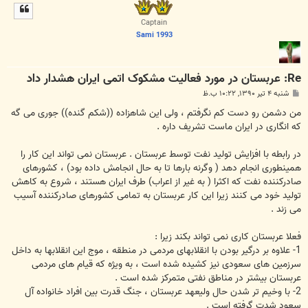
ل
ا
Captain
Sami 1993
Re: عربستان در مورد فعاليت مشکوک اتمی ايران هشدار داد
پ
شنبه ۴ تیر ۱۳۹۰, ۱۰:۲۲ ب.ظ
س
ت
من دشمن رو دست کم نگرفتم ، ولی این شاهزاده ((شکم گنده)) جوری می گه
که انگاری در ایران ماست تشریف داره .
در رابطه با افزایش تولید نفت توسط عربستان . عربستان نمی تواند این کار را
همینطوری انجام دهد ( وگرنه بارها تا به حال انجامش داده بود) ، کشورهای
صادرکننده نفت که اکثرا ( به غیر از اعراب) طرف ایران هستند ، شروع به کاهش
تولید خود می کنند زیرا این کار عربستان به تمامی کشورهای صادرکننده آسیب
می زند .
فعلا عربستان کاری نمی تواند بکند زیرا :
1- علاوه بر درگیر بودن با انقلابهای مردمی در منطقه ، موج این انقلابها به داخل
سرزمین های سعودی نیز کشیده شده است ، به ویژه که قیام های مردمی
عربستان بیشتر در مناطق نفتی متمرکز شده است .
2- با وخیم تر شدن حال ولیعهد عربستان ، جنگ قدرت بین افراد خانواده آل
سعود شدت گرفته است .