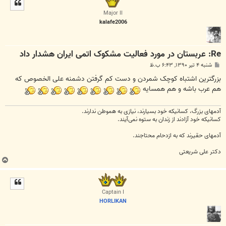
ل
ا
Major II
kalafe2006
Re: عربستان در مورد فعاليت مشکوک اتمی ايران هشدار داد
پ
شنبه ۴ تیر ۱۳۹۰, ۶:۴۳ ب.ظ
س
ت
بزرگترین اشتباه کوچک شمردن و دست کم گرفتن دشمنه علی الخصوص که
هم عرب باشه و هم همسایه
آدمهای بزرگ، کسانیکه خود بسیارند، نیازی به هموطن ندارند.
کسانیکه خود آزادند از زندان به ستوه نمی‌آیند.
آدمهای حقیرند که به ازدحام محتاجند.
دکتر علی شریعتی
ب
ا
ل
ا
Captain I
HORLIKAN