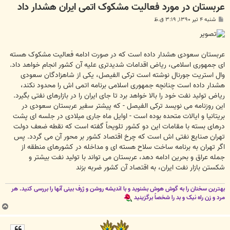
عربستان در مورد فعاليت مشکوک اتمی ايران هشدار داد
پ
شنبه ۴ تیر ۱۳۹۰, ۳:۱۹ ق.ظ
س
ت
عربستان سعودی هشدار داده است که در صورت ادامه فعاليت مشکوک هسته
ای جمهوری اسلامی، رياض اقدامات شديدتری عليه آن کشور انجام خواهد داد.
وال استريت جورنال نوشته است ترکی الفيصل، يکی از شاهزادگان سعودی
هشدار داده است چنانچه جمهوری اسلامی برنامه اتمی اش را محدود نکند،
رياض توليد نفت خود را بالا خواهد برد تا جای ايران را در بازارهای نفتی بگيرد.
اين روزنامه می نويسد ترکی الفيصل - که پيشتر سفير عربستان سعودی در
بريتانيا و ايالات متحده بوده است - اوايل ماه جاری ميلادی در جلسه ای پشت
درهای بسته با مقامات اين دو کشور تلويحاً گفته است که نقطه ضعف دولت
تهران صنايع نفتی اش است که چرخ اقتصاد کشور بر محور آن می گردد. پس
اگر تهران به برنامه ساخت سلاح هسته ای و مداخله در کشورهای منطقه از
جمله عراق و بحرين ادامه دهد، عربستان می تواند با توليد نفت بيشتر و
شکستن بازار نفت ايران، به اقتصاد آن کشور ضربه بزند
بهترین سخنان را به گوش هوش بشنوید و با اندیشه روشن و ژرف بینی آنها را بررسی کنید. هر
مرد و زن راه نیک و بد را شخصاً برگزینید
ب
ا
ل