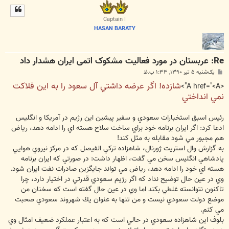
ل
ا
Captain I
HASAN BARATY
Re: عربستان در مورد فعاليت مشکوک اتمی ايران هشدار داد
پ
یک‌شنبه ۵ تیر ۱۳۹۰, ۱:۳۳ ب.ظ
س
شازده! اگر عرضه داشتي آل سعود را به اين فلاكت
ت
<A href="<A">
نمي انداختي
رئيس اسبق استخبارات سعودي و سفير پيشين اين رژيم در آمريكا و انگليس
ادعا كرد: اگر ايران برنامه خود براي ساخت سلاح هسته اي را ادامه دهد، رياض
هم مجبور مي شود مقابله به مثل كند!
به گزارش وال استريت ژورنال، شاهزاده تركي الفيصل كه در مركز نيروي هوايي
پادشاهي انگليس سخن مي گفت، اظهار داشت: در صورتي كه ايران برنامه
هسته اي خود را ادامه دهد، رياض مي تواند جايگزين صادرات نفت ايران شود.
وي در عين حال توضيح نداد كه اگر رژيم سعودي قدرتي در اختيار دارد، چرا
تاكنون نتوانسته غلطي بكند اما وي در عين حال گفته است كه سخنان من
موضع دولت سعودي نيست و من تنها به عنوان يك شهروند سعودي صحبت
مي كنم.
بلوف اين شاهزاده سعودي در حالي است كه به اعتبار عملكرد ضعيف امثال وي