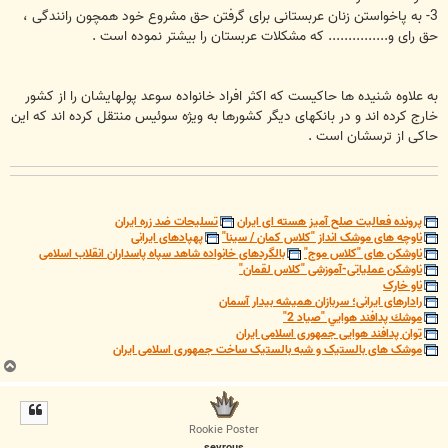
3- به پاخواستن زنان عربستانی برای گرفتن حق مشروع خود همچون رانندگی ،
حق رای و............... که مشکلات عربستان را بیشتر نموده است .
به علاوه شنیده ها حاکیست که اکثر افراد خانواده سوعد پولهایشان را از کشور
خارج کرده اند و در بانکهای دیگر کشورها به ویژه سوئیس منتقل کرده اند که این
حاکی از ترسشان است .
پرونده فعالیت صلح آمیز هسته ای ایران
تسلیحات ضد زره ایران
ناوچه های موشک انداز "کلاس کمان / سینا"
پهپادهای ایرانی
ناوشکن های "کلاس موج"
بالگردهای خانواده شاهد سپاه پاسداران انقلاب اسلامی
ناوشکن عملیاتی-آموزشی "کلاس لقمان"
ناو خارک
رادارهای ایرانی؛ سربازان همیشه بیدار آسمان
موشك پدافند هوايي "صياد 2"
توان پدافند هوایی جمهوری اسلامی ایران
موشک های بالستیک و شبه بالستیک ساخت جمهوری اسلامی ایران
ب
ا
ل
ا
Rookie Poster
sevrous