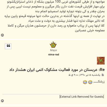
مواجهه و از طرفی کشورهای غربی 100 میلیون بشکه از ذخایر استراتژیکشونو
برای مهار افزایش قیمت نفت دارن بکار میگیرن و معلومم نیست لیبی پس از
بحران چقدر و کی بتونه دوباره تولید اسمیشو انجام بده
در نهایت از همه ی اینها گذشته در بدترین حالت تنها میتونه قیمتو پایین بیاره
که تاثیر مهلک نداره تنها فشار بیشتری به دولت و ملت میاد
کلا اینها پس از پرتاب ماهواره ی رصد دارن از حرصشون هذیان میگن و کاملا
معلومه خیلی عصبانین
ب
ا
ل
ا
Major
nima-rad
Re: عربستان در مورد فعاليت مشکوک اتمی ايران هشدار داد
پ
یک‌شنبه ۵ تیر ۱۳۹۰, ۹:۰۰ ق.ظ
س
ت
زرشكــــــــــ
[External Link Removed for Guests]
ب
ا