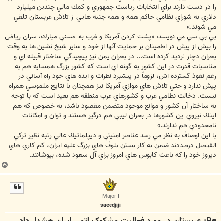
را در دست دارند براي انتخابات رياست جمهوري و كمك مالي چندين ميليارد
دلاري به شوراي نظامي حاكم همه و همه جنبه هايي از تلاش عربستان تلقي
مي شوند.»
بي بي سي مي نويسد: «پشت كردن آمريكا و غرب به حسني مبارك، سران رياض
را بيش از پيش در اطمينان بر حمايت آنها از خود و ساير شيخ نشين ها به وقت
بحران دچار ترديد كرده است... در بحران يمن نيز پيچيدگي ساختار قبيله اي و
مناسبات قدرت در اين كشور به گونه اي است كه كشور بزرگ همسايه هم به
رغم نفوذ گسترده اش، لزوماً در پيشبرد نظرات و ايده هاي خود راه آساني در
پيش ندارد و حتي تلاش هاي موازي آمريكا نيز همچنان با نتايج ملموسي همراه
نيست. دخالت نظامي غرب و كشورهاي عرب منطقه هم بعيد است كه با توجه
به ساختار آن كشور و موانع موجود متضمن مقصود باشد، به خصوص كه هم
اينك نيروي اين كشورها در بحران ليبي هم درگير هستند و توان و امكانات
نامحدودي هم ندارند.»
با اين اوصاف به نظر مي رسد عناصر امنيتي و ديپلماتيك عالي رتبه نظير تركي
الفيصل درصددند ضمن به كار بستن بلوف هاي بزرگ عليه ايران، كم كاري هاي
ديروز خود را كه باعث كابوس هاي امروز براي آل سعود شده، بپوشانند.
ب
ا
ل
ا
Major I
saeedjiji
Re: عربستان در مورد فعاليت مشکوک اتمی ايران هشدار داد