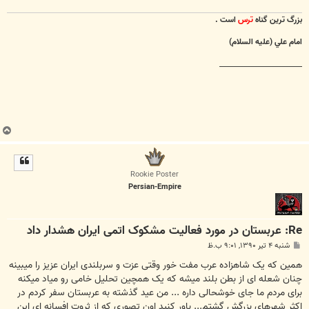
بزرگ ترين گناه
ترس
است .
امام علي (عليه السلام)
________________________
ب
ا
ل
ا
Rookie Poster
Persian-Empire
Re: عربستان در مورد فعاليت مشکوک اتمی ايران هشدار داد
پ
شنبه ۴ تیر ۱۳۹۰, ۹:۰۱ ب.ظ
س
ت
همین که یک شاهزاده عرب مفت خور وقتی عزت و سربلندی ایران عزیز را میبینه
چنان شعله ای از بطن بلند میشه که یک همچین تحلیل خامی رو میاد میکنه
برای مردم ما جای خوشحالی داره ... من عید گذشته به عربستان سفر کردم در
اکثر شهرهای بزرگش گشتم... باور کنید اون تصوری که از ثروت افسانه ای این