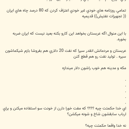
تمامي روزنامه هاي خودي غير خودي اعتراف كردن كه 80 درصد چاه هاي ايران
(( تجهيزات نفتيش)) قديميه
با اين منوال اگه عربستان بخواهد اين كارو بكنه بعيد نيست كه ايران ضربه
بخوره.
عربستان و مردمانش انقدر سيرا كه نفت 20 دلاري هم بفروشا بازم شيكماشون
سيره . توليد نفت رو هم قطع كنن
مكه و مدينه هم خوب راشون دلار ميندازه
.
.
.
.
.
اي خدا حكمتت چيه ؟؟؟؟ كه مفت خورا دارن از خونت سو استفاده ميكنن و براي
ارباب سابقشون شاخ و شونه ميكشن؟
نه خدا واقعا حكمتت چيه؟