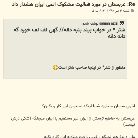
Re: عربستان در مورد فعاليت مشکوک اتمی ايران هشدار داد
پ
شنبه ۴ تیر ۱۳۹۰, ۸:۴۱ ب.ظ
س
ت
saman azizi نوشته شده:
شتر * در خواب بیند پنبه دانه// گهی لف لف خورد گه
دانه دانه
منظور از شتر* در اینجا صاحب شتر است
اخوي سامان منظوره شما اينكه نميتونن اين كار و بكنن؟
عربستان به خاطره ترسش از ايران غير مستقيم با ايران ميجنگه (شكي درش
نيست)
ولي دروغ هم نميگه . خيلي راحت ميتونه اين كارو بكنه