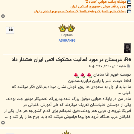
موشك پدافند هوايي "صياد 2"
توان پدافند هوایی جمهوری اسلامی ایران
موشک های بالستیک و شبه بالستیک ساخت جمهوری اسلامی ایران
ب
ا
ل
ا
Captain
ASHKAN95
Re: عربستان در مورد فعاليت مشکوک اتمی ايران هشدار داد
پ
شنبه ۴ تیر ۱۳۹۰, ۳:۴۷ ق.ظ
س
ت
دوست خوبم اقا سامان
لطفا حرمت شتر را پایین نیاورید.ممنون
ما نباید از اول به سعودی ها روی خوش نشان میدادیم.الان فکر میکنند که
خیلی ...
مادر من در پایگاه هوایی دزفول بزرگ شده.پدربزرگم تعمیرکار موتور جت بودند.
یکی از دوستان خلبانشان تعریف میکردند که طی آموزش خلبانی در
آمریکا،نیروهای عربی هم بودند.دقیق نمیدانم برای کدام کشور.به هر حال یکی از
خلبانان عرب هنگام فرود هواپیما فراموش میکند که باید چرخ ها را باز کند و ...
ب
ا