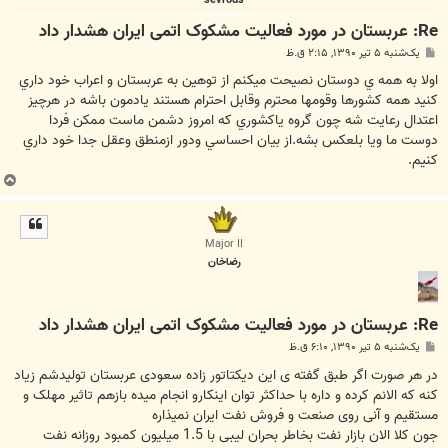
Re: عربستان در مورد فعاليت مشکوک اتمی ايران هشدار داد
پ
یک‌شنبه ۵ تیر ۱۳۹۰, ۲:۱۵ ق.ظ
س
ت
اولا به همه ي دوستان نصيحت ميكنم از توهين به عربستان و اعراب خود داري
كنيد همه كشورها وقومها محترم وقابل احترام هستند يادمون باشه در هرچيز
اعتدال رعايت شه چون گروه ياكشوري كه امروز دشمن ماست ممكن فردا
دوست ما ويا بلعكس بشه.از بيان احساسي ودور ازمنطق وعقل جدا خود داري
كنيم.
ب
ا
ل
ا
Major II
رضاخان
Re: عربستان در مورد فعاليت مشکوک اتمی ايران هشدار داد
پ
یک‌شنبه ۵ تیر ۱۳۹۰, ۶:۱۰ ق.ظ
س
ت
در هر صورت اگر طبق گفته ی این دیکتاتور زاده سعودی عربستان تولیدشم زیاد
کنه که الانم کرده و داره با حداکثر توان اینکارو انجام میده بازهم تاثیر مهلک و
مستقیم و آنی روی صنعت و فروش نفت ایران نمیذاره
جون کلا الان بازار نفت بخاطر بحران لیبی با 1.5 میلیون کمبود روزانه نفت