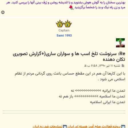
بهترین سخنان را به گوش هوش بشنوید و با اندیشه روشن و ژرف بینی آنها را بررسی کنید. هر
مرد و زن راه نیک و بد را شخصاً برگزینید
ب
ا
ل
ا
Captain
Sami 1993
Re: سرنوشت تلخ اسب ها و سواران ساری(+گزارش تصویری
تکان دهنده
پ
شنبه ۱۱ تیر ۱۳۹۰, ۶:۵۸ ب.ظ
س
ت
با این کارها آن هم در این مقطع حساس باعث روی گردانی مردم از نظام
اسلامی می شود .
تمدن ما ایرانیه >>>>>>>>>>>>> نه
تمدن ما اسلامیه >>>>>>>>>>>> باز هم نه
تمدن ما ایرانی اسلامیه
پرونده فعالیت صلح آمیز هسته ای ایران
تسلیحات ضد زره ایران