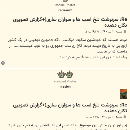
ا
Rookie Poster
iraniran78
Re: سرنوشت تلخ اسب ها و سواران ساری(+گزارش تصویری
تکان دهنده
پ
شنبه ۱۱ تیر ۱۳۹۰, ۴:۳۹ ب.ظ
س
ت
مردم هستند که خودشون سکوت میکنند....اگه همچین توهینی در یک کشور
اروپایی به تاریخ میشد مردم کاخ ریاست جمهوری رو به توپ میبستند.......از
ماست که بر ماست
واقعا با دیدن این عکس ها قلبم به درد امد
ب
ا
ل
ا
Frenzied Poster
masieh
Re: سرنوشت تلخ اسب ها و سواران ساری(+گزارش تصویری
تکان دهنده
پ
شنبه ۱۱ تیر ۱۳۹۰, ۴:۴۸ ب.ظ
س
ت
زجر اور ترین بخش این موضوع اینکه تمام این اعمالشان رو به نام خون شهدا