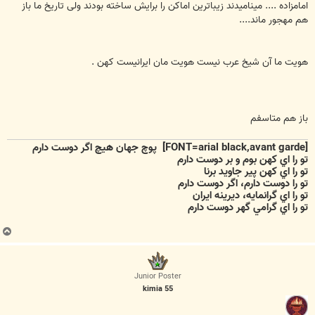
امامزاده .... مینامیدند زیباترین اماکن را برایش ساخته بودند ولی تاریخ ما باز
هم مهجور ماند....
هویت ما آن شیخ عرب نیست هویت مان ایرانیست کهن .
باز هم متاسفم
[FONT=arial black,avant garde]
پوچ جهان هيچ اگر دوست دارم
تو را اي كهن بوم و بر دوست دارم
تو را اي كهن پير جاويد برنا
تو را دوست دارم، اگر دوست دارم
تو را اي گرانمايه، ديرينه ايران
تو را اي گرامي گهر دوست دارم
ب
ا
ل
ا
Junior Poster
kimia 55