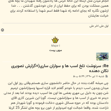
انجام میدن مثل اینکه این خاله خرس ها یادشون رفته شهیدان ما بچه های
همین مملکت بودن که برای حفظ ایران از جان خودشون گذشتن . . . خدا
ازشون نگذره که بجای ادامه راه شهدا فقط اسم شهدا را استفاده کردند برای
خیانت هایشان
اول علی اخر علی
ب
ا
ل
ا
Major I
میهن پرست
Re: سرنوشت تلخ اسب ها و سواران ساری(+گزارش تصویری
تکان دهنده
پ
شنبه ۱۱ تیر ۱۳۹۰, ۵:۴۹ ب.ظ
س
ت
چی میشه گفت.بنده در حال حاضر دانشجوی ساری هستم.وقتی روز اول این
میدان وبدون اسب دیدم با خودم گفتم لابد قراره اسبها وسوارانشون ترمیم
شن.چون به دلیل بی مهری بعضی ها اون ها اسیب دیده بودند اما بعد از مدتی
دیدم نه خبری از اسب ها و سوارانشون نیست. گویا این شیرین کاری اقای
دادستان بوده که در حوزه مسائل شهری دخالت فرموده و گویا شهردار هم
ناراحت شده. واقعا خجالت اوره امیدوارم از خون برو بچه های لشگر 25 کربلا