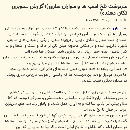
سرنوشت تلخ اسب ها و سواران ساری(+گزارش تصویری
تکان دهنده)
پ
شنبه ۱۱ تیر ۱۳۹۰, ۳:۰۷ ب.ظ
س
ت
عصرایران -
فیلمی که اخیراً در یوتیوب منتشر شده ، برای هر ایرانی وطن دوستی
بسیار رنج آور است. بر اساس آنچه در این فیلم دیده می شود ، مجسمه های
اسب و اسب سواران ساری ، پس از برچیده شدن از یکی از میدان های قدیمی
شهر ، تخریب شده و در مکانی مخروبه میان تلی از خاک و سنگ و آشغال و در
کنار کامیون های حمل زباله ، به بدترین شکل ممکن رها شده اند.
چندی پیش مقامات محلی ساری با این بهانه که وجود این مجسمه ها در میدان
امام ، توهین به امام است(!) ، مجسمه ها را از این میدان برچیدند.
هر چند این بهانه به هیچ عنوان دلیل عاقلانه ای برای این اقدام جنجالی نبود ،
اما مردم امیدوار بودند این مجسمه ها که بخشی از هویت تاریخی ساری بودند ،
در میدان دیگری نصب شوند.
اين مجسمه های برنزی شامل اسب ها و کالسکه هایی با سربازان دوره های
تاریخی مختلف ایران (اشکانی ، ساسانی ، هخامنشی و سلوکی) بودند که 54
سال پیش در ایتالیا ساخته و به ایران حمل شدند و یادآور رشادت های سربازان
ایرانی در طول تاریخ بوده اند.
تخریب این مجسمه های تاریخی و رها کردن آنها در شرایط بسیار نامساعد ، این
گمانه را تقویت می کند که موضوع ، نه توهین آمیز بودن وجود این مجسمه ها
در میدان امام ، که تقابل با تاریخ ایران است و الا چرا به جای آن که این