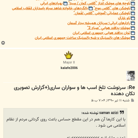
ناوچه های موشک انداز "کلاس کمان / سینا"
پهپادهای ایرانی
ناوشکن های "کلاس موج"
بالگردهای خانواده شاهد سپاه پاسداران انقلاب اسلامی
ناوشکن عملیاتی-آموزشی "کلاس لقمان"
ناو خارک
رادارهای ایرانی؛ سربازان همیشه بیدار آسمان
موشك پدافند هوايي "صياد 2"
توان پدافند هوایی جمهوری اسلامی ایران
موشک های بالستیک و شبه بالستیک ساخت جمهوری اسلامی ایران
ب
ا
ل
ا
Major II
kalafe2006
Re: سرنوشت تلخ اسب ها و سواران ساری(+گزارش تصویری
تکان دهنده
پ
شنبه ۱۱ تیر ۱۳۹۰, ۷:۰۴ ب.ظ
س
ت
saman azizi نوشته شده:
با این کارها آن هم در این مقطع حساس باعث روی گردانی مردم از نظام
اسلامی می شود .
تمدن ما ایرانیه >>>>>>>>>>>>> نه