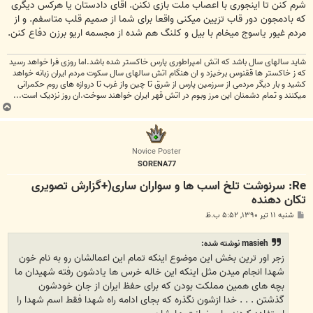
شرم کنن تا اینجوری با اعصاب ملت بازی نکنن. اقای دادستان یا هرکس دیگری
که بادمجون دور قاب تزیین میکنی واقعا برای شما از صمیم قلب متاسفم. و از
مردم غیور یاسوج میخام با بیل و کلنگ هم شده از مجسمه اریو برزن دفاع کنن.
شاید سالهای سال باشد که اتش امپراطوری پارس خاکستر شده باشد.اما روزی فرا خواهد رسید
که ز خاکستر ها ققنوس برخیزد و ان هنگام اتش سالهای سال سکوت مردم ایران زبانه خواهد
کشید و بار دیگر مردمی از سرزمین پارس از شرق تا چین واز غرب تا دروازه های روم حکمرانی
میکنند و تمام دشمنان این مرز وبوم در اتش قهر ایران خواهند سوخت.ان روز نزدیک است...
ب
ا
ل
ا
Novice Poster
SORENA77
Re: سرنوشت تلخ اسب ها و سواران ساری(+گزارش تصویری
تکان دهنده
پ
شنبه ۱۱ تیر ۱۳۹۰, ۵:۵۲ ب.ظ
س
ت
masieh نوشته شده:
زجر اور ترین بخش این موضوع اینکه تمام این اعمالشان رو به نام خون
شهدا انجام میدن مثل اینکه این خاله خرس ها یادشون رفته شهیدان ما
بچه های همین مملکت بودن که برای حفظ ایران از جان خودشون
گذشتن . . . خدا ازشون نگذره که بجای ادامه راه شهدا فقط اسم شهدا را