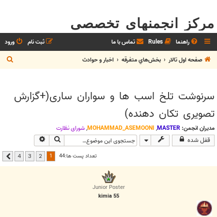
مرکز انجمنهای تخصصی
راهنما
Rules
تماس با ما
ثبت نام
ورود
ج
صفحه اول تالار
بخش‌‌هاي متفرقه
اخبار و حوادث
س
ت
سرنوشت تلخ اسب ها و سواران ساری(+گزارش
ج
تصویری تکان دهنده)
و
مدیران انجمن:
MASTER
,
MOHAMMAD_ASEMOONI
,
شوراي نظارت
جستجو
جستجوی پیشرفت
قفل شده
1
تعداد پست ها:44
4
3
2
بعدی
Junior Poster
kimia 55