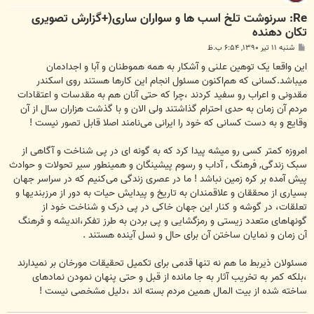
Re: سرنوشت تلخ اسب ها و سواران ساری(+گزارش تصویری
تکان دهنده
پ
شنبه ۱۱ تیر ۱۳۹۰, ۶:۵۴ ب.ظ
س
ت
این واقعا یک توهین علنی و آشکار به همه هموطنان و آبا و اجدادمان
میباشد.کسانی‌ که هم‌اکنون مسئول انجام این کارها هستند روی اسکندر
مقدونی و اعراب رو سفید کردند ،چرا که حتی آنان هم به مقدسات و اعتقادات
مردم آن زمان به حدی احترام گذاشتند ولی‌ الان و با گذشت هزاران سال از آن
وقایع و به دست کسانی‌ که خود را ایرانی‌ می‌نامند اصلا قابل تصور نیست !
امروزه کمتر کسی‌ رو میشه پیدا کرد که به گونه ای در پی‌ شناخت و آگاهی‌ از
سبک زندگی‌, فرهنگ , آداب و رسوم پیشینگان و همینطور سیر تحولات و حوادث
پیش آمده بر کره زمین نباشد ! ما در عصری زندگی‌ می‌کنیم که در سراسر جهان
بسیاری از محققان و علاقمندان به تاریخ و پیدایش حیات به دور از مرزبندیها و
تعلقات، در گوشه و کنار این جهان خاکی در پی‌ درک و شناخت خود از
گونها‌های متعدد زیستی‌ و رمزگشایی و پی‌ بردن به طرز تفکر،اندیشه و فرهنگ
آن زمان و نمایان ساختن آن برای حال و نسل آینده هستند .
مسئولان ذیربط ما هم نه‌ تنها قدمی‌ برای تکمیل تحقیقات مورخان بر نمیدارند
،بلکه کمر به تخریب آثار به جا مانده از قبل و حتی پنهان نمودن نمادهای
ساخته شده از بیت المال همین مردم بسته اند ،دلیل مشخصی‌ نیست !