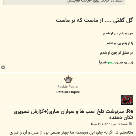
استفاده کردند برای خیانت هایشان
گل گفتی .... از ماست که بر ماست
من او بدم من او شدم
با او بدم بی او شدم
در عشق او چون او شدم
زین رو چنین
بیسو
شدم
l
ب
ا
ل
ا
Rookie Poster
Persian-Empire
Re: سرنوشت تلخ اسب ها و سواران ساری(+گزارش تصویری
تکان دهنده
پ
شنبه ۱۱ تیر ۱۳۹۰, ۶:۰۷ ب.ظ
س
ت
متاسفم که اگر به جای این مجسمه ها چهار ضلعی بود از مس و آن را ضریح