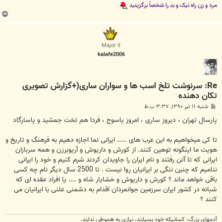
مرد و زن راه نیک و بد را شخصاً برگزینید
ب
ا
ل
ا
Major II
kalafe2006
Re: سرنوشت تلخ اسب ها و سواران ساری(+گزارش تصویری
تکان دهنده
پ
شنبه ۱۱ تیر ۱۳۹۰, ۳:۳۷ ب.ظ
س
ت
پارسال تهران ، دیروز ساری ، امروز یاسوج ، فردا هم تخت جمشید و پاسارگاد
تا کی میخواهیم به این عرب های ..... ایرانی نما اجازه دهیم به فرهنگ و تاریخ و
هویت ما اینگونه توهین کنند. از کورش و داریوش و آریوبرزن و همه سربازان
ایرانی که تا آتن رفتند و نام ایران را جاویدان کردند شرم کنیم و خود را ایرانی
ننامیم که چنین ننگی بر ایرانیان روا نیست . تا 2500 سال دیگر نام چه کسی
باقی خواهد ماند ؟ کورش و داریوش و خشایار شاه و .... یا افراد عقده ای که
شبانه در کشور ایران سرزمین جوانمردان اقدام به دشمنی علنی با ایرانیان می
کنند ؟
آدمهای بزرگ، کسانیکه خود بسیارند، نیازی به هموطن ندارند.