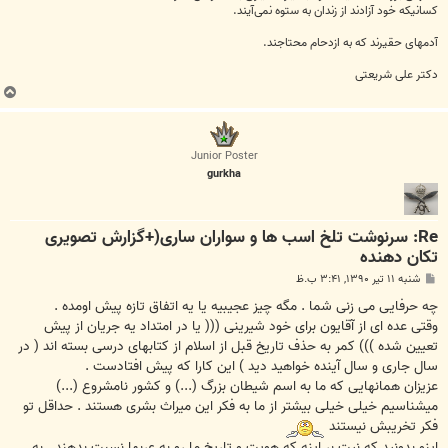
کسانیکه خود آزادند از زندان به ستوه نمی‌آیند.
آدمهای حقیرند که به ازدحام محتاجند.
دکتر علی شریعتی
ب
ا
ل
ا
Junior Poster
gurkha
Re: سرنوشت تلخ اسب ها و سواران ساری(+گزارش تصویری
تکان دهنده
پ
شنبه ۱۱ تیر ۱۳۹۰, ۳:۴۱ ب.ظ
س
ت
چه حرفایی می زنی شما . مگه چیز عجیبیه یا یه اتفاق تازه پیش اومده .
وقتی عده ای از آقایون برای خود شیرینی ((( یا در امتداد یه جریان از پیش
تعیین شده ))) کمر به حذف تاریخ قبل از اسلام از کتابهای درسی بسته اند ( در
سال جاری و سال آینده خواهید دید ) این کارا که پیش افتادست .
عزیزان همانهایی که ما به اسم شیطان بزرگ (...) و کشور نامشروع (...)
میشناسیم خیلی خیلی بیشتر از ما به فکر این میراث بشری هستند . حداقل تو
فکر تخریبش نیستند
اینو بدونید که نیت بر اینه که هویت و تاریخ ما رو به عربها نسبت بدهند . به