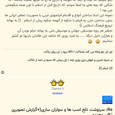
شکلی که بچه های ما اصلا ندونند که تاریخ قبل از اسلام با اون همه شکوهش
چی بود !
نمونه این ادعا ساختن انواع و اقسام فیلمهای عربی با محوریت تحقیر ایرانی ها
بدون ساختن حتی یه فیلم با شکوه از آنهمه شکوه پیش از اسلام . (( به بهانه
ترویج فرهنگ اسلامی ))
تحقیر هر روزه موسیقی جهانی و موسیقی ملی به بهانه حرام بودن آن.
و هزاران دلیل دیگه ..... به امید روزی که شاهد این طالبان بازیها تو کشور
نباشیم
ای دل چو زمانه می کند غمناکت / ناگه برود ز تن روان پاکت
بر سبزه نشین و خوش بزی روزی چند / زان پیش که سبزه بر دمد از خاکت
((( خیام )))
ب
ا
ل
ا
Captain II
airplane
Re: سرنوشت تلخ اسب ها و سواران ساری(+گزارش تصویری
تکان دهنده