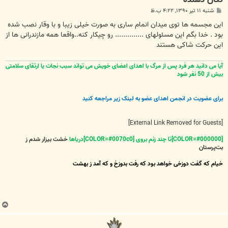
پ
شنبه ۱۱ تیر ۱۳۹۰, ۴:۲۲ ب.ظ
س
ت
این مجسمه ها توی میدان انمام ساری به صورت خیلی زیبا و با وقار نصب شده
بود . خدا بگم این مسئولهای .............. رو چیکار کنه..واقعا همه مازندرانی ها از
این حرکت شاکی هستند
آیا می دانید هر فرد پس از مرگ با اهدای اعضای خویش می تواند سبب نجات یا ارتقای سلامتی
بیش از 50 نفر شود
برای عضویت در انجمن اهدای عضو به لینک زیر مراجعه کنید
[External Link Removed for Guests]
[COLOR=#000000]تا چند زنم بروی [COLOR=#0070c0]دریاها
خشت بیزار شدم ز
بت‌پرستان
خیام که گفت دوزخی خواهد بود که رفت بدوزخ و که آمد ز بهشت
ب
ا
ل