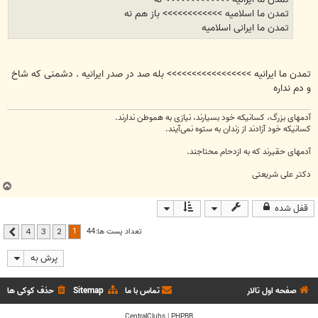
تمدن ما اسلامیه >>>>>>>>>>>> باز هم نه
تمدن ما ایرانی اسلامیه
تمدن ما ایرانیه >>>>>>>>>>>>>>>>> بله صد در صدر ایرانیه . دشمنی که شاخ
و دم نداره
آدمهای بزرگ، کسانیکه خود بسیارند، نیازی به هموطن ندارند.
کسانیکه خود آزادند از زندان به ستوه نمی‌آیند.
آدمهای حقیرند که به ازدحام محتاجند.
دکتر علی شریعتی
ب
ا
قفل شده
ل
ا
1
تعداد پست ها:44
4
3
2
بعدی
پرش به
صفحه اول تالار
تماس با ما
Sitemap
حذف کوکی ها
CentralClubs
|
PHPBB