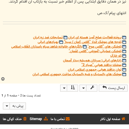
نیز در همان دقایق ابتدایی پس از اعلام خبر نسبت به بازتاب آن اقدام کردند.
انتهای پیام/ک.ص
پرونده فعالیت صلح آمیز هسته ای ایران
تسلیحات ضد زره ایران
ناوچه های موشک انداز "کلاس کمان / سینا"
پهپادهای ایرانی
ناوشکن های "کلاس موج"
بالگردهای خانواده شاهد سپاه پاسداران انقلاب اسلامی
ناوشکن عملیاتی-آموزشی "کلاس لقمان"
ناو خارک
رادارهای ایرانی؛ سربازان همیشه بیدار آسمان
موشك پدافند هوايي "صياد 2"
توان پدافند هوایی جمهوری اسلامی ایران
موشک های بالستیک و شبه بالستیک ساخت جمهوری اسلامی ایران
ب
ا
ارسال پست
ل
ا
تعداد پست ها:2 • صفحه
1
از
1
پرش به
صفحه اول تالار
تماس با ما
Sitemap
حذف کوکی ها