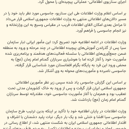
اجرای سناریوی اطلاعاتی- عملیاتی پیچیده‌ای را محول کرد.
بر اساس اعلام وزارت اطلاعات طی این سناریو، جاسوس مورد نظر باید خود را در
مسیر دالان‌های اطلاعاتی منتهی به وزارت اطلاعات جمهوری اسلامی قرار می‌داد
تا مراحل بعدی امکان القای اطلاعات فریب در مقیاس وسیع به این وزارتخانه و
نیز انجام جاسوسی را فراهم آورد.
وزارت اطلاعات در ادامه اطلاعیه خود تصریح کرد: این مأمور ایرانی تبار سازمان
سیا پس از گذراندن آموزش‌های پیچیده اطلاعاتی در چند مرحله و ورود به منطقه
ضمن جمع‌آوری‌های اطلاعاتی با سلسله فعالیت‌های هدفمند و برنامه‌ریزی شده
مأموریت خود را آغاز کرده اما با هوشیاری سربازان گمنام امام زمان (عج) به
محض ورود این فرد به پایگاه بگرام افغانستان مورد شناسایی قرار گرفته،
جاسوسی نامبرده و مأموریت‌های محوله به وی آشکار شد.
بر اساس این گزارش جاسوس یاد شده سپس زیر نظر مأمورین اطلاعاتی
جمهوری اسلامی ایران قرار گرفت و پس از ورود به خاک کشورمان مدتی تحت
تعقیب بود و همزمان با آغاز مأموریت جاسوسی خود، مقتدرانه توسط سربازان
گمنام امام زمان (عج) بازداشت شد.
وزارت اطلاعات در پایان اطلاعیه خود با تأکید بر اینکه بدین ترتیب طرح سازمان
جاسوسی سیا افشا و خنثی شد و یک بار دیگر، نیات پلید دشمنان با اشراف و
اقتدار اطلاعاتی جمهوری اسلامی ایران به شکست منتهی شد، از اطلاع رسانی در
خصوص ابعاد و زوایای این پرونده و اطلاعات تکمیلی به مردم ظرف روزهای آینده