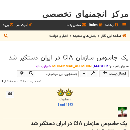
مرکز انجمنهای تخصصی
راهنما
Rules
تماس با ما
ثبت نام
ورود
ج
صفحه اول تالار
بخش‌‌هاي متفرقه
اخبار و حوادث
س
ت
یک جاسوس سازمان CIA در ایران دستگیر شد
ج
و
مدیران انجمن:
MASTER
,
MOHAMMAD_ASEMOONI
,
شوراي نظارت
جستجو
جستجوی پیش
ارسال پست
تعداد پست ها:2 • صفحه
1
از
1
Captain
Sami 1993
یک جاسوس سازمان CIA در ایران دستگیر شد