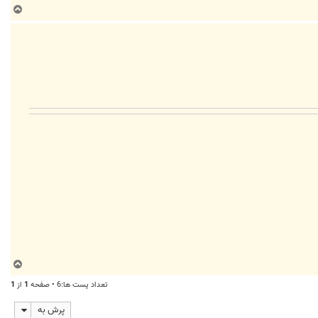
ب
ا
ل
ا
ب
ا
تعداد پست ها:6 • صفحه
1
از
1
ل
ا
پرش به