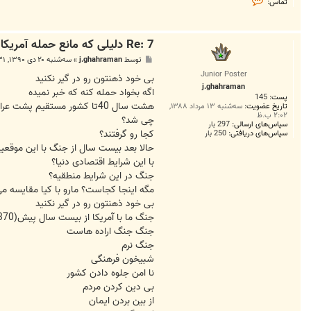
تماس:
م
ا
س
m
Re: 7 دلیلی که مانع حمله آمریکا به ایران است
a
h
پ
توسط
j.ghahraman
»
سه‌شنبه ۲۰ دی ۱۳۹۰, ۵:۳۱ ب.ظ
d
س
i
Junior Poster
ت
بی خود ذهنتون رو در گیر نکنید
o
j.ghahraman
n
اگه بخواد حمله کنه که خبر نمیده
پست:
145
l
هشت سال 40تا کشور مستقیم پشت عراق بودند
i
تاریخ عضویت:
سه‌شنبه ۱۳ مرداد ۱۳۸۸,
۲:۰۲ ب.ظ
n
چی شد؟
e
سپاس‌های ارسالی:
297 بار
کجا رو گرفتند؟
7
سپاس‌های دریافتی:
250 بار
1
حالا بعد بیست سال از جنگ با این موقعی
با این شرایط اقتصادی دنیا؟
جنگ در این شرایط منطقیه؟
مگه اینجا کجاست؟ مارو با کیا مقایسه م
بی خود ذهنتون رو در گیر نکنید
جنگ ما با آمریکا از بیست سال پیش(1370)شروع شده
جنگ جنگ اراده هاست
جنگ نرم
شبیخون فرهنگی
نا امن جلوه دادن کشور
بی دین کردن مردم
از بین بردن ایمان