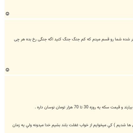
ب
ا
ل
ا
ونتر شده شما رو قسم میدم که کم جنگ جنگ کنید اگه جنگی رخ بده هر چی
ب
ا
ل
ا
 تا 70 هزار تومان نوسان داره .
 شديم ) كي ميخوايم از خواب غفلت بلند بشيم خدا ميدونه ولي يه زمان