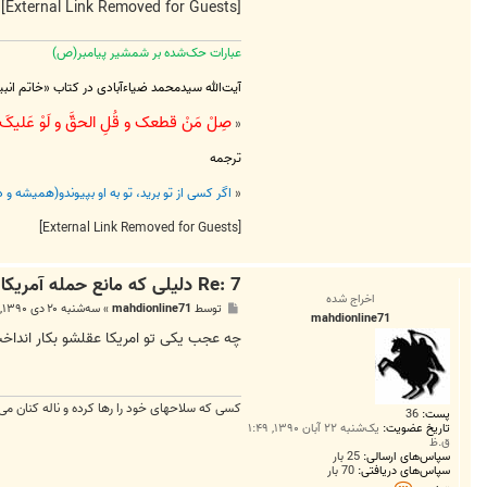
[External Link Removed for Guests]
عبارات حک‌شده بر شمشیر پیامبر(ص)
آیت‌الله سیدمحمد ضیاءآبادی در کتاب «خاتم انب
صِلْ مَنْ قطعک و قُلِ الحقَّ و لَوْ عَلیکَ ی
«
ترجمه
«
اگر کسی از تو برید، تو به او بپیوندو(همیشه و
[External Link Removed for Guests]
Re: 7 دلیلی که مانع حمله آمریکا به ایران است
اخراج شده
پ
توسط
mahdionline71
»
سه‌شنبه ۲۰ دی ۱۳۹۰, ۵:۱۷ ب.ظ
mahdionline71
س
ت
چه عجب یکی تو امریکا عقلشو بکار انداخت
كسی كه سلاحهای خود را رها كرده و ناله كنان می
پست:
36
تاریخ عضویت:
یک‌شنبه ۲۲ آبان ۱۳۹۰, ۱:۴۹
ق.ظ
سپاس‌های ارسالی:
25 بار
سپاس‌های دریافتی:
70 بار
ت