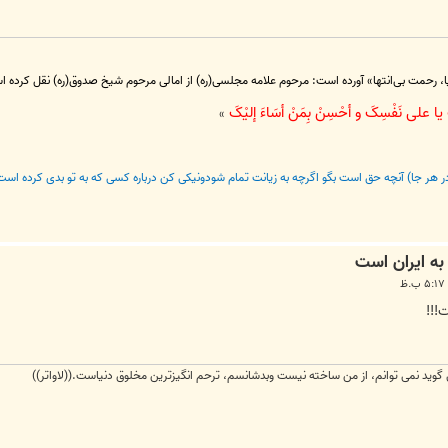
یا، رحمت بی‌انتها» آورده است: مرحوم علامه مجلسی(ره) از امالی مرحوم شیخ صدوق(ره) نقل کرد
ا علی نَفْسِکَ و أحْسِنْ بِمَنْ أسَاءَ إلیْکَ
»
 در هر جا) آنچه حق است بگو اگرچه به زیانت تمام شودونیکی کن درباره کسی که به تو بدی کرده است
!!!
 گوید نمی توانم، از من ساخته نیست وبدشانسم، ترحم انگیزترین مخلوق دنیاست.((لاواتر))