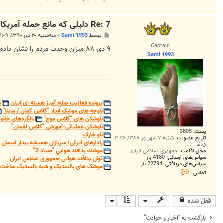
Re: 7 دلیلی که مانع حمله آمریکا به ایران است
پ
توسط
Sami 1993
»
سه‌شنبه ۲۰ دی ۱۳۹۰, ۷:۰۹ ب.ظ
س
Captain
ت
۹‏ ‏دی‏ ‏۸۸‏ ‏میزان‏ ‏وحدت‏ ‏مردم‏ ‏را‏ ‏نشان‏ ‏داده‏ ‏است.
Sami 1993
پرونده فعالیت صلح آمیز هسته ای ایران
ت
ناوچه های موشک انداز "کلاس کمان / سینا"
ناوشکن های "کلاس موج"
بالگردهای خانوا
ناوشکن عملیاتی-آموزشی "کلاس لقمان"
پست:
3805
ناو خارک
تاریخ عضویت:
شنبه ۷ شهریور ۱۳۸۸, ۳:۲۶
رادارهای ایرانی؛ سربازان همیشه بیدار آسمان
ق.ظ
موشك پدافند هوايي "صياد 2"
محل اقامت:
جمهوری اسلامی ایران
سپاس‌های ارسالی:
4180 بار
توان پدافند هوایی جمهوری اسلامی ایران
سپاس‌های دریافتی:
22794 بار
موشک های بالستیک و شبه بالستیک ساخت ج
ت
تماس:
م
ا
س
S
قفل شده
a
m
i
بازگشت به “اخبار و حوادث”
1