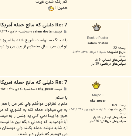
کم رنگ شدن غیرت
همین!!
Re: 7 دلیلی که مانع حمله آمریکا به ایران است
پ
توسط
salam dostan
»
سه‌شنبه ۲۰ دی ۱۳۹۰, ۶:۴۴ ب.ظ
س
Rookie Poster
ت
بله جنگ سالهاست شروع شده ما امروز تما
salam dostan
تو این سی سال ساختیم از بین می ره دوبا
پست:
22
تاریخ عضویت:
شنبه ۱ مرداد ۱۳۹۰, ۵:۳۷
ب.ظ
سپاس‌های ارسالی:
9 بار
سپاس‌های دریافتی:
39 بار
Re: 7 دلیلی که مانع حمله آمریکا به ایران است
پ
توسط
sky_pesar
»
سه‌شنبه ۲۰ دی ۱۳۹۰, ۶:۵۴ ب.ظ
س
Major II
ت
با سلام
sky_pesar
منم با نظرتون موافقم ولي نظر من را هم ب
پست:
169
به چي ميخواد حمله كنه به كشوري كه مردم به خودش
تاریخ عضویت:
شنبه ۱۰ فروردین ۱۳۸۷, ۱:۵۲
ب.ظ
هيچ جا پيدا نمي كني يه جنس را به قيمت 
سپاس‌های ارسالی:
34 بار
آيا فهميديد كه وحدتي ديگه بين ما نيست
سپاس‌های دریافتی:
376 بار
آره شايد نتونند حمله بكنند ولي دوستا
مي فهميم كه خيلي دير شده .