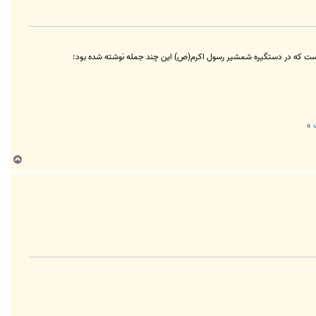
ه است که در دستگیره شمشیر رسول اکرم(ص) این چند جمله نوشته شده بود:
»
ب
ا
ل
ا