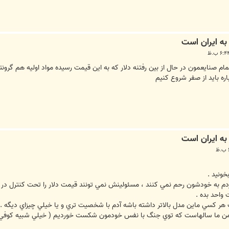
م صنایعمون در حال از بین رفتنه دلار که به این قیمت رسیده مواد اولیه هم گر
ره باید از صفر شروع کنیم
خونيد .
ون رحم نمي كنند ، مسئولينش نمي تونند قيمت دلار را تحت كنترل در بيارند و قيمت سكه يه روزه 30
واحد بده .
 هر كسي ماين مدل بالاتر داشته باشه آدم با شخصيت تري و يا خيلي چيزاي ديگه .
ن من ما سالهاست كه توي جنگ با نفس خودمون شكست خورديم ( خيلي شبيه كوفي ها