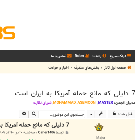
لینک سریع
راهنما
Rules
تماس با ما
صفحه اول تالار
بخش‌‌هاي متفرقه
اخبار و حوادث
7 دلیلی که مانع حمله آمریکا به ایران است
مدیران انجمن:
MASTER
,
MOHAMMAD_ASEMOONI
,
شوراي نظارت
جستجو
جستجوی پیشر
قفل شده
7 دلیلی که مانع حمله آمریکا به ایران است
پ
توسط
Qaher1406
»
سه‌شنبه ۲۰ دی ۱۳۹۰, ۴:۰۹ ب.ظ
س
Major