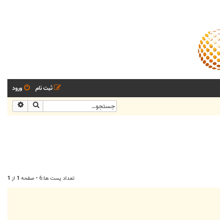
ثبت نام
ورود
جستجو
جستجو
تعداد پست ها:6 • صفحه
1
از
1