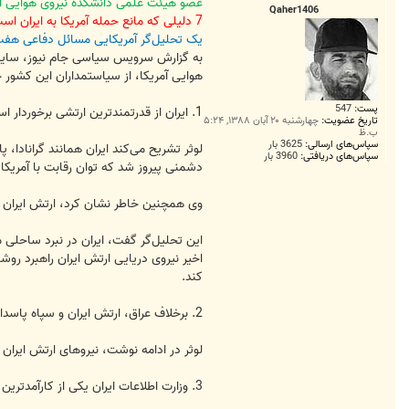
ت
عضو هیئت علمی دانشکده نیروی هوایی آم
Qaher1406
7 دلیلی که مانع حمله آمریکا به ایران است
یک تحلیل‌گر آمریکایی مسائل دفاعی هفت دل
هوایی آمریکا، از سیاستمداران این کشور خ
پست:
547
1. ایران از قدرتمندترین ارتشی برخوردار است که آمریکا در ده‌های گذشته با آن مواجه شده است.
تاریخ عضویت:
چهارشنبه ۲۰ آبان ۱۳۸۸, ۵:۲۴
ب.ظ
سپاس‌های ارسالی:
3625 بار
لوثر تشریح می‌کند ایران همانند گرانادا، 
سپاس‌های دریافتی:
3960 بار
دشمنی پیروز شد که توان رقابت با آمریکا 
وی همچنین خاطر نشان کرد، ارتش ایران کا
این تحلیل‌گر گفت، ایران در نبرد ساحلی م
اخیر نیروی دریایی ارتش ایران راهبرد رو
کند.
2. برخلاف عراق، ارتش ایران و سپاه پاسداران ایران نخستین بار با دیدن نیروی زمینی آمریکا سلاح‌های خود را به زمین نمی‌گذارند.
لوثر در ادامه نوشت، نیروهای ارتش ایران 
3. وزارت اطلاعات ایران یکی از کارآمدترین سازمان‌ها اطلاعاتی در جهان است.