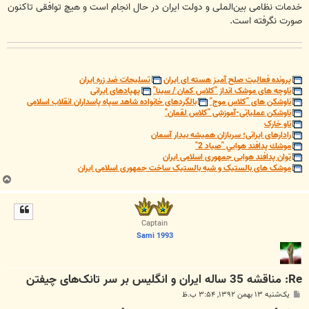
خدمات نظامی بین‌الملی و دولت ایران در حال انجام است و هیچ توافقی تاکنون
صورت نگرفته است.
پرونده فعالیت صلح آمیز هسته ای ایران
تسلیحات ضد زره ایران
ناوچه های موشک انداز "کلاس کمان / سینا"
پهپادهای ایرانی
ناوشکن های "کلاس موج"
بالگردهای خانواده شاهد سپاه پاسداران انقلاب اسلامی
ناوشکن عملیاتی-آموزشی "کلاس لقمان"
ناو خارک
رادارهای ایرانی؛ سربازان همیشه بیدار آسمان
موشك پدافند هوايي "صياد 2"
توان پدافند هوایی جمهوری اسلامی ایران
موشک های بالستیک و شبه بالستیک ساخت جمهوری اسلامی ایران
ب
ا
ل
ا
Captain
Sami 1993
Re: مناقشه 35 ساله ایران و انگلیس بر سر تانک‌های چیفتن
پ
یک‌شنبه ۱۳ بهمن ۱۳۹۲, ۳:۵۴ ب.ظ
س