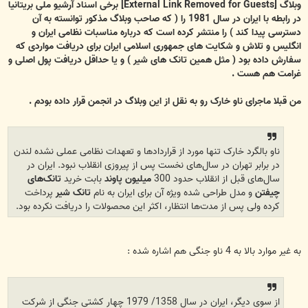
ت
وبلاگ
[External Link Removed for Guests]
برخی اسناد آرشیو ملی بریتانیا
در رابطه با ایران در سال 1981 را ( که صاحب وبلاگ مذکور توانسته به آن
دسترسی پیدا کند ) را منتشر کرده است که درباره مناسبات نظامی ایران و
انگلیس و تلاش و شکایت های جمهوری اسلامی ایران برای دریافت مواردی که
سفارش داده بود ( مثل همین تانک های شیر ) و یا حداقل دریافت پول اصلی و
غرامت هم هست .
من قبلا ماجرای ناو خارک رو به نقل از این وبلاگ در انجمن قرار داده بودم .
ناو بالگرد خارک تنها مورد از قراردادها و تعهدات نظامی عملی نشده لندن
در برابر تهران در سال‌های نخست پس از پیروزی انقلاب نبود. ایران در
سال‌های قبل از انقلاب حدود 300
میلیون پاوند
بابت خرید
تانک‌های
چیفتن
و مدل طراحی شده ویژه آن برای ایران به نام
تانک شیر
پرداخت
کرده ولی پس از مدت‌ها انتظار، اکثر این محصولات را دریافت نکرده بود.
به غیر موارد بالا به 4 ناو جنگی هم اشاره شده :
از سوی دیگر، ایران در سال 1358/ 1979 چهار کشتی جنگی از شرکت