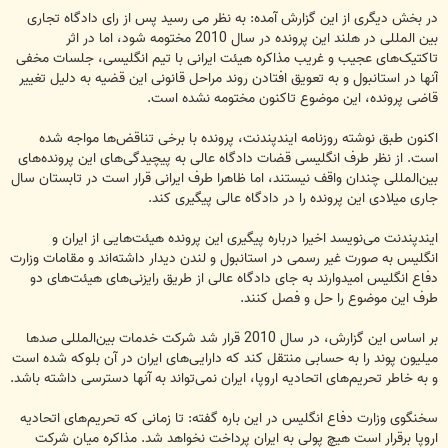
در بخش دیگری از این گزارش آمده: به نظر می رسید پس از رای دادگاه تجاری
بین المللی در هلند این پرونده در سال 2010 مختومه شود، اما در اثر
تاکتیک‌های عجیب و غریب مذاکره هیئت ایرانی با تیم انگلیسی، جلسات مخفی
آنها در استانبول و به تعویق افتادن روند مراحل قانونی این قضیه به دلیل تغییر
قاضی پرونده، این موضوع تاکنون مختومه نشده است.
اکنون طبق نوشته روزنامه ایندپندنت، پرونده با برخی تناقض‌ها مواجه شده
است. از نظر طرف انگلیسی قضات دادگاه عالی به پیچیدگی‌های این پرونده‌های
بین‌المللی چندان واقف نیستند، اما ظاهرا طرف ایرانی قرار است در تابستان سال
جاری میلادی این پرونده را در دادگاه عالی پیگیری کند.
ایندپندنت می‌نویسد اخیرا درباره پیگیری این پرونده هیئت‌هایی از ایران و
انگلیس به صورت غیر رسمی در استانبول و لندن دیدار داشته‌اند و مقامات وزارت
دفاع انگلیس امیدوارند به جای دادگاه عالی از طریق رایزنی‌های هیئت‌های دو
طرف این موضوع را حل و فصل کنند.
بر اساس این گزارش، در سال 2010 قرار شد شرکت خدمات بین‌المللی صدها
میلیون پوند را به حسابی منتقل کند که دارایی‌های ایران در آن بلوکه شده است
و به خاطر تحریم‌های اتحادیه اروپا، ایران نمی‌تواند به آنها دسترسی داشته باشد.
سخنگوی وزارت دفاع انگلیس در این باره گفته: تا زمانی که تحریم‌های اتحادیه
اروپا برقرار است هیچ پولی به ایران پرداخت نخواهد شد. مذاکره میان شرکت