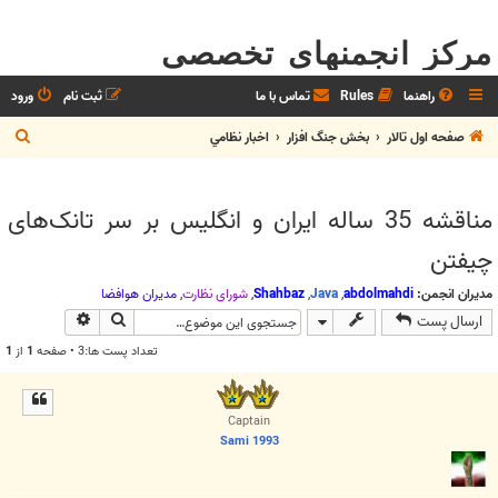
مرکز انجمنهای تخصصی
راهنما
Rules
تماس با ما
ثبت نام
ورود
ج
صفحه اول تالار
بخش جنگ افزار
اخبار نظامي
س
ت
مناقشه 35 ساله ایران و انگلیس بر سر تانک‌های
ج
چیفتن
و
مدیران انجمن:
abdolmahdi
,
Java
,
Shahbaz
,
شوراي نظارت
,
مديران هوافضا
جستجو
جستجوی پیش
ارسال پست
تعداد پست ها:3 • صفحه
1
از
1
Captain
Sami 1993