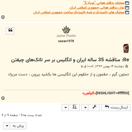
موشك پدافند هوايي "صياد 2"
توان پدافند هوایی جمهوری اسلامی ایران
موشک های بالستیک و شبه بالستیک ساخت جمهوری اسلامی ایران
ب
ا
ل
ا
Junior Poster
sazan1978
Re: مناقشه 35 ساله ایران و انگلیس بر سر تانک‌های چیفتن
پ
دوشنبه ۱۴ بهمن ۱۳۹۲, ۱۰:۰۷ ق.ظ
س
ت
دمتون گرم ، حقمون و از حلقوم اين انگلیسی ها بکشيد بيرون ، دست مريزاد
[HIGHLIGHT=#ffff00]
«گاوآهِن»
ب
ا
ارسال پست
ل
ا
تعداد پست ها:3 • صفحه
1
از
1
پرش به