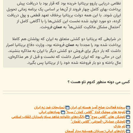
نظامی دریایی یاروو بریتانیا خریده بود که قرار بود با دریافت پیش
پرداخت بهای کامل چهار فروند از آن‌ها بر اساس یک برنامه زمانی تحویل
ایران شوند. با این همه دولت بریتانیا برخلاف تعهد قطعی و پول دریافت
کرده، دو مورد تولید شده نخست این کشتی‌ها را با آگاهی کامل از
"احتمال مشکل مالکیت کشتی‌ها" به
عمان
فروخت.
در شرایطی که بریتانیا دو کشتی متعلق به ایران که پولشان هم کاملا
پرداخت شده بود را مجددا به
عمان
فروخته بود، وزارت دفاع بریتانیا اصرار
داشت که بار دیگر برای فروش دو کشتی دیگر با ایران به مذاکره بنشیند.
این در حالی بود که ایران اصرار داشت که نخست و قبل از هر مذاکره‌ای،
مال باخته و دو بار فروخته شده خود را از بریتانیا پس بگیرد.
کسی می دونه منطور کدوم ناو هست ؟
پرونده فعالیت صلح آمیز هسته ای ایران
تسلیحات ضد زره ایران
ناوچه های موشک انداز "کلاس کمان / سینا"
پهپادهای ایرانی
ناوشکن های "کلاس موج"
بالگردهای خانواده شاهد سپاه پاسداران انقلاب اسلامی
ناوشکن عملیاتی-آموزشی "کلاس لقمان"
ناو خارک
رادارهای ایرانی؛ سربازان همیشه بیدار آسمان