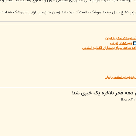
رزشمند خود قدرت بازدارندگي جمهوري اسلامي ايران را به اوج رسانده اند تشكر و قد
زیر-دفاع-نسل-جدید-موشک-بالستیک-برد-بلند-زمین-به-زمین-بارانی-و-موشک-هدایت-
سلیحات ضد زره ایران
پهپادهای ایرانی
ده شاهد سپاه پاسداران انقلاب اسلامی
مهوری اسلامی ایران