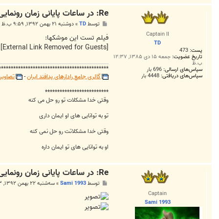
Re: در ساعات پایانی زمان رونمایی دهه فجر بلاخره یک خبری شد!
پ
توسط
TD
»
دوشنبه ۲۱ بهمن ۱۳۹۲, ۹:۵۹ ب.ظ
س
Captain II
ت
فیلم تست این موشکها:
TD
[External Link Removed for Guests]
پست:
473
تاریخ عضویت:
جمعه ۱۵ دی ۱۳۸۵, ۱۲:۳۷
ب.ظ
*********************************************
سپاس‌های ارسالی:
696 بار
سپاس‌های دریافتی:
4448 بار
گالری جامع رادارهای پدافند ایران
-
تصاویر 
**************************
وقتی خدا مشکلات تو رو حل می کنه
تو به توانایی های او ایمان داری
وقتی خدا مشکلاتت رو حل نمی کنه
او به توانایی های تو ایمان داره
Re: در ساعات پایانی زمان رونمایی دهه فجر بلاخره یک خبری شد!
پ
توسط
Sami 1993
»
سه‌شنبه ۲۲ بهمن ۱۳۹۲, ۱۲:۳۳ ق.ظ
س
Captain
ت
Sami 1993