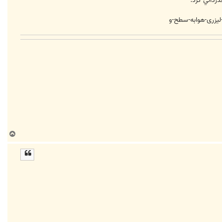
رداني كرد.
لیزری-هوابه-سطح-و
ب
ا
ل
ا