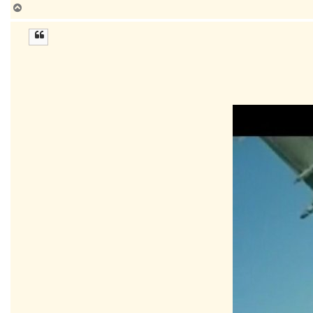
ب
ا
ل
ا