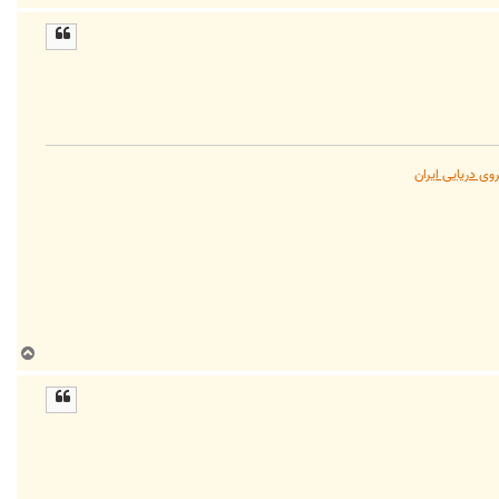
ا
ل
ا
وی دریایی ایران
ب
ا
ل
ا