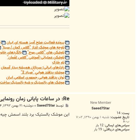
پرونده فعالیت صلح آمیز هسته ای ایران
ت
ناوچه های موشک انداز "کلاس کمان / سینا"
ناوشکن های "کلاس موج"
بالگردهای خانوا
ناوشکن عملیاتی-آموزشی "کلاس لقمان"
ناو خارک
رادارهای ایرانی؛ سربازان همیشه بیدار آسمان
موشك پدافند هوايي "صياد 2"
توان پدافند هوایی جمهوری اسلامی ایران
موشک های بالستیک و شبه بالستیک ساخت ج
Re: در ساعات پایانی زمان رونمایی دهه فجر بلاخره یک خبری شد!
New Member
پ
توسط
Saeed7Star
»
دوشنبه ۲۱ بهمن ۱۳۹۲, ۹:۴۴ ب.ظ
Saeed7Star
س
پست:
14
ت
این موشک بالستیک برد بلند اسمش چیه 
تاریخ عضویت:
شنبه ۱ بهمن ۱۳۹۰, ۷:۰۲
ب.ظ
سپاس‌های ارسالی:
12 بار
سپاس‌های دریافتی:
19 بار