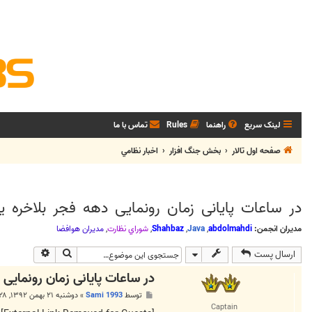
لینک سریع
راهنما
Rules
تماس با ما
صفحه اول تالار
بخش جنگ افزار
اخبار نظامي
در ساعات پایانی زمان رونمایی دهه فجر بلاخره
مدیران انجمن:
abdolmahdi
,
Java
,
Shahbaz
,
شوراي نظارت
,
مديران هوافضا
جستجو
جستجوی پی
ارسال پست
در ساعات پایانی زمان رونمایی
پ
توسط
Sami 1993
»
دوشنبه ۲۱ بهمن ۱۳۹۲, ۷:۲۸ ب.ظ
س
Captain