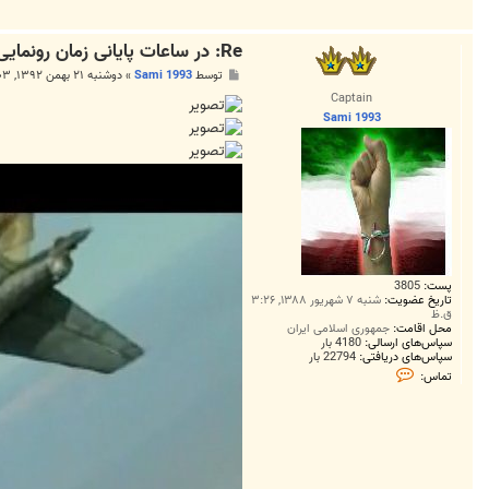
Re: در ساعات پایانی زمان رونمایی دهه فجر بلاخره یک خبری شد!
پ
توسط
Sami 1993
»
دوشنبه ۲۱ بهمن ۱۳۹۲, ۹:۰۳ ب.ظ
س
Captain
ت
Sami 1993
پست:
3805
تاریخ عضویت:
شنبه ۷ شهریور ۱۳۸۸, ۳:۲۶
ق.ظ
محل اقامت:
جمهوری اسلامی ایران
سپاس‌های ارسالی:
4180 بار
سپاس‌های دریافتی:
22794 بار
ت
تماس:
م
ا
س
S
a
m
i
1