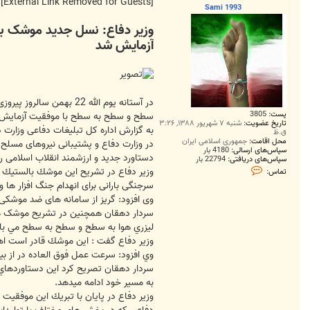
ت
[External Link Removed for Guests]
Sami 1993
وزیر دفاع: نسل جدید موشک بال
آزمایش شد
در آستانه یوم الله 2
پست:
3805
سطح و سطح به سطح با موفقیت آزمایش 
تاریخ عضویت:
شنبه ۷ شهریور ۱۳۸۸, ۳:۲۶
به گزارش اداره کل تبلیغات دفاعی وزارت 
ق.ظ
محل اقامت:
جمهوری اسلامی ایران
در وزارت دفاع و پشتیبانی نیروهای مسلح 
سپاس‌های ارسالی:
4180 بار
دستاورد جدید و ارزشمند انقلاب اسلامی ر
سپاس‌های دریافتی:
22794 بار
ت
وزیر دفاع در تشریح این موشك بالستيك 
تماس:
م
سرجنگی بارانی برای انهدام جنگ افزار ها
ا
س
وی افزود: گریز از سامانه های ضد موشکی
S
سردار دهقان همچنین در تشریح موشک ه
a
m
ليزري هوا به سطح و سطح به سطح مي باشد
i
وزير دفاع گفت : اين موشك قادر است اه
1
9
وي افزود: سرعت عمل فوق العاده در از بي
9
3
سردار دهقان تصريح كرد اين دستاوردهاي 
به مسير خود ادامه ميدهد.
وزير دفاع در پايان با تبريك اين موفق