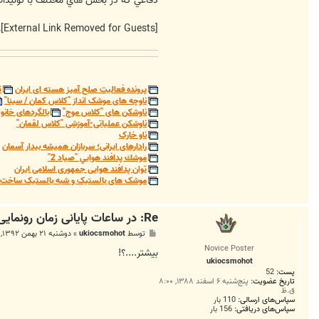
دفاعي كه در بخش هاي مختلف با توليدات ا
[External Link Removed for Guests]
و
پرونده فعالیت صلح آمیز هسته ای ایران
ت
ناوچه های موشک انداز "کلاس کمان / سینا"
ناوشکن های "کلاس موج"
بالگردهای خانوا
ناوشکن عملیاتی-آموزشی "کلاس لقمان"
ناو خارک
رادارهای ایرانی؛ سربازان همیشه بیدار آسمان
موشك پدافند هوايي "صياد 2"
توان پدافند هوایی جمهوری اسلامی ایران
موشک های بالستیک و شبه بالستیک ساخت ج
Re: در ساعات پایانی زمان رونمایی دهه فجر بلاخره یک خبری شد!
پ
توسط
ukiocsmohot
»
دوشنبه ۲۱ بهمن ۱۳۹۲, ۸:۳۲ ب.ظ
س
Novice Poster
ت
بیشتر....؟!
ukiocsmohot
پست:
52
تاریخ عضویت:
پنج‌شنبه ۶ اسفند ۱۳۸۸, ۸:۰۰
ق.ظ
سپاس‌های ارسالی:
110 بار
سپاس‌های دریافتی:
156 بار