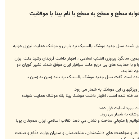
وابه سطح و سطح به سطح با نام بينا با موفقیت
ای مسلح موفق شدند نسل جدید موشک بالستیک برد بارانی و موشک هدایت لیزری هوابه
مین سالگرد پیروزی انقلاب اسلامی ، اظهار داشت فرزندان رشید ملت ایران
 و با حمایت های بی دریغ ملت سرافراز ایران موفق شدند تکبیر گویان دو
م نمايند.
ده است گفت نسل جدید موشک بالستیک برد بلند زمین به زمین با
 ویژگیهای این موشک به شمار می رود.
و ساخته شده است، اظهار داشت موشك بينا يك موشك هدايت شونده
 مورد اصابت قرار دهد.
 موشك به شمار مي رود.
وانيم را متجلي ساخت و نشان مي دهد انقلاب اسلامي ايران همچنان پويا
اش ها و مجاهدت هاي دانشمندان، متخصصان و مديران وزارت دفاع و صنعت