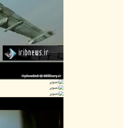
9
9
3