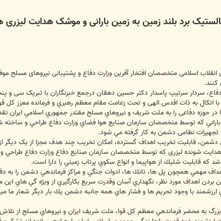
ستیک برد بلند زمین به زمین بارانی و موشک هدایت لیزری ه
2 بهمن سالروز پیروزی انقلاب اسلامی متخصصان افتخار آفرین وزارت دفاع و پشتیبانی نیروه
کنند.
دفاع، سردار سرتیپ پاسدار دکتر حسین دهقان درجمع خبرنگاران با تبریک سی و پنج
با اتکال به ذات اقدس الهی و تحت زعامت مقام معظم رهبري و فرمانده معزز كل قوا
ا در حوزه دفاعی را به ملت شريف و نيروهاي مسلح مقتدر جمهوري اسلامي ايران تقدي
باراني كه توسط متخصصان سازمان صنايع هوا فضاي وزارت دفاع طراحي و ساخته ش
 و تجهیزات نظامی دشمن به كار گرفته مي شود.
 دشمن، قابلیت تخریب اهداف گسترده، امکان تخریب چند هدف مجزا از یک دیگر از
دایت شونده لیزری كه توسط متخصصان سازمان صنايع دفاع وزارت دفاع طراحي 
 كه قابليت شليك از هواپيما و انواع سكوي پرتاب زميني را دارا است.
داف مهمي همچون پل ها، تانك ها، ادوات جنگي و مراكز فرماندهي دشمن را به دقت
ن بردن اهداف مورد نظر، نگهداري آسان وقدرت سريع بكارگيري از ويژه گي هاي اين
ارزشمند با وجود تحريم ها و فشار هاي همه جانبه دشمن يك بار ديگر شعار ما ميت
يت بزرگ به محضر فرماندهي معظم كل قوا، ملت شريف ايران و نيروهاي مسلح از تل