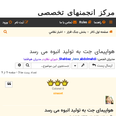
مرکز انجمنهای تخصصی
راهنما
Rules
تماس با ما
ثبت نام
ورود
ج
صفحه اول تالار
بخش جنگ افزار
اخبار نظامي
س
ت
هواپیمای جت به تولید انبوه می رسد
ج
و
مدیران انجمن:
abdolmahdi
,
Java
,
Shahbaz
,
شوراي نظارت
,
مديران هوافضا
جستجو
جستجوی پیش
ارسال پست
تعداد پست ها:3 • صفحه
1
از
1
Colonel II
sinaset
هواپیمای جت به تولید انبوه می رسد