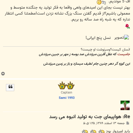
اف 5 موندیم.
بهتر نیست بجای این امیدهای واهی واقعا به فکر تولید یه جنگنده متوسط و
معمولی باشیم؟از قدیم گفتن سنگ بزرگ نشانه نزدن است!مطمئنا کسی انتظار
نداره که یه شبه راه صد ساله رو بریم.
نسل پنج ایرانی!
انسان کیست؟وسرنوشت او چیست؟
جامیست
که عقل آفرین میزندش صد بوسه ز مهر بر جبین میزندش
این کوزه گر دهر چنین جام لطیف میسازد و باز بر زمین میزندش
ب
ا
ل
ا
Captain
Sami 1993
Re: هواپیمای جت به تولید انبوه می رسد
پ
جمعه ۱۳ اسفند ۱۳۸۹, ۱:۲۵ ق.ظ
س
ت
باید امیدوار بود