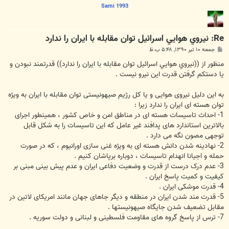
Sami 1993
Re: نيروي هوايي اسرائيل توان مقابله با ايران را ندارد
پ
جمعه ۱۰ تیر ۱۳۹۰, ۵:۴۸ ب.ظ
س
ت
منظور از ((نيروي هوايي اسرائيل توان مقابله با ايران را ندارد)) قدرتمند نبودن و
یا دستکم گرفتن قدرت این نیرو نیست .
به این دلیل نیروی هوایی و یا کل رژیم صیهونیستی توان مقابله با ایران به ویژه
توان هسته ای ایران را ندارد زیرا :
1- احداث تاسیسات هسته ای در مناطق امن و خاص کشور ، همینطور اجرای
بالاترین استاندارد های پدافند غیر عامل که این تاسیسات را به شکل قابل
توجهی مصون نگه می دارد .
2- نهادینه شدن دانش هسته ای به ویژه غنی سازی اورانیوم ، که در صورت
حمله و اجیانا انهدام تاسیسات ، دوباره برپاشان کنیم .
3- عدم درک درست از قدرت و وضعیت دفاعی ایران و عدم پیش بینی مبنی بر
کیفیت و کمیت پاسخ ایران .
4- قدرت موشکی ایران .
5- قدرت مند شدن ایران در منطقه و دیگر جاهای جهان مانند امریکای لاتین در
مقابل تضعیف شدن جایگاه صیهونیستها .
7- ترس از پاسخ گروه های مقاومت فلسطینی و لبنانی و دولت سوریه .