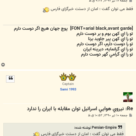
پ
جمعه ۱۰ تیر ۱۳۹۰, ۹:۲۷ ق.ظ
س
ت
فقط می توان گفت : امان از دستت خبرگزای فارس
[FONT=arial black,avant garde]
پوچ جهان هيچ اگر دوست دارم
تو را اي كهن بوم و بر دوست دارم
تو را اي كهن پير جاويد برنا
تو را دوست دارم، اگر دوست دارم
تو را اي گرانمايه، ديرينه ايران
تو را اي گرامي گهر دوست دارم
ب
ا
ل
ا
Captain
Sami 1993
Re: نيروي هوايي اسرائيل توان مقابله با ايران را ندارد
پ
جمعه ۱۰ تیر ۱۳۹۰, ۱۰:۵۲ ق.ظ
س
ت
Persian-Empire نوشته شده:
فقط می توان گفت : امان از دستت خبرگزای فارس