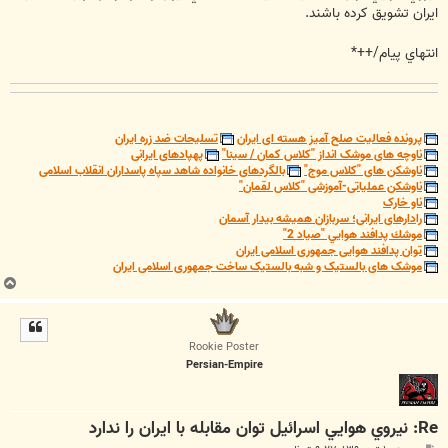
ايران تشويق كرده باشند.
انتهاي پيام/++*
پرونده فعالیت صلح آمیز هسته ای ایران
تسلیحات ضد زره ایران
ناوچه های موشک انداز "کلاس کمان / سینا"
پهپادهای ایرانی
ناوشکن های "کلاس موج"
بالگردهای خانواده شاهد سپاه پاسداران انقلاب اسلامی
ناوشکن عملیاتی-آموزشی "کلاس لقمان"
ناو خارک
رادارهای ایرانی؛ سربازان همیشه بیدار آسمان
موشك پدافند هوايي "صياد 2"
توان پدافند هوایی جمهوری اسلامی ایران
موشک های بالستیک و شبه بالستیک ساخت جمهوری اسلامی ایران
ب
ا
ل
ا
Rookie Poster
Persian-Empire
Re: نيروي هوايي اسرائيل توان مقابله با ايران را ندارد