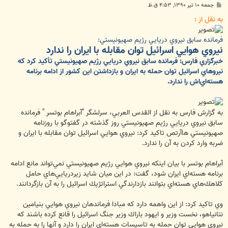
پ
جمعه ۱۰ تیر ۱۳۹۰, ۴:۵۳ ق.ظ
س
ت
به نقل از :
فرمانده سابق نيروي دريايي رژيم صهيونيستي:
نيروي هوايي اسرائيل توان مقابله با ايران را ندارد
خبرگزاري فارس: فرمانده سابق نيروي دريايي رژيم صهيونيستي تأكيد كرد كه
نيروهاي اسرائيل توان حمله به ايران و بازداشتن اين كشور از ادامه برنامه
هسته‌اي‌اش را ندارد.
به گزارش فارس به نقل از القدس العربي، سرلشگر "آبراهام بوتسر " فرمانده
سابق نيروي دريايي رژيم صهيونيستي روز گذشته در گفت‎وگو با روزنامه
صهيونيستي هاآرتص تاكيد كرد: نيروي هوايي اسرائيل توان مقابله با ايران و
ضربه وارد كردن به آن را ندارد.
آبراهام بوتسر با بيان اين‎كه نيروي هوايي رژيم صهيونيستي نمي‌تواند مانع ادامه
برنامه هسته‌اي ايران شود، گفت: در اين ميان شايد زيردريايي‌هاي حامل
كلاهك‌هاي هسته‌اي بتوانند بازدارندگي استراتژيك اسرائيل را به آن بازگردانند.
وي تاكيد كرد: از اين واهمه دارد كه مبادا فرماندهان نيروي هوايي بنيامين
نتانياهو،‌ نخست وزير و ايهود باراك وزير جنگ اسرائيل را قانع كرده باشند كه
نيروي هوايي توان حمله به تاسيسات هسته‌اي ايران را دارد و آنها را به حمله به