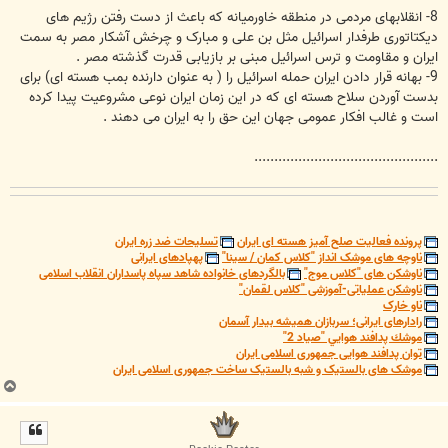
8- انقلابهای مردمی در منطقه خاورمیانه که باعث از دست رفتن رژیم های
دیکتاتوری طرفدار اسرائیل مثل بن علی و مبارک و چرخش آشکار مصر به سمت
ایران و مقاومت و ترس اسرائیل مبنی بر بازیابی قدرت گذشته مصر .
9- بهانه قرار دادن ایران حمله اسرائیل را ( به عنوان دارنده بمب هسته ای) برای
بدست آوردن سلاح هسته ای که در این زمان ایران نوعی مشروعیت پیدا کرده
است و غالب افکار عمومی جهان این حق را به ایران می دهند .
..............................................
پرونده فعالیت صلح آمیز هسته ای ایران
تسلیحات ضد زره ایران
ناوچه های موشک انداز "کلاس کمان / سینا"
پهپادهای ایرانی
ناوشکن های "کلاس موج"
بالگردهای خانواده شاهد سپاه پاسداران انقلاب اسلامی
ناوشکن عملیاتی-آموزشی "کلاس لقمان"
ناو خارک
رادارهای ایرانی؛ سربازان همیشه بیدار آسمان
موشك پدافند هوايي "صياد 2"
توان پدافند هوایی جمهوری اسلامی ایران
موشک های بالستیک و شبه بالستیک ساخت جمهوری اسلامی ایران
ب
ا
ل
ا