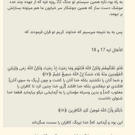
به راه بود.تازه همین سیستم تو جنگ 22 روزه غزه که از عهده چند عدد
موشک دست ساز که همین جوشکار سر خیابون ما هم میتونه بسازتش
بر نیومد.
پس به یه نتیجه میرسیم که خداوند کریم تو قران فرمودند که
الأنفال ایه 17 و 18
فَلَمْ تَقْتُلُوهُمْ وَلَكِنَّ اللّهَ قَتَلَهُمْ وَمَا رَمَيْتَ إِذْ رَمَيْتَ وَلَكِنَّ اللّهَ رَمَى وَلِيُبْلِيَ
الْمُؤْمِنِينَ مِنْهُ بَلاء حَسَنًا إِنَّ اللّهَ سَمِيعٌ عَلِيمٌ ﴿۱۷﴾
و شما آنان را نكشتيد بلكه خدا آنان را كشت و چون [ريگ به سوى آنان]
افكندى تو نيفكندى بلكه خدا افكند [آرى خدا چنين كرد تا كافران را
مغلوب كند] و بدين وسيله مؤمنان را به آزمايشى نيكو بيازمايد قطعا خدا
شنواى داناست
ذَلِكُمْ وَأَنَّ اللّهَ مُوهِنُ كَيْدِ الْكَافِرِينَ ﴿۱۸﴾
اين بود و [بدانيد كه] خدا نيرنگ كافران را سست مى‏گرداند