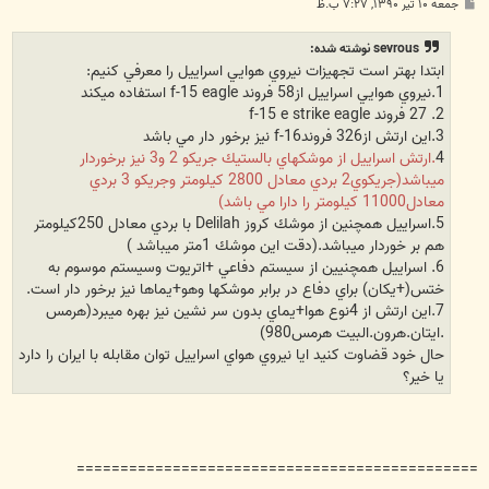
پ
جمعه ۱۰ تیر ۱۳۹۰, ۷:۲۷ ب.ظ
س
ت
sevrous نوشته شده:
ابتدا بهتر است تجهيزات نيروي هوايي اسراييل را معرفي كنيم:
1.نيروي هوايي اسراييل از58 فروند f-15 eagle استفاده ميكند
2. 27 فروند f-15 e strike eagle
3.اين ارتش از326 فروندf-16 نيز برخور دار مي باشد
4
.ارتش اسراييل از موشكهاي بالستيك جريكو 2 و3 نيز برخوردار
ميباشد(جريكوي2 بردي معادل 2800 كيلومتر وجريكو 3 بردي
معادل11000 كيلومتر را دارا مي باشد)
5.اسراييل همچنين از موشك كروز Delilah با بردي معادل 250كيلومتر
هم بر خوردار ميباشد.(دقت اين موشك 1متر ميباشد )
6. اسراييل همچنيين از سيستم دفاعي +اتريوت وسيستم موسوم به
ختس(+يكان) براي دفاع در برابر موشكها وهو+يماها نيز برخور دار است.
7.اين ارتش از 4نوع هوا+يماي بدون سر نشين نيز بهره ميبرد(هرمس
.ايتان.هرون.البيت هرمس980)
حال خود قضاوت كنيد ايا نيروي هواي اسراييل توان مقابله با ايران را دارد
يا خير؟
==============================================