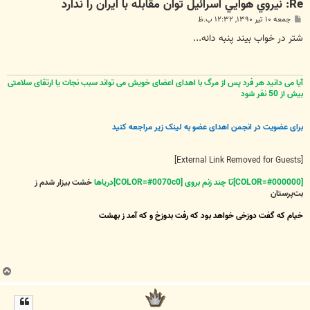
Re: نيروي هوايي اسرائيل توان مقابله با ايران را ندارد
پ
جمعه ۱۰ تیر ۱۳۹۰, ۱۲:۳۲ ب.ظ
س
ت
شتر در خواب بیند پنبه دانه...
آیا می دانید هر فرد پس از مرگ با اهدای اعضای خویش می تواند سبب نجات یا ارتقای سلامتی
بیش از 50 نفر شود
برای عضویت در انجمن اهدای عضو به لینک زیر مراجعه کنید
[External Link Removed for Guests]
[COLOR=#000000]تا چند زنم بروی [COLOR=#0070c0]دریاها
خشت بیزار شدم ز
بت‌پرستان
خیام که گفت دوزخی خواهد بود که رفت بدوزخ و که آمد ز بهشت
ب
ا
ل