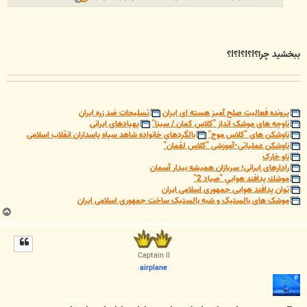
ببخشید چرا؟!؟!؟!؟!؟
پرونده فعالیت صلح آمیز هسته ای ایران
تسلیحات ضد زره ایران
ناوچه های موشک انداز "کلاس کمان / سینا"
پهپادهای ایرانی
ناوشکن های "کلاس موج"
بالگردهای خانواده شاهد سپاه پاسداران انقلاب اسلامی
ناوشکن عملیاتی-آموزشی "کلاس لقمان"
ناو خارک
رادارهای ایرانی؛ سربازان همیشه بیدار آسمان
موشك پدافند هوايي "صياد 2"
توان پدافند هوایی جمهوری اسلامی ایران
موشک های بالستیک و شبه بالستیک ساخت جمهوری اسلامی ایران
ب
ا
ل
ا
Captain II
airplane