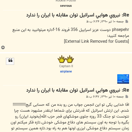
Rookie Poster
sevrous
Re: نيروي هوايي اسرائيل توان مقابله با ايران را ندارد
پ
جمعه ۱۰ تیر ۱۳۹۰, ۶:۲۴ ب.ظ
س
ت
phsepehr دوست عزيز اسراييل 356 فروند f-16داره ميتوانييد به اين منبع
مراجعه كنييد:
[External Link Removed for Guests]
ب
ا
ل
ا
Captain II
airplane
Re: نيروي هوايي اسرائيل توان مقابله با ايران را ندارد
پ
جمعه ۱۰ تیر ۱۳۹۰, ۶:۴۷ ب.ظ
س
ت
اقا خدایی یکی تو این انجمن جواب من رو بده من که حسابی گیج!!!!!!!!!!!
شدم. این ارتش اسرائیل که قدرتش برای شماها اینقدر مشهود هست چرا
نتونست تو جنگ 33 روزه جلوی موشکهای فجر حزب الله(بخونید ایران) رو
بگیره.با توجه به اون سیستم های دفاع موشکی خودش.تازه فکر میکنم اون
زمان سیستم دفاع موشکی لیزری اونها هم به راه بود.تازه همین سیستم تو