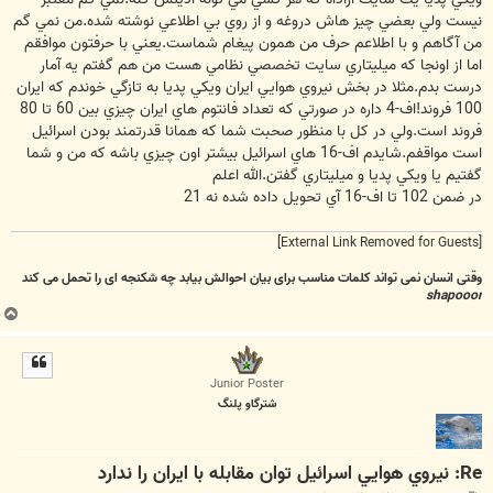
نيست ولي بعضي چيز هاش دروغه و از روي بي اطلاعي نوشته شده.من نمي گم
من آگاهم و با اطلاعم حرف من همون پيغام شماست.يعني با حرفتون موافقم
اما از اونجا كه ميليتاري سايت تخصصي نظامي هست من هم گفتم يه آمار
درست بدم.مثلا در بخش نيروي هوايي ايران ويكي پديا به تازگي خوندم كه ايران
100 فروند!اف-4 داره در صورتي كه تعداد فانتوم هاي ايران چيزي بين 60 تا 80
فروند است.ولي در كل با منظور صحبت شما كه همانا قدرتمند بودن اسرائيل
است مواقفم.شايدم اف-16 هاي اسرائيل بيشتر اون چيزي باشه كه من و شما
گفتيم يا ويكي پديا و ميليتاري گفتن.الله اعلم
در ضمن 102 تا اف-16 آي تحويل داده شده نه 21
[External Link Removed for Guests]
وقتی انسان نمی تواند کلمات مناسب برای بیان احوالش بیابد چه شکنجه ای را تحمل می کند
shapooor
ب
ا
ل
ا
Junior Poster
شترگاو پلنگ
Re: نيروي هوايي اسرائيل توان مقابله با ايران را ندارد