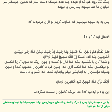
جنگ 22 روزه غزه که از عهده چند عدد موشک دست ساز که همین جوشکار سر
خیابون ما هم میتونه بسازتش بر نیومد.
پس به یه نتیجه میرسیم که خداوند کریم تو قران فرمودند که
الأنفال ایه 17 و 18
فَلَمْ تَقْتُلُوهُمْ وَلَكِنَّ اللّهَ قَتَلَهُمْ وَمَا رَمَيْتَ إِذْ رَمَيْتَ وَلَكِنَّ اللّهَ رَمَى وَلِيُبْلِيَ
الْمُؤْمِنِينَ مِنْهُ بَلاء حَسَنًا إِنَّ اللّهَ سَمِيعٌ عَلِيمٌ ﴿۱۷﴾
و شما آنان را نكشتيد بلكه خدا آنان را كشت و چون [ريگ به سوى آنان] افكندى
تو نيفكندى بلكه خدا افكند [آرى خدا چنين كرد تا كافران را مغلوب كند] و بدين
وسيله مؤمنان را به آزمايشى نيكو بيازمايد قطعا خدا شنواى داناست
ذَلِكُمْ وَأَنَّ اللّهَ مُوهِنُ كَيْدِ الْكَافِرِينَ ﴿۱۸﴾
اين بود و [بدانيد كه] خدا نيرنگ كافران را سست مى‏گرداند
آیا می دانید هر فرد پس از مرگ با اهدای اعضای خویش می تواند سبب نجات یا ارتقای سلامتی
بیش از 50 نفر شود