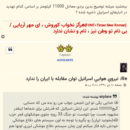
ببخشید میشه توضیح بدین بردی معادل 11000 کیلومتر بر اساس کدام تهدید
در انبارهای اسراییل ذخیره شده ؟
هرگز نخواب کوروش ، ای مهر آریایی /
[FONT=Times New Roman]
بی نام تو وطن نیز ، نام و نشان ندارد
ب
ا
ل
ا
Captain
ASHKAN95
Re: نيروي هوايي اسرائيل توان مقابله با ايران را ندارد
پ
جمعه ۱۰ تیر ۱۳۹۰, ۸:۰۰ ب.ظ
س
ت
airplane نوشته شده:
اقا خدایی یکی تو این انجمن جواب من رو بده من که حسابی
گیج!!!!!!!!!!! شدم. این ارتش اسرائیل که قدرتش برای شماها اینقدر
مشهود هست چرا نتونست تو جنگ 33 روزه جلوی موشکهای فجر حزب
الله(بخونید ایران) رو بگیره.با توجه به اون سیستم های دفاع موشکی
خودش.تازه فکر میکنم اون زمان سیستم دفاع موشکی لیزری اونها هم