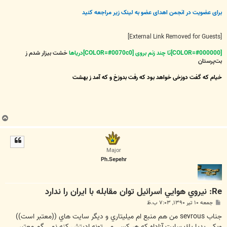
برای عضویت در انجمن اهدای عضو به لینک زیر مراجعه کنید
[External Link Removed for Guests]
[COLOR=#000000]تا چند زنم بروی [COLOR=#0070c0]دریاها
خشت بیزار شدم ز
بت‌پرستان
خیام که گفت دوزخی خواهد بود که رفت بدوزخ و که آمد ز بهشت
ب
ا
ل
ا
Major
Ph.Sepehr
Re: نيروي هوايي اسرائيل توان مقابله با ايران را ندارد
پ
جمعه ۱۰ تیر ۱۳۹۰, ۷:۰۳ ب.ظ
س
ت
جناب sevrous من هم منبع ام ميليتاري و ديگر سايت هاي ((معتبر است))
ويكي پديا يك سايت آزاداه كه هر كسي مي تونه اديتش كنه.نمي گم معتبر