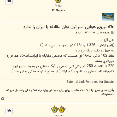
ا
Major
Ph.Sepehr
Re: نيروي هوايي اسرائيل توان مقابله با ايران را ندارد
پ
جمعه ۱۰ تیر ۱۳۹۰, ۳:۴۳ ب.ظ
س
ت
نقل قول:
((اين ارتش از326 فروندf-16 نيز برخور دار مي باشد))
يه چهل و يكيه ديگه برو بالا.
فقط 102 تاش اف-16 آي هستند كه مختص مقابله با ايرانند.اف-35 هم قراره
خريداري بشه.
220 تا كلاهك 250 كيلوتني+بي رحمي و گرگ صفتي در وجود سران اين
كشور=جنايت هاي مهلك و مرگ بار!!!!(اگر خداي ناكرده جنگي پيش بياد.)
[External Link Removed for Guests]
وقتی انسان نمی تواند کلمات مناسب برای بیان احوالش بیابد چه شکنجه ای را تحمل می کند
shapooor
ب
ا
ل
ا
Captain