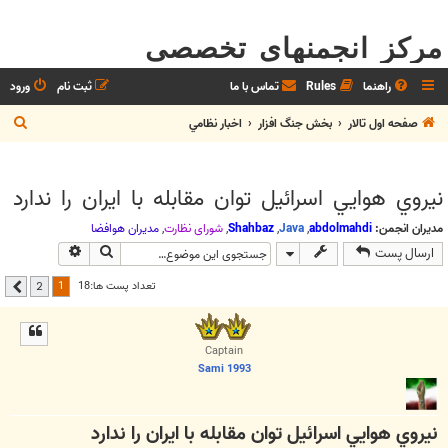
مرکز انجمنهای تخصصی
راهنما
Rules
تماس با ما
ثبت نام
ورود
ج
صفحه اول تالار
بخش جنگ افزار
اخبار نظامي
س
ت
نيروي هوايي اسرائيل توان مقابله با ايران را ندارد
ج
و
مدیران انجمن:
abdolmahdi
,
Java
,
Shahbaz
,
شوراي نظارت
,
مديران هوافضا
جستجو
جستجوی پیشر
ارسال پست
1
تعداد پست ها:18
2
بعدی
Captain
Sami 1993
نيروي هوايي اسرائيل توان مقابله با ايران را ندارد