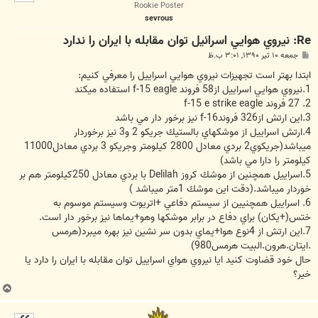
ا
Rookie Poster
sevrous
Re: نيروي هوايي اسرائيل توان مقابله با ايران را ندارد
پ
جمعه ۱۰ تیر ۱۳۹۰, ۳:۰۱ ب.ظ
س
ت
ابتدا بهتر است تجهيزات نيروي هوايي اسراييل را معرفي كنيم:
1.نيروي هوايي اسراييل از58 فروند f-15 eagle استفاده ميكند
2. 27 فروند f-15 e strike eagle
3.اين ارتش از326 فروندf-16 نيز برخور دار مي باشد
4.ارتش اسراييل از موشكهاي بالستيك جريكو 2 و3 نيز برخوردار
ميباشد(جريكوي2 بردي معادل 2800 كيلومتر وجريكو 3 بردي معادل11000
كيلومتر را دارا مي باشد)
5.اسراييل همچنين از موشك كروز Delilah با بردي معادل 250كيلومتر هم بر
خوردار ميباشد.(دقت اين موشك 1متر ميباشد )
6. اسراييل همچنيين از سيستم دفاعي +اتريوت وسيستم موسوم به
ختس(+يكان) براي دفاع در برابر موشكها وهو+يماها نيز برخور دار است.
7.اين ارتش از 4نوع هوا+يماي بدون سر نشين نيز بهره ميبرد(هرمس
.ايتان.هرون.البيت هرمس980)
حال خود قضاوت كنيد ايا نيروي هواي اسراييل توان مقابله با ايران را دارد يا
خير؟
ب
ا
ل