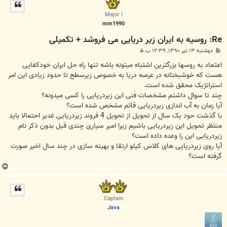
ل
ا
Major I
mm1990
Re: روسیه به ایران زیر دریایی می فروشد + تکمیلی
پ
دوشنبه ۱۳ تیر ۱۳۹۰, ۱۲:۳۹ ب.ظ
س
ت
اعتماد به روسها بزرگترین اشتباه میتونه باشه تنها راه حل ایران خودکفایی
هست که خوشبختانه در عرصه دریا به خصوص زیرسطح تا حدود زیادی این امر
استراتژیک محقق شده است.
چند تا سوال داشتم مشخصات فنی این زیردریایی را کسی میدونه؟
آیا زمان به آب اندازی زیردریایی قائم مشخص شده است؟
با گذشت حود یک سال از تحویل از تحویل 4 فروند زیردریایی غدیر احتمالا باید
منتظر تحویل این زیردریایی باشیم زیرا امیر سیاری چندی قبل بدون ذکر نام
زیردریایی این را وعده داده است؟
آیا روی زیردریایی های کلاس کیلو ارتقا و بهینه سازی در چند سال اخیر صورت
گرفته است؟
ب
ا
ل
ا
Captain
Java