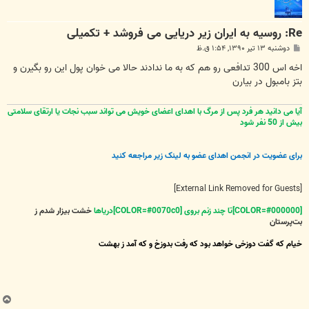
Re: روسیه به ایران زیر دریایی می فروشد + تکمیلی
پ
دوشنبه ۱۳ تیر ۱۳۹۰, ۱:۵۴ ق.ظ
س
ت
اخه اس 300 تدافعی رو هم که به ما ندادند حالا می خوان پول این رو بگیرن و
بتز بامبول در بیارن
آیا می دانید هر فرد پس از مرگ با اهدای اعضای خویش می تواند سبب نجات یا ارتقای سلامتی
بیش از 50 نفر شود
برای عضویت در انجمن اهدای عضو به لینک زیر مراجعه کنید
[External Link Removed for Guests]
[COLOR=#000000]تا چند زنم بروی [COLOR=#0070c0]دریاها
خشت بیزار شدم ز
بت‌پرستان
خیام که گفت دوزخی خواهد بود که رفت بدوزخ و که آمد ز بهشت
ب