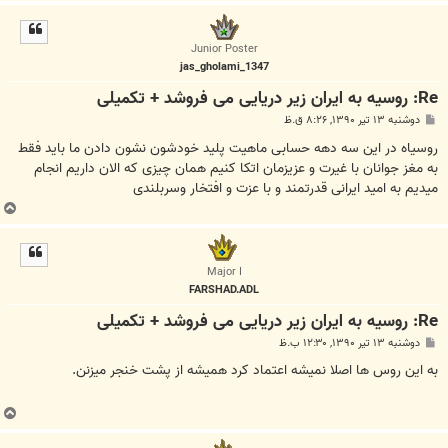
ا
ل
ا
Junior Poster
jas_gholami_1347
Re: روسیه به ایران زیر دریایی می فروشد + تکمیلی
پ
دوشنبه ۱۳ تیر ۱۳۹۰, ۸:۲۶ ق.ظ
س
ت
روسیاه در این سه دهه حسابی ماهیت پلید خودشون نشون دادن ما باید فقط
به مغز جوانان با غیرت و عزیزمان اتکا کنیم همان چیزی که الان داریم انجام
میدیم به امید ایرانی قدرتمند و با عزت و افتخار وسربلندی
ب
ا
ل
ا
Major I
FARSHAD.ADL
Re: روسیه به ایران زیر دریایی می فروشد + تکمیلی
پ
دوشنبه ۱۳ تیر ۱۳۹۰, ۱۲:۳۰ ب.ظ
س
ت
به این روس ها اصلا نمیشه اعتماد کرد همیشه از پشت خنجر میزنن.
ب
ا