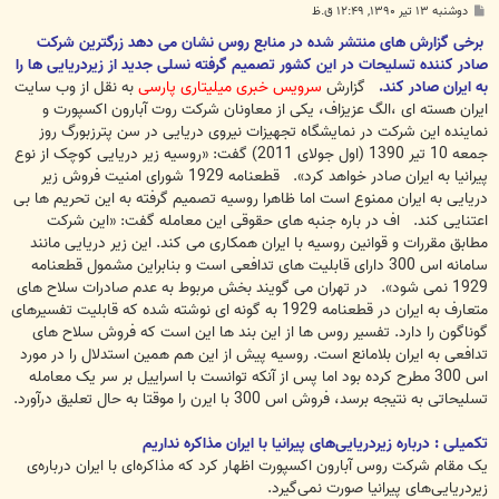
پ
دوشنبه ۱۳ تیر ۱۳۹۰, ۱۲:۴۹ ق.ظ
س
ت
برخی گزارش های منتشر شده در منابع روس نشان می دهد زرگترین شرکت
صادر کننده تسلیحات در این کشور تصمیم گرفته نسلی جدید از زیردریایی ها را
به ایران صادر کند.
گزارش
سرویس خبری میلیتاری پارسی
به نقل از وب سایت
ایران هسته ای ،الگ عزیزاف، یکی از معاونان شرکت روت آبارون اکسپورت و
نماینده این شرکت در نمایشگاه تجهیزات نیروی دریایی در سن پترزبورگ روز
جمعه 10 تیر 1390 (اول جولای 2011) گفت: «روسیه زیر دریایی کوچک از نوع
پیرانیا به ایران صادر خواهد کرد». قطعنامه 1929 شورای امنیت فروش زیر
دریایی به ایران ممنوع است اما ظاهرا روسیه تصمیم گرفته به این تحریم ها بی
اعتنایی کند. اف در باره جنبه های حقوقی این معامله گفت: «این شرکت
مطابق مقررات و قوانین روسیه با ایران همکاری می کند. این زیر دریایی مانند
سامانه اس 300 دارای قابلیت های تدافعی است و بنابراین مشمول قطعنامه
1929 نمی شود». در تهران می گویند بخش مربوط به عدم صادرات سلاح های
متعارف به ایران در قطعنامه 1929 به گونه ای نوشته شده که قابلیت تفسیرهای
گوناگون را دارد. تفسیر روس ها از این بند ها این است که فروش سلاح های
تدافعی به ایران بلامانع است. روسیه پیش از این هم همین استدلال را در مورد
اس 300 مطرح کرده بود اما پس از آنکه توانست با اسراییل بر سر یک معامله
تسلیحاتی به نتیجه برسد، فروش اس 300 با ایرن را موقتا به حال تعلیق درآورد.
تکمیلی : درباره زیردریایی‌های پیرانیا با ایران مذاکره نداریم
یک مقام شرکت روس آبارون اکسپورت اظهار کرد که مذاکره‌ای با ایران درباره‌ی
زیردریایی‌های پیرانیا صورت نمی‌گیرد.