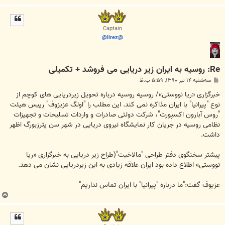
ا
ل
ا
Captain
@lirez@
Re: روسیه به ایران زیر دریایی می فروشد + تکمیلی
پ
سه‌شنبه ۱۴ تیر ۱۳۹۰, ۵:۵۹ ب.ظ
س
ت
خبرگزاری «ریا نووستی»/ روسیه روسیه درباره تحویل زیردریایی های کوچم از
نوع "پیرانیا" با ایران مذاکره نمی کند. این مطلب را "اولگ عزیزوف" رییس هیئت
"روس آبارون اکسپورت"، شرکت دولتی صادرات و واردات تسلیحات و تجهیزات
نظامی روسیه در جریان کار نمایشگاه نیروی دریایی در شهر سن پترزبورگ اظهر
داشت.
پیشتر سخنگوی دفتر طراحی "مالاخیت"(طراح زیر دریایی به خبرگزاری «ریا
نووستی» اطلاع داده بود ایران علاقه زیادی به این زیردریایی نشان می دهد.
عزیوف گفت:"ما درباره "پیرانیا" با ایران تماس نداریم"
ب
ا
ل
ا