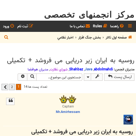
مرکز انجمنهای تخصصی
راهنما
Rules
تماس با ما
ثبت نام
ورود
ج
صفحه اول تالار
بخش جنگ افزار
اخبار نظامي
س
ت
روسیه به ایران زیر دریایی می فروشد + تکمیلی
ج
و
مدیران انجمن:
abdolmahdi
,
Java
,
Shahbaz
,
شوراي نظارت
,
مديران هوافضا
جستجو
جستجوی پیشر
ارسال پست
1
تعداد پست ها:14
2
بعدی
Captain
Mr.Amirhessam
روسیه به ایران زیر دریایی می فروشد + تکمیلی