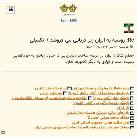
ا
ل
ا
Captain
Sami 1993
Re: روسیه به ایران زیر دریایی می فروشد + تکمیلی
پ
دوشنبه ۱۳ تیر ۱۳۹۰, ۳:۲۸ ق.ظ
س
ت
خدارو شکر ، ایران در عرصه ساخت زیردریایی تا حدود زیادی به خودکفایی
رسیده است و نیازی به دیگر کشورها ندارد.
پرونده فعالیت صلح آمیز هسته ای ایران
تسلیحات ضد زره ایران
ناوچه های موشک انداز "کلاس کمان / سینا"
پهپادهای ایرانی
ناوشکن های "کلاس موج"
بالگردهای خانواده شاهد سپاه پاسداران انقلاب اسلامی
ناوشکن عملیاتی-آموزشی "کلاس لقمان"
ناو خارک
رادارهای ایرانی؛ سربازان همیشه بیدار آسمان
موشك پدافند هوايي "صياد 2"
توان پدافند هوایی جمهوری اسلامی ایران
موشک های بالستیک و شبه بالستیک ساخت جمهوری اسلامی ایران
ب