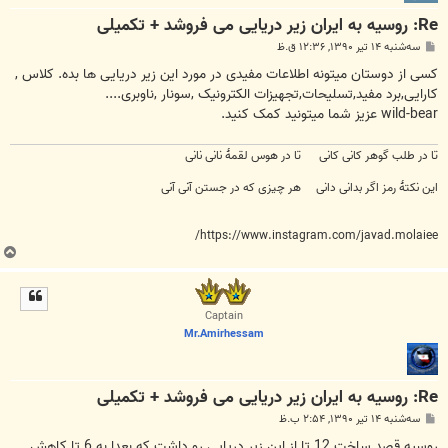
Re: روسیه به ایران زیر دریایی می فروشد + تکمیلی
پ
سه‌شنبه ۱۴ تیر ۱۳۹۰, ۱۲:۳۶ ق.ظ
س
ت
کسی از دوستان میتونه اطلاعات مفیدی در مورد این زیر دریایی ها بده. کلاس ,
کارایی,برد مفید,تسلیحات,تجهیزات الکترونیک ,سونار ,ناوبری....
wild-bear عزیز شما میتونید کمک کنید.
تا در طلب گوهر کانی کانی تا در هوس لقمهٔ نانی نانی
این نکتهٔ رمز اگر بدانی دانی هر چیزی که در جستن آنی آنی
https://www.instagram.com/javad.molaiee/
ب
ا
ل
ا
Captain
Mr.Amirhessam
Re: روسیه به ایران زیر دریایی می فروشد + تکمیلی
پ
سه‌شنبه ۱۴ تیر ۱۳۹۰, ۲:۵۴ ب.ظ
س
ت
روسيه قصد ساخت 12 تا از اين زير دريايي رو داشت كه بعدا به 6 تا كاهش