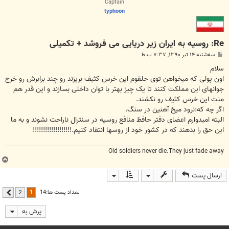
Captain
typhoon
Re: روسیه به ایران زیر دریایی می فروشد + تکمیلی
پ
سه‌شنبه ۱۴ تیر ۱۳۹۰, ۷:۳۷ ب.ظ
س
ت
سلام
اون پولی که میخواهن توی حلقوم این خرس کثیف بریزند رو چند برابرش رو خرج
جوانهای این مملکت کنند تا یک چیز بهتر با توان داخلی بسازند و این قدر هم
منت این خرس کثیف رو نکشند.
اگر چه که:نرود میخ آهنین در سنگ.
البته امیدوارم اعضای دفتر حافظ منافع روسیه در سنترال ناراحت نشوند و به ما
این حق را بدهند که در کشور خود از روسها انتقاد کنیم.!!!!!!!!!!!!!!!!!!!
Old soldiers never die.They just fade away
ب
ا
ارسال پست
ل
ا
1
تعداد پست ها:14
2
بعدی
پرش به