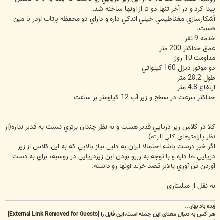
پيدا كرد و در آخر تنها دو تا از اونها ساخته شد.
آشكارسازي مغناطيسي خيلي اندكي داره و داراي دو محفظه پرتاب ا‍ژدر يا مين
هست.
خدمه 9 نفر
عمق حداكثر 200 متر
مداومت 10 روز
دو موتور ديزل 160 كيلواتي
طول 28.2 متر
ارتفاع 4.8 متر
حداكثر سرعت در سطح و زير آب 12 كيلومتر بر ساعت
كلا در كلاس زير دريايي قدير هست و به نظر چندان برتري نسبت به قدير نداره(از
نظر پارامترهاي كلي البته)
اگر خبر درست باشه احتمالا ايران به دليل نياز بالايي كه به اين كلاس از زير
دريايي ها داره و با توجه به رزرو بودن اين زيردريايي در روسيه، براي به دست
آوردن فن آوري بالاتر قصد خريد اونها رو داشته.
به نقل از میلیتاری
زنده باد بهار...
هر کس به دنبال معنای این جمله است،این فایل را
[External Link Removed for Guests]