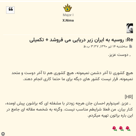
ا
ل
ا
Major I
X.Nima
Re: روسیه به ایران زیر دریایی می فروشد + تکمیلی
پ
سه‌شنبه ۱۴ تیر ۱۳۹۰, ۳:۳۷ ب.ظ
س
ت
, دوست عزیز.
هیچ کشوری تا آخر دشمن نمیمونه، هیچ کشوری هم تا آخر دوست و متحد
نمیمونه. قرار نیست کشور های دیگه برای ما حتما کاری انجام دهند.
[HR]
, عزیز. امیدوارم احسان جان هرچه زودتر با مشغله ای که براشون پیش اومده،
کنار بیان. من فعلا شرایطم مناسب نیست. وگرنه به شخصه مقاله ای جامع در
این باره براتون تهیه میکردم.
ب