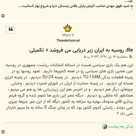
کند...
به امید ظهور مهدی صاحب الزمان،پایان یافتن زمستان دنیا و شروع بهار انسانیت...
"
ب
ا
ل
ا
Major II
Thundertomcat
Re: روسیه به ایران زیر دریایی می فروشد + تکمیلی
پ
سه‌شنبه ۱۴ تیر ۱۳۹۰, ۳:۲۳ ب.ظ
س
ت
این هم یک بازی سیاسی هست در استانه انتخابات ریاست جمهوری در روسیه .
عین همین بازی های سیاسی رو در همه کشورها داریم . تعهد روسها رو در
زمینه قطعات یدکی TU-154M دیدیم . در زمینه SU-24 دیدیم . در زمینه انرژی
هسته ای دیدیم . در زمینه حمایت از ایران در شورای امنیت دیدیم . وخیلی
چیزهای دیگر هم دیدیم . و در اخرسر هم این زیردریایی ها رو هم می بینیم ،
همانطور که مابقی رو دیدیم . دیگه عصر این بازی ها تموم شده و گروه فیلم
برداری اقای مدودف بهتره بره سراغه یه کشور دیگه که از این جور چیزها چیزی
نمی دونند . راستی کدوم کشور بود که در زمان جنگ 8 ساله به ما سیم خاردار
نمی داد ؟
زندگی چه زیباست
ب