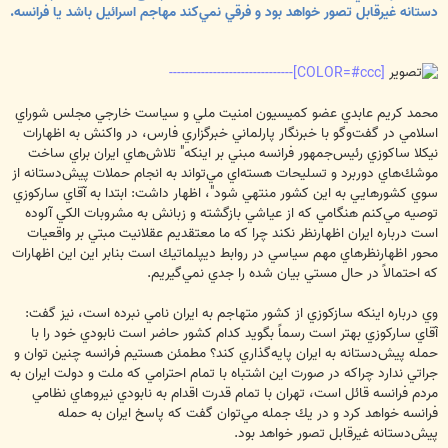
دستانه غيرقابل تصور خواهد بود و فرقي نمي‌كند مهاجم اسرائيل باشد يا فرانسه.
[COLOR=#ccc]-------------------------------
محمد كريم عابدي عضو كميسيون امنيت ملي و سياست خارجي مجلس شوراي
اسلامي در گفت‌وگو با خبرنگار پارلماني خبرگزاري فارس، در واكنش به اظهارات
نيكلا ساکوزي رئيس‌جمهور فرانسه مبني بر اينكه" تلاش‌هاي ايران براي ساخت
موشك‌هاي دوربرد و تسليحات هسته‌اي مي‌تواند به انجام حملات پيش‌دستانه از
سوي كشورهايي به اين كشور منتهي شود"، اظهار داشت: ابتدا به آقاي ساركوزي
توصيه مي‌كنم هنگامي كه از عياشي بازگشته و زبانش به مشروبات الكي آلوده
است درباره ايران اظهارنظر نكند چرا كه ما معتقديم عقلانيت مبتي بر واقعيات
محور اظهارنظرهاي مهم سياسي در روابط ديپلماتيك است بنابر اين اين اظهارات
كه احتمالاً در حال مستي بيان شده را جدي نمي‌گيريم.
وي درباره اينكه سازكوزي از كشور متهاجم به ايران نامي نبرده است، نيز گفت:
آقاي ساركوزي بهتر است رسماً بگويد كدام كشور حاضر است نابودي خود را با
حمله پيش‌دستانه به ايران پايه‌گذاري كند؟ مطمئن هستيم فرانسه چنين توان و
جراتي ندارد چراكه در صورت اين اشتباه با تمام احترامي كه ملت و دولت ايران به
مردم فرانسه قائل است، تهران با تمام قدرت اقدام به نابودي نيروهاي نظامي
فرانسه خواهد كرد و در يك جمله مي‌توان گفت كه پاسخ ايران به حمله
پيش‌دستانه غيرقابل تصور خواهد بود.