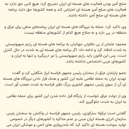
صلح آمیز بودن فعالیت های هسته ای ایران تصریح کرد: هیچ کس حق ندارد به
فعالیت های صلح آمیز هسته ای اعتراض کند و همه کشورها حق دارند برنامه
های هسته ای صلح آمیز داشته باشند.
وی تاکید کرد: حمله به نیروگاه های هسته ای ایران پیامدهای منفی برای عراق و
منطقه در پی دارد و به صلاح هیچ کدام از کشورهای منطقه نیست.
محمود عثمان از بی تفاوتی جهانیان به برنامه های هسته ای رژیم صهیونیستی
به شدت انتقاد کرد و ادامه داد: اگر برنامه های هسته ای به شدت در حال کنترل
است، پس این قانون باید رژیم صهیونیستی را نیز دربرگیرد و تنها به ایران و
کشورهای عربی اختصاص نداشته باشد.
عضو پارلمان عراق از سخنان رئیس جمهور فرانسه ابراز شگفتی کرد و گفت:
تهدید ایران به حمله نظامی علیه این کشور و هدف قرار دادن نیروگاه های هسته
ای آن از سوی رئیس جمهور کشوری بزرگ نظیر فرانسه به شدت تعجب آور است.
وی از دولت عراق خواست از پایگاه قرار داده شدن این کشور برای حمله نظامی
به ایران به شدت جلوگیری کند.
گفتنی است نیکولا سارکوزی، رئیس جمهور فرانسه در واکنش به سخنان رئیس
سازمان انرژی هسته ایران مبنی بر عدم مذاکره با کشورهای دیگر در خصوص
تولید سوخت هسته ای تاکید کرد که بلندپروازی های اتمی و موشکی ایران می