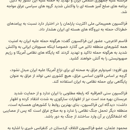
فرانسه علیه جمهوری اسلامی ایران و تهدید به حمله علیه این کشور به دلیل
برنامه های صلح آمیز هسته ای با واکنش شدید گروه های سیاسی عراق مواجه
شد.
فراکسیون همپیمانی ملی اکثریت پارلمان را در اختیار دارد نسبت به پیامدهای
خطرناک حمله به نیروگاه های هسته ای ایران هشدار داد.
قاسم الاعرجی، عضور این فراکسیون گفت: هرگونه حمله علیه ایران به امنیت
همه کشورهای منطقه تاثیر می گذارد خصوصا اینکه مسوولان ایرانی به واکنش
شدید به هرگونه حمله تاکید و تهدید کردند که پایگاه های نظامی آمریکا و رژیم
صهیونیستی را به آتش خواهند کشید.
وی افزود: امیدوارم عراق به صحنه ای برای نزاع آمریکا علیه ایران مبدل نشود،
گرچه بر اساس قانون اساسی عراق، هیچ کشوری نمی تواند از عراق به عنوان
پایگاهی برای حمله نظامی به ایران استفاده کند.
فراکسیون سنی العراقیه که رابطه مطلوبی با ایران ندارد و از حمایت شدید
عربستان بهره مند است نیز از اظهارات سارکوزی به شدت انتقاد کرده و اظهار
داشت: دیدگاه این فراکسیون، بنای بهترین روابط با کشورهای همسایه است،
منطقه دیگر تحمل جنگ نظامی را ندارد و به صلاح عراق است که پس از مصایبی
که اشغالگران بر آن وارد ساختند از جنگ به دور باشد.
محمود عثمان، عضو فراکسیون ائتلاف کردستان در کنفرانس خبری با اشاره به