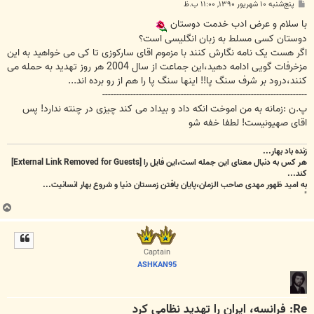
پ
پنج‌شنبه ۱۰ شهریور ۱۳۹۰, ۱۱:۰۰ ب.ظ
س
ت
با سلام و عرض ادب خدمت دوستان
دوستان کسی مسلط به زبان انگلیسی است؟
اگر هست یک نامه نگارش کنند با مزموم اقای سارکوزی تا کی می خواهید به این
مزخرفات گویی ادامه دهید،این جماعت از سال 2004 هر روز تهدید به حمله می
کنند،درود بر شرف سنگ پا!! اینها سنگ پا را هم از رو برده اند...
-------------------------------------------------------------------------
پ.ن :زمانه به من اموخت انکه داد و بیداد می کند چیزی در چنته ندارد! پس
اقای صهیونیست! لطفا خفه شو
زنده باد بهار...
هر کس به دنبال معنای این جمله است،این فایل را
[External Link Removed for Guests]
کند...
به امید ظهور مهدی صاحب الزمان،پایان یافتن زمستان دنیا و شروع بهار انسانیت...
"
ب
ا
ل
ا
Captain
ASHKAN95
Re: فرانسه، ایران را تهدید نظامی کرد