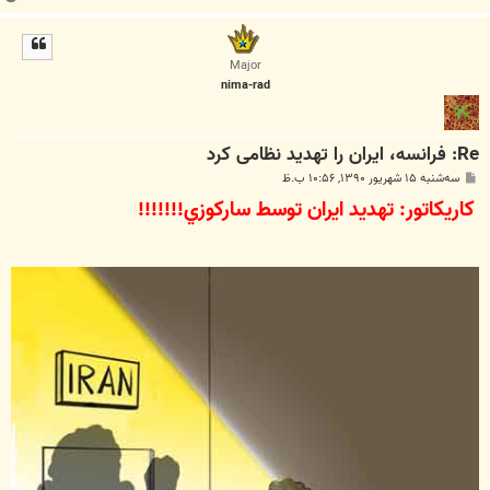
ا
ل
ا
Major
nima-rad
Re: فرانسه، ایران را تهدید نظامی کرد
پ
سه‌شنبه ۱۵ شهریور ۱۳۹۰, ۱۰:۵۶ ب.ظ
س
کاریکاتور: تهديد ايران توسط ساركوزي!!!!!!!
ت