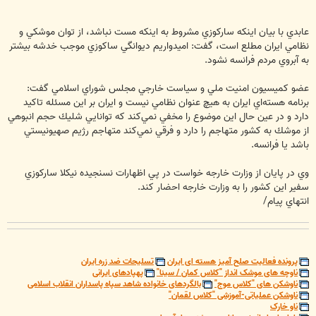
عابدي با بيان اينكه ساركوزي مشروط به اينكه مست نباشد، از توان موشكي و
نظامي ايران مطلع‌ است، گفت: اميدواريم ديوانگي ساکوزي موجب خدشه بيشتر
به آبروي مردم فرانسه نشود.
عضو كميسيون امنيت ملي و سياست خارجي مجلس شوراي اسلامي گفت:
برنامه هسته‌اي ايران به هيچ عنوان نظامي نيست و ايران بر اين مسئله تاكيد
دارد و در عين حال اين موضوع را مخفي نمي‌كند كه توانايي شليك حجم انبوهي
از موشك به كشور متهاجم را دارد و فرقي نمي‌كند متهاجم رژيم صهيونيستي
باشد يا فرانسه.
وي در پايان از وزارت خارجه خواست در پي اظهارات نسنجيده نيكلا ساركوزي
سفير اين كشور را به وزارت خارجه احضار كند.
انتهاي پيام/
پرونده فعالیت صلح آمیز هسته ای ایران
تسلیحات ضد زره ایران
ناوچه های موشک انداز "کلاس کمان / سینا"
پهپادهای ایرانی
ناوشکن های "کلاس موج"
بالگردهای خانواده شاهد سپاه پاسداران انقلاب اسلامی
ناوشکن عملیاتی-آموزشی "کلاس لقمان"
ناو خارک