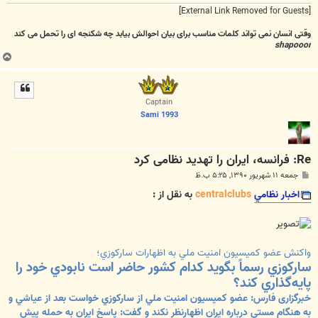
[External Link Removed for Guests]
وقتی انسان نمی تواند کلمات مناسب برای بیان احوالش بیابد چه شکنجه ای را تحمل می کند
shapooor
ب
ا
ل
ا
Captain
Sami 1993
Re: فرانسه، ایران را تهدید نظامی کرد
پ
جمعه ۱۱ شهریور ۱۳۹۰, ۵:۲۵ ب.ظ
س
ت
اخبار نظامي
centralclubs
به نقل از :
واكنش عضو كميسيون امنيت ملي به اظهارات ساركوزي؛
ساركوزي رسماً بگويد كدام كشور حاضر است نابودي خود را
پايه‌گذاري كند؟
خبرگزاری فارس: عضو كميسيون امنيت ملي از ساركوزي خواست بعد از عياشي و
به هنگام مستي درباره ايران اظهارنظر نكند و گفت: پاسخ ايران به حمله پيش