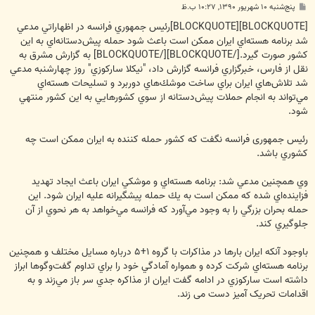
پ
پنج‌شنبه ۱۰ شهریور ۱۳۹۰, ۱۰:۲۷ ب.ظ
س
ت
[BLOCKQUOTE][BLOCKQUOTE]رئيس جمهوري فرانسه در اظهاراتي مدعي
شد برنامه هسته‌اي ايران ممكن است باعث شود حمله پيش‌دستانه‌اي به اين
كشور صورت گيرد.[/BLOCKQUOTE][/BLOCKQUOTE] به گزارش مشرق به
نقل از فارس، خبرگزاري فرانسه گزارش داد، "نيكلا ساركوزي" روز چهارشنبه مدعي
شد تلاش‌هاي ايران براي ساخت موشك‌هاي دوربرد و تسليحات هسته‌اي
مي‌تواند به انجام حملات پيش‌دستانه از سوي كشورهايي به اين كشور منتهي
شود.
رئیس جمهوری فرانسه نگفت که كشور حمله كننده به ايران ممكن است چه
كشوري باشد.
وي همچنين مدعي شد: برنامه‌ هسته‌اي و موشكي ايران باعث ايجاد تهديد
فزاينده‌اي شده كه ممكن است به يك حمله پيشگيرانه عليه ايران شود. اين
حمله بحران بزرگي را به وجود مي‌آورد كه فرانسه مي‌خواهد به هر نحوي از آن
جلوگيري كند.
باوجود آنكه ايران بارها در مذاكرات با گروه ۱+۵ درباره مسايل مختلف و همچنين
برنامه هسته‌اي شركت كرده و همواره آمادگي خود را براي تداوم گفت‌وگوها ابراز
داشته است ساركوزي در ادامه گفت ايران از مذاكره جدي سر باز مي‌زند و به
اقدامات تحریک آمیز دست می زند.