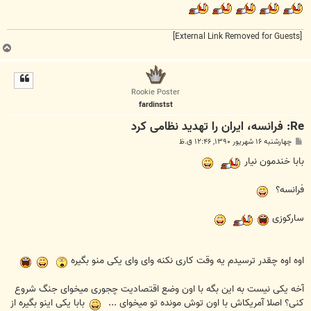
[External Link Removed for Guests]
ب
ا
ل
ا
Rookie Poster
fardinstst
Re: فرانسه، ایران را تهدید نظامی کرد
پ
چهارشنبه ۱۶ شهریور ۱۳۹۰, ۱۲:۴۶ ق.ظ
س
ت
بابا خندمون نیار
فرانسه؟
سارکوزی
اوه اوه چقدر ترسیدم یه وقت کاری نکنه وای وای یکی منو بگیره
آخه یکی نیست به این بگه با اون وضع اقتصادیت چجوری میخوای جنگ شروع
کنی؟ اصلا آمریکاش با اون توش مونده تو میخوای ...
بابا یکی اینو بگیره از