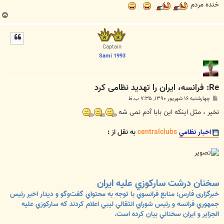
خنده مردم
ب
ا
ل
ا
Captain
Sami 1993
Re: فرانسه، ایران را تهدید نظامی کرد
پ
چهارشنبه ۱۶ شهریور ۱۳۹۰, ۷:۳۵ ب.ظ
س
ت
نخیر ، مثل اینکه این بابا آدم نمی شه
اخبار نظامي
centralclubs
به نقل از :
سخنان درشت ساركوزي عليه ايران
خبرگزاری فارس: منابع فرانسوي با توجه به محتواي گفت‌وگو و ديدار اخير رئيس
جمهوري فرانسه و رئيس شوراي انتقالي ليبي اعلام كردند كه ساركوزي عليه
الجزاير و ايران سخناني بيان كرده است.