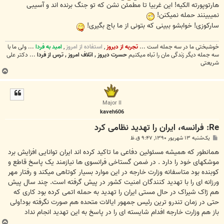
هارتوپورته الکیه! این غربیا تا مطمئن نشن که تو جنگ برنده اند و آسیبی
نمیبینند حمله نمیکنن!
سارکوزی! خوابشو ببینی که بتونی از ما باج بگیری!
خوشبختی ما در سه جمله است ...
تجربه از دیروز
,
استفاده از امروز
,
امید به فردا
... ولی ما با
سه جمله دیگر زندگی مان را تباه میکنیم
حسرت دیروز , اتلاف امروز , ترس از فردا
... دکتر علی
شریعتی
ب
ا
ل
ا
Major II
kaveh606
Re: فرانسه، ایران را تهدید نظامی کرد
پ
یک‌شنبه ۱۳ شهریور ۱۳۹۰, ۹:۴۷ ق.ظ
س
ت
همانطور که همیشه مسئولین دفاعی ما تاکید کرده اند ایران توانایی افزایش برد
موشکهای خود را دارد . در ضمن گستاخی فرانسوی ها نیازمند یک پاسخ قاطع و
کوبنده بود متاسفانه وزارت خارجه در این موارد بسیار کوتاهی میکند و رفتار مهر
ورزانه ای را با تهدید کنندگان امنیت کشور در پیش گرفته است. چند سال پیش
هم ژاک شیراک در حال مستی ایران را تهدید به حمله اتمی کرده بود کاری که
حتی در زمان تندرو ترین رئیس جمهور ایالات متحده هم صورت نگرفته بود!ولی
باز هم وزارت خارجه افدام شایسته ای را در پاسخ به این تهدید انجام نداد
ب