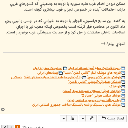
ممكن نبودن اقدام غرب عليه سوريه با توجه به وضعيتي كه كشورهاي غربي
دارند، احتمالات آينده در خصوص الجزاير قوت بيشتري گرفته است.
به گفته اين منابع فرانسوي، الجزاير با توجه به تغيراتي كه در تونس و لييي روي
داد اكنون در محاصره قرار گرفته است بخصوص اينكه مغرب نيز با اجراي
اصلاحات داخلي مشكلات را حل كرد و از حمايت هميشگي غرب برخوردار است.
انتهاي پيام/.++
پرونده فعالیت صلح آمیز هسته ای ایران
تسلیحات ضد زره ایران
ناوچه های موشک انداز "کلاس کمان / سینا"
پهپادهای ایرانی
ناوشکن های "کلاس موج"
بالگردهای خانواده شاهد سپاه پاسداران انقلاب اسلامی
ناوشکن عملیاتی-آموزشی "کلاس لقمان"
ناو خارک
رادارهای ایرانی؛ سربازان همیشه بیدار آسمان
موشك پدافند هوايي "صياد 2"
توان پدافند هوایی جمهوری اسلامی ایران
موشک های بالستیک و شبه بالستیک ساخت جمهوری اسلامی ایران
ب
ا
ارسال پست
ل
ا
1
تعداد پست ها:13
2
بعدی