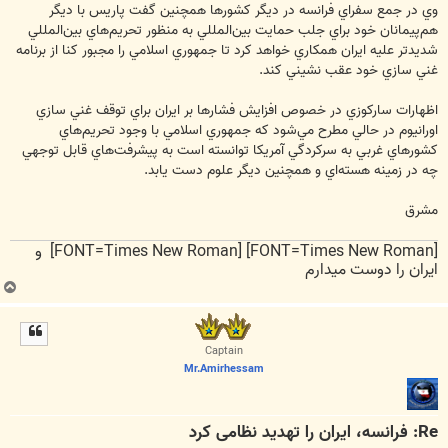
وي در جمع سفراي فرانسه در ديگر كشورها همچنين گفت پاريس با ديگر
هم‌پيمانان خود براي جلب حمايت بين‌المللي به منظور تحريم‌هاي بين‌المللي
شديدتر عليه ايران همكاري خواهد كرد تا جمهوري اسلامي را مجبور كنا از برنامه
غني سازي خود عقب نشيني كند.
اظهارات ساركوزي در خصوص افزايش فشارها بر ايران براي توقف غني سازي
اورانيوم در حالي مطرح مي‌شود كه جمهوري اسلامي با وجود تحريم‌هاي
كشورهاي غربي به سركردگي آمريكا توانسته است به پيشرفت‌هاي قابل توجهي
چه در زمينه هسته‌اي و همچنين ديگر علوم دست يابد.
مشرق
[FONT=Times New Roman] [FONT=Times New Roman] و
ایران را دوست میدارم
ب
ا
ل
ا
Captain
Mr.Amirhessam
Re: فرانسه، ایران را تهدید نظامی کرد