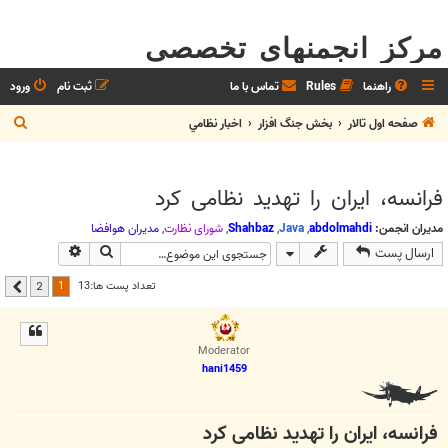
مرکز انجمنهای تخصصی
راهنما
Rules
تماس با ما
ثبت نام
ورود
ج
صفحه اول تالار
بخش جنگ افزار
اخبار نظامي
س
ت
فرانسه، ایران را تهدید نظامی کرد
ج
و
مدیران انجمن:
abdolmahdi
,
Java
,
Shahbaz
,
شوراي نظارت
,
مديران هوافضا
جستجو
جستجوی پیشر
ارسال پست
1
تعداد پست ها:13
2
بعدی
Moderator
hani1459
فرانسه، ایران را تهدید نظامی کرد