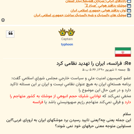
رادارهای ایرانی؛ سربازان همیشه بیدار آسمان
موشك پدافند هوايي "صياد 2"
توان پدافند هوایی جمهوری اسلامی ایران
موشک های بالستیک و شبه بالستیک ساخت جمهوری اسلامی ایران
ب
ا
ل
ا
Captain
typhoon
Re: فرانسه، ایران را تهدید نظامی کرد
پ
جمعه ۱۱ شهریور ۱۳۹۰, ۵:۴۶ ب.ظ
س
ت
عضو كميسيون امنيت ملي و سياست خارجي مجلس شوراي اسلامي گفت:
برنامه هسته‌اي ايران به هيچ عنوان نظامي نيست و ايران بر اين مسئله تاكيد
دارد و در عين حال اين موضوع را
مخفي نمي‌كند كه
توانايي شليك حجم انبوهي از موشك به كشور متهاجم را
دارد
و فرقي نمي‌كند متهاجم رژيم صهيونيستي باشد يا
فرانسه
سلام
این جمله یعنی چه؟یعنی تایید رسیدن برد موشکهای ایران به اروپای غربی؟این
مسئولین متوجه معنی حرفهای خود نمی شوند؟