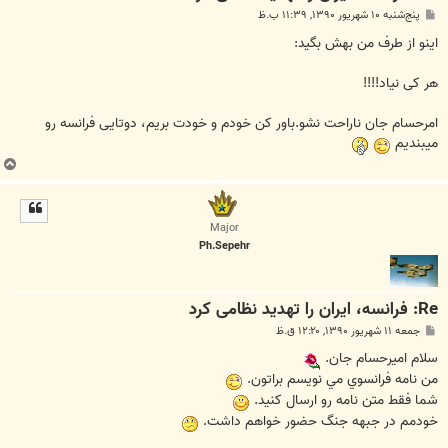
پ
پنج‌شنبه ۱۰ شهریور ۱۳۹۰, ۱۱:۳۹ ب.ظ
س
ت
اینو از طرف من بهش بگید:
هر کی نیاد!!!!
امرحسام جان ناراحت نشو.باور کن خودم و خودت بریم، دوتایی فرانسه رو
میبندیم
ب
ا
ل
ا
Major
Ph.Sepehr
Re: فرانسه، ایران را تهدید نظامی کرد
پ
جمعه ۱۱ شهریور ۱۳۹۰, ۱۲:۲۰ ق.ظ
س
ت
سلام اميرحسام جان.
من نامه فرانسوي مي نويسم براتون.
شما فقط متن نامه رو ارسال كنيد.
خودمم در جبهه جنگ حضور خواهم داشت.