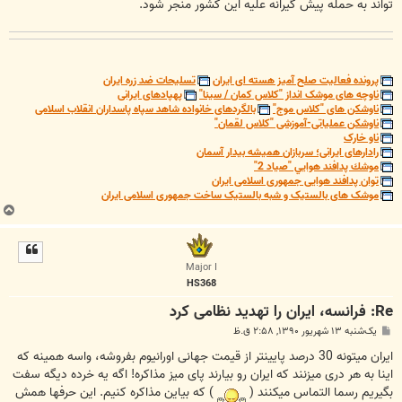
تواند به حمله پیش گیرانه علیه این کشور منجر شود.
پرونده فعالیت صلح آمیز هسته ای ایران
تسلیحات ضد زره ایران
ناوچه های موشک انداز "کلاس کمان / سینا"
پهپادهای ایرانی
ناوشکن های "کلاس موج"
بالگردهای خانواده شاهد سپاه پاسداران انقلاب اسلامی
ناوشکن عملیاتی-آموزشی "کلاس لقمان"
ناو خارک
رادارهای ایرانی؛ سربازان همیشه بیدار آسمان
موشك پدافند هوايي "صياد 2"
توان پدافند هوایی جمهوری اسلامی ایران
موشک های بالستیک و شبه بالستیک ساخت جمهوری اسلامی ایران
ب
ا
ل
ا
Major I
HS368
Re: فرانسه، ایران را تهدید نظامی کرد
پ
یک‌شنبه ۱۳ شهریور ۱۳۹۰, ۲:۵۸ ق.ظ
س
ت
ایران میتونه 30 درصد پایینتر از قیمت جهانی اورانیوم بفروشه، واسه همینه که
اینا به هر دری میزنند که ایران رو بیارند پای میز مذاکره! اگه یه خرده دیگه سفت
بگیریم رسما التماس میکنند (
) که بیاین مذاکره کنیم. این حرفها همش