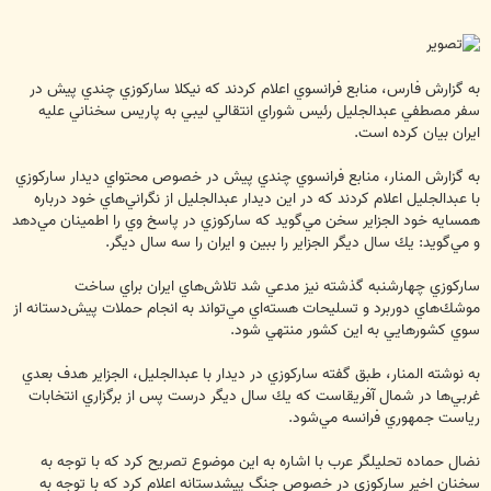
به گزارش فارس، منابع فرانسوي اعلام كردند كه نيكلا ساركوزي چندي پيش در
سفر مصطفي عبدالجليل رئيس شوراي انتقالي ليبي به پاريس سخناني عليه
ايران بيان كرده است.
به گزارش المنار، منابع فرانسوي چندي پيش در خصوص محتواي ديدار ساركوزي
با عبدالجليل اعلام كردند كه در اين ديدار عبدالجليل از نگراني‌هاي خود درباره
همسايه خود الجزاير سخن مي‌گويد كه ساركوزي در پاسخ وي را اطمينان مي‌دهد
و مي‌گويد: يك سال ديگر الجزاير را ببين و ايران را سه سال ديگر.
ساركوزي چهارشنبه گذشته نيز مدعي شد تلاش‌هاي ايران براي ساخت
موشك‌هاي دوربرد و تسليحات هسته‌اي مي‌تواند به انجام حملات پيش‌دستانه از
سوي كشورهايي به اين كشور منتهي شود.
به نوشته المنار، طبق گفته ساركوزي در ديدار با عبدالجليل، الجزاير هدف بعدي
غربي‌ها در شمال آفريقاست كه يك سال ديگر درست پس از برگزاري انتخابات
رياست جمهوري فرانسه مي‌شود.
نضال حماده تحليلگر عرب با اشاره به اين موضوع تصريح كرد كه با توجه به
سخنان اخير ساركوزي در خصوص جنگ پيشدستانه اعلام كرد كه با توجه به