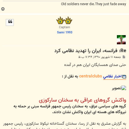
Old soldiers never die.They just fade away
ب
ا
ل
ا
Captain
Sami 1993
Re: فرانسه، ایران را تهدید نظامی کرد
پ
جمعه ۱۱ شهریور ۱۳۹۰, ۷:۳۴ ب.ظ
س
ت
حتی صدای همسایگان ایران هم در آمده
اخبار نظامي
centralclubs
به نقل از :
واکنش گروهای عراقی به سخنان سارکوزی
گروه های سیاسی عراق، به سخنان رئیس جمهور فرانسه مبنی بر حمله به
نیروگاه های هسته ای ایران واکنش نشان دادند.
به گزارش مشرق به نقل از رسا، سخنان گستاخانه نیکولا سارکوزی، رئیس جمهور