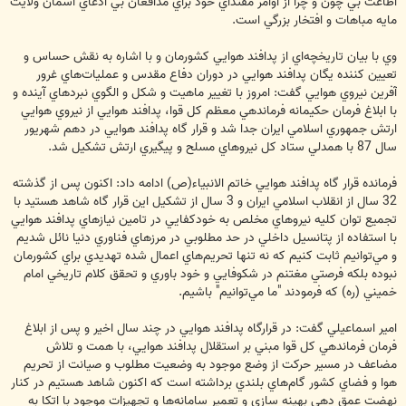
اطاعت بي چون و چرا از اوامر مقتداي خود براي مدافعان بي ادعاي آسمان ولايت
مايه مباهات و افتخار بزرگي است.
وي با بيان تاريخچه‌اي از پدافند هوايي كشورمان و با اشاره به نقش حساس و
تعيين كننده يگان پدافند هوايي در دوران دفاع مقدس و عمليات‌هاي غرور
آفرين نيروي هوايي گفت: امروز با تغيير ماهيت و شكل و الگوي نبردهاي آينده و
با ابلاغ فرمان حكيمانه فرماندهي معظم كل قوا، پدافند هوايي از نيروي هوايي
ارتش جمهوري اسلامي ايران جدا شد و قرار گاه پدافند هوايي در دهم شهريور
سال 87 با همدلي ستاد كل نيروهاي مسلح و پيگيري ارتش تشكيل شد.
فرمانده قرار گاه پدافند هوايي خاتم الانبياء(ص) ادامه داد: اكنون پس از گذشته
32 سال از انقلاب اسلامي ايران و 3 سال از تشكيل اين قرار گاه شاهد هستيد با
تجميع توان كليه نيروهاي مخلص به خودكفايي در تامين نيازهاي پدافند هوايي
با استفاده از پتانسيل داخلي در حد مطلوبي در مرزهاي فناوري دنيا نائل شديم
و مي‌توانيم ثابت كنيم كه نه تنها تحريم‌هاي اعمال شده تهديدي براي كشورمان
نبوده بلكه فرصتي مغتنم در شكوفايي و خود باوري و تحقق كلام تاريخي امام
خميني (ره) كه فرمودند "ما مي‌توانيم" باشيم.
امير اسماعيلي گفت: در قرارگاه پدافند هوايي در چند سال اخير و پس از ابلاغ
فرمان فرماندهي كل قوا مبني بر استقلال پدافند هوايي، با همت و تلاش
مضاعف در مسير حركت از وضع موجود به وضعيت مطلوب و صيانت از تحريم
هوا و فضاي كشور گام‌هاي بلندي برداشته است كه اكنون شاهد هستيم در كنار
نهضت عمق دهي بهينه سازي و تعمير سامانه‌ها و تجهيزات موجود با اتكا به