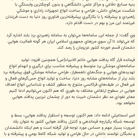
بنيه صنايع دفاعي و مراكز علمي دانشگاهي و بدون كوچكترين وابستگي با
شكست مرزهاي دانش، طراحي و ساخت انواع تجهيزات راداري و موشكي
راهبردي و پيشرفته را با بكارگيري پيشرفته‌ترين فناوري روز دنيا به دست فرزندان
غيرتمند اين مرز و بوم در دست اقدام دارد.
وي گفت: از جمله اين سامانه‌ها مي‌توان به سامانه راهبردي برد بلند اشاره كرد
كه مي‌تواند تا آن سوي مرزهاي جمهوري اسلامي ايران هر گونه فعاليت هوايي
دشمنان قسم خورده كشور عزيزمان را رصد كند.
فرمانده قرار گاه پدافند هوايي خاتم الانبياء(ص) همچنين افزود: توليد
سامانه‌هاي موشكي برد متوسط و پيشرفته مناسب براي درگيري و انهدام انواع
تهديدهاي هوايي و جنگ‌هاي ناهمطراز، طراحي سامانه موشكي فوق پيشرفته برد
بلند برتر از سامانه‌هاي مشابه روز دنيا، ساخت و توليد انواع حس‌گرهاي فعال و
غير فعال در طيف‌هاي فركانسي متنوع به منظور كشف و شناسايي انواع اهداف
هوايي در سطوح ارتفاعي مختلف به طوري كه هم اكنون مي‌توانيم ادعا كنيم
معابر نفوذي مد نظر دشمنان خبيث به دور از چشمان تيزبين پدافند هوايي
نخواهد بود.
امير اسماعيلي ادامه داد: هم اكنون توسعه و استقرار پدافند هوايي، بسط و
توسعه شبكه يكپارچه فرماندهي و كنترل پدافند هوايي كشور به عنوان يك
ضرورت بسيار مهم و حساس مورد توجه قرار گرفته است و هم اينك دانشمندان
و نخبگان توانمند داخلي در حال طراحي و توليد شبكه كاملا بومي و پيشرفته و با