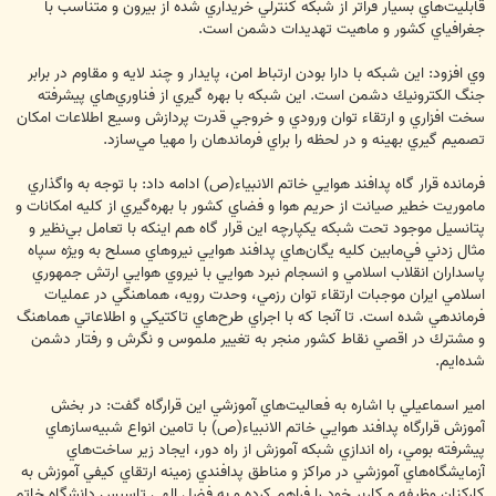
قابليت‌هاي بسيار فراتر از شبكه كنترلي خريداري شده از بيرون و متناسب با
جغرافياي كشور و ماهيت تهديدات دشمن است.
وي افزود: اين شبكه با دارا بودن ارتباط امن، پايدار و چند لايه و مقاوم در برابر
جنگ الكترونيك دشمن است. اين شبكه با بهره گيري از فناوري‌هاي پيشرفته
سخت افزاري و ارتقاء توان ورودي و خروجي قدرت پردازش وسيع اطلاعات امكان
تصميم گيري بهينه و در لحظه را براي فرماندهان را مهيا مي‌سازد.
فرمانده قرار گاه پدافند هوايي خاتم الانبياء(ص) ادامه داد: با توجه به واگذاري
ماموريت خطير صيانت از حريم هوا و فضاي كشور با بهره‌گيري از كليه امكانات و
پتانسيل موجود تحت شبكه يكپارچه اين قرار گاه هم اينكه با تعامل بي‌نظير و
مثال زدني في‌مابين كليه يگان‌هاي پدافند هوايي نيروهاي مسلح به ويژه سپاه
پاسداران انقلاب اسلامي و انسجام نبرد هوايي با نيروي هوايي ارتش جمهوري
اسلامي ايران موجبات ارتقاء توان رزمي، وحدت رويه، هماهنگي در عمليات
فرماندهي شده است. تا آنجا كه با اجراي طرح‌هاي تاكتيكي و اطلاعاتي هماهنگ
و مشترك در اقصي نقاط كشور منجر به تغيير ملموس و نگرش و رفتار دشمن
شده‌ايم.
امير اسماعيلي با اشاره به فعاليت‌هاي آموزشي اين قرارگاه گفت: در بخش
آموزش قرارگاه پدافند هوايي خاتم الانبياء(ص) با تامين انواع شبيه‌ساز‌هاي
پيشرفته بومي، راه اندازي شبكه آموزش از راه دور، ايجاد زير ساخت‌هاي
آزمايشگاه‌هاي آموزشي در مراكز و مناطق پدافندي زمينه ارتقاي كيفي آموزش به
كاركنان وظيفه و كاربر خود را فراهم كرده و به فضل الهي تاسيس دانشگاه خاتم