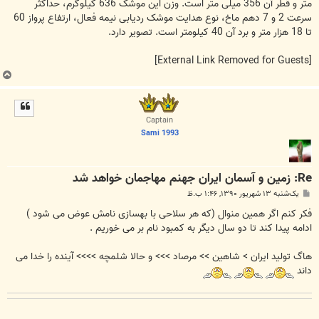
متر و قطر آن 356 میلی متر است. وزن این موشک 636 کیلوگرم، حداکثر
سرعت 2 و 7 دهم ماخ، نوع هدایت موشک ردیابی نیمه فعال، ارتفاع پرواز 60
تا 18 هزار متر و برد آن 40 کیلومتر است. تصویر دارد.
[External Link Removed for Guests]
ب
ا
ل
ا
Captain
Sami 1993
Re: زمين و آسمان ايران جهنم مهاجمان خواهد شد
پ
یک‌شنبه ۱۳ شهریور ۱۳۹۰, ۱:۴۶ ب.ظ
س
ت
فکر کنم اگر همین منوال (که هر سلاحی با بهسازی نامش عوض می شود )
ادامه پیدا کند تا دو سال دیگر به کمبود نام بر می خوریم .
هاگ تولید ایران > شاهین >> مرصاد >>> و حالا شلمچه >>>> آینده را خدا می
داند