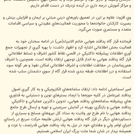
و مراكز آموزش درجه داري در آينده نزديك در دست اقدام داريم.
وي افزود: علاوه بر اين در تعميق باورهاي ديني مبتني بر ايمان و افزايش بينش و
بصيرت كاركنان خانواده‌ها با محوريت فعاليت‌‌هاي عقيدتي و سياسي اقدامات
متعدد و مستمري صورت مي‌گيرد.
فرمانده قرار گاه پدافند هوايي خاتم الانبياء(ص) در ادامه سخنان خود به
فعاليت‌ بخش اطلاعاتي اشاره كرد و اظهار داشت: با بهره گيري از تجهيزات جمع
آوري اطلاعات پيشرفته تاكتيكي در اقصي نقاط كشور اشراف و تسلط اطلاعاتي
قرار گاه پدافند هوايي به انداز قابل توجهي ارتقاء يافته است. همچنين با اشراف
هم‌رزمانمان در حفاظت اطلاعات و اشراف اطلاعاتي امكان نفوذ و هر گونه سوء
استفاده و درز اطلاعات طبقه بندي شده قرار گاه از سوي دشمنان سلب شده
است.
امير اسماعيلي ادامه داد: ارتقاء سامانه‌هاي الكترونيكي و به كار گيري اصول
پدافند غيرعامل در كليه حوزه‌ها با ايجاد بسترهاي نوين و دستيابي به فناوري
هاي پيشرفته سامانه‌هاي پدافند هوايي، تدوين دكترين عملياتي و تاكتيكي
پدافند هوايي و بازنگري بهينه در آمايش سرزميني و تهيه و ارسال طرح جامع
پدافند هوايي با نام طرح نور ولايت به ستاد كل نيروهاي مسلح و بسياري از
دستاوردهاي ديگر در قرار گاه پدافند هوايي ارتش طليعه حركت سريع در راستاي
اجراي اوامر ولي و مقتداي خود در نيل به يك پدافند هوايي قدرتمند، با عزت و
هميشه بيدار در شان شما ملت بزرگ ايران اسلامي هستيم.