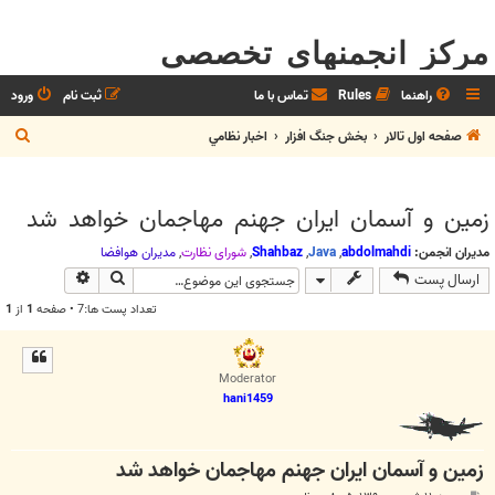
مرکز انجمنهای تخصصی
راهنما
Rules
تماس با ما
ثبت نام
ورود
ج
صفحه اول تالار
بخش جنگ افزار
اخبار نظامي
س
ت
زمين و آسمان ايران جهنم مهاجمان خواهد شد
ج
و
مدیران انجمن:
abdolmahdi
,
Java
,
Shahbaz
,
شوراي نظارت
,
مديران هوافضا
جستجو
جستجوی پیش
ارسال پست
تعداد پست ها:7 • صفحه
1
از
1
Moderator
hani1459
زمين و آسمان ايران جهنم مهاجمان خواهد شد