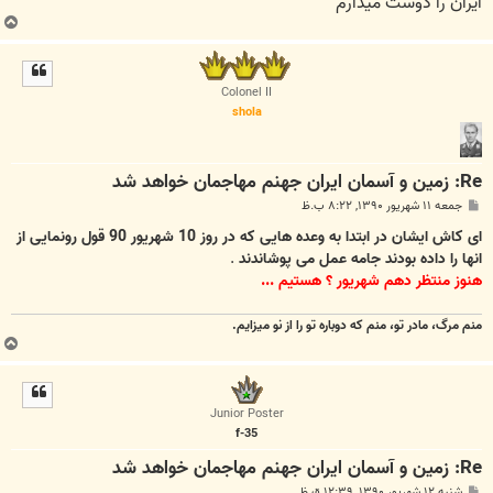
ایران را دوست میدارم
ب
ا
ل
ا
Colonel II
shola
Re: زمين و آسمان ايران جهنم مهاجمان خواهد شد
پ
جمعه ۱۱ شهریور ۱۳۹۰, ۸:۲۲ ب.ظ
س
ت
ای کاش ایشان در ابتدا به وعده هایی که در روز 10 شهریور 90 قول رونمایی از
انها را داده بودند جامه عمل می پوشاندند
.
هنوز منتظر دهم شهریور ؟ هستیم ...
منم مرگ، مادر تو، منم که دوباره تو را از نو میزایم.
ب
ا
ل
ا
Junior Poster
f-35
Re: زمين و آسمان ايران جهنم مهاجمان خواهد شد
پ
شنبه ۱۲ شهریور ۱۳۹۰, ۱۲:۳۹ ق.ظ