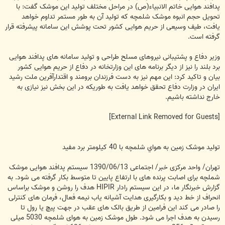
پدافند هوایی خاتم الانبیاء(ص) در مراحل مختلف تولید این موشک گفت: با
تحویل حجم انبوه موشک شلمچه که تولید آن به طور مستمر تداوم خواهد
یافت، طیف وسیعی از حریم هوایی کشور تحت پوشش این سامانه پیشرفته قرار
گرفته است.
وزیر دفاع و پشتیبانی نیروهای مسلح طراحی و تولید سامانه های پدافند هوایی
برد بلند را نیز از دیگر برنامه های این وزارتخانه در دفاع از حریم هوایی کشور
بیان و تاکید کرد: این مهم نیز به دست فرزندان برومند و اقتدارآفرین ملت رشید
ایران در وزارت دفاع تحقق خواهد یافت به طوریکه در این بخش نیز نیازی به
خارج نداشته باشیم.
[External Link Removed for Guests]
توليد موشک زمين به هواي شلمچه با 40 کيلومتر برد مفيد
تهران/ واحد مرکزی خبر/ اجتماعی 1390/06/13 سیستم پدافند هوایی موشک
شملچه برای اصابت پرنده های با ارتفاع پایین تا متوسط بکار گرفته می شود. به
گزارش خبرنگار ما، در این سیستم رادار HIPIR هدف را روشن و موشک براساس
انحراف از خط دید و بکارگیری هدایت آشیانه یاب نیمه فعال، فرمان های کنترلی
را صادر می کند این فرامین از طریق بالک های عقب در جهت پیچ یا رول تا
رسیدن به هدف اجرا می شود. طول موشک زمین به هوای شلمچه 5030 میلی