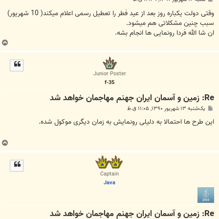
س
ت
وقتی دولت یکباره روز بعد از عید فطر را تعطیل رسمی اعلام میکند( 10 شهریور)
سبب چنین مشکلاتی هم میشود.
ان شا الله فردا رونمایی ها انجام بشه.
ب
ا
ل
ا
Junior Poster
f-35
Re: زمين و آسمان ايران جهنم مهاجمان خواهد شد
پ
یک‌شنبه ۱۳ شهریور ۱۳۹۰, ۱۱:۰۵ ق.ظ
س
ت
این طرح ها احتمالا به دلیلی رونمایش به زمان دیگری موکول شده.
ب
ا
ل
ا
Captain
Java
Re: زمين و آسمان ايران جهنم مهاجمان خواهد شد