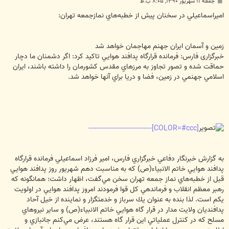
پ
جمعه ۱۱ شهریور ۱۳۹۰, ۸:۰۵ ب.ظ
س
ت
اميراسماعيلي در سخنان پيش از خطبه‌هاي نمازجمعه تهران:
زمين و آسمان ايران جهنم مهاجمان خواهد شد
خبرگزاری فارس: فرمانده قرارگاه پدافند هوايي تاكيد كرد: اگر دشمنان ما دچار
حماقت شده و تصور تجاوز به مرزهاي مقدس كشورمان را داشته باشند، ايران
اسلامي جهنمي در زمين، فضا و دريا براي آنها خواهد شد.
[COLOR=#ccc]-------------------------------
به گزارش خبرنگار دفاعي خبرگزاري فارس، امير فرزاد اسماعيلي فرمانده قرارگاه
پدافند هوايي خاتم الانبياء(ص) كه به مناسبت دهم شهريور روز پدافند هوايي
قبل از خطبه‌هاي نماز جمعه تهران سخن مي‌گفت، اظهار داشت: همانگونه كه
رهبر معظم انقلاب و فرماندهي كل قوا فرمودند امروز پدافند هوايي در اولويت
يكم است. لذا بنده به عنوان يك سرباز و خدمتگزار و نماينده از خيل آحاد
پدافنديان ولايت مدار در قرار گاه هوايي خاتم الانبياء(ص) و ساير نيروهاي
مسلح كه در كنترل عملياتي اين قرار گاه هستند، عرض مي‌كنم جانبازي و