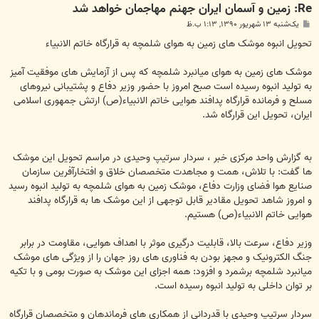
Re: زمين و آسمان ايران جهنم مهاجمان خواهد شد
پ
یک‌شنبه ۱۳ شهریور ۱۳۹۰, ۱:۱۳ ب.ظ
س
ت
تحویل انبوه موشک های زمین به هوای شلمچه به قرارگاه خاتم الانبیاء
موشک های زمین به هوای میانبرد شلمچه که پس از آزمایش های موفقیت آمیز
به تولید انبوه رسیده است صبح امروز با حضور وزیر دفاع و پشتیبانی نیروهای
مسلح و فرمانده قرارگاه پدافند هوایی خاتم الانبیاء(ص) ارتش جمهوری اسلامی
ایران، تحویل این قرارگاه شد.
به گزارش واحد مرکزی خبر ، سردار سرتیپ وحیدی در مراسم تحویل این موشک
ها گفت: با تلاش، همت و مجاهدت متخصصان خلاق و افتخارآفرین سازمان
صنایع هوا فضای وزارت دفاع، موشک زمین به هوای شلمچه به تولید انبوه رسید
و امروز شاهد تحویل مقادیر قابل توجهی از این موشک ها به قرارگاه پدافند
هوایی خاتم الانبیاء(ص) هستیم.
وزیر دفاع، سرعت بالا، قابلیت درگیری موثر با اهداف هوایی، مقاومت در برابر
جنگ الکترونیک و مجهز بودن به فناوری های روز جهان را از ویژگی های موشک
میانبرد شلمچه برشمرد و افزود: همه اجزای این موشک به صورت بومی و با تکیه
بر توان داخلی به تولید انبوه رسیده است.
سردار سرتیپ وحیدی با قدردانی از همکاری های فرماندهان و متخصصان قرارگاه