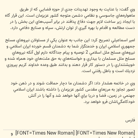
وي گفت: با عنايت به وجود تهديدات جدي از حوزه فضايي كه از طريق
ماهواره‌هاي جاسوسي و نظامي دشمن متوجه كشور عزيزمان است. اين قرار گاه
با ايجاد زير ساخت لازم جهت دفاع پدافند در برابر آسيب‌هاي اين بخش را در
دست مطالعه و اقدام با بهره گيري از توان ارتش، سپاه و صنايع دفاعي دارد.
امير اسماعيلي تصريح كرد: اين جانب به عنوان يكي از مسئولان نيروهاي مسلح
جمهوري اسلامي ايران و خدمتگزار شما به دشمنان قسم خورده ايران اسلامي و
نيروهاي مسلح ملل اسلامي 2 توصيه و پيام جداگانه دارم اول آنكه نيروهاي
مسلح ملل مسلمان با بيداري و خواسته‌هاي به حق ملت‌هاي خود همراه شده و
خويشتنداري را در دستور كار قرار دهند و بدانند طبق وعده خداوند كريم پيروزي
نزديك است و باطل رفتني است.
وي در خاتمه هشدار داد: اگر دشمنان ما دچار حماقت شوند و در ذهن خود
تصور تجاوز به مرزهاي مقدس كشور عزيزمان را داشته باشند ايران اسلامي
جهنمي در زمين، فضا و دريا براي آنها خواهد شد و آنها را در آتش
خودكامگي‌اشان فرو خواهد برد.
فارس
[FONT=Times New Roman] [FONT=Times New Roman] و