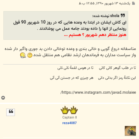
پ
یک‌شنبه ۱۳ شهریور ۱۳۹۰, ۱۲:۵۵ ب.ظ
س
ت
shola نوشته شده:
ای کاش ایشان در ابتدا به وعده هایی که در روز 10 شهریور 90 قول
رونمایی از انها را داده بودند جامه عمل می پوشاندند
.
هنوز منتظر دهم شهریور ؟ هستیم ...
متاسفانه دروغ گویی و خالی بندی و وعده توخالی دادن بد جوری واگیر دار شده
واز سیاست مداران به فرماندهان ارشد نظامی هم منتقل شده.
تا در طلب گوهر کانی کانی تا در هوس لقمهٔ نانی نانی
این نکتهٔ رمز اگر بدانی دانی هر چیزی که در جستن آنی آنی
https://www.instagram.com/javad.molaiee/
ب
ا
ل
ا
Captain II
reza4087