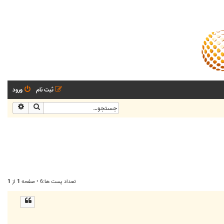
ثبت نام
ورود
جستجو
جستجو
تعداد پست ها:6 • صفحه
1
از
1