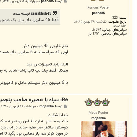
پ
توسط
pasha85
»
چهارشنبه ۱۶ فروردین ۱۳۹۱, ۹:۱۷ ق.ظ
س
Furious Poster
ت
pasha85
azarakhsh45 نوشته شده:
پست:
323
فقط 45 مبلیون دلار برای یک همچبن شبکه ای ؟؟؟؟ یک جای کار جور در نمیاد
تاریخ عضویت:
یک‌شنبه ۲۹ بهمن ۱۳۸۵,
۱:۵۰ ب.ظ
سپاس‌های ارسالی:
874 بار
سپاس‌های دریافتی:
1751 بار
نوع خارجی 45 میلیون دلار
اونی که سپاه ساخته 6 میلیون دلار هست
البته باید تجهیزات رو دید
ممکنه فقط چند لپ تاب باشه شاید یه چ
با 6 میلیون دلار سیستم عامل و کامپیوتر های مقاوم در برابر جنگ الکترونیک + شبکه ارتباطی امن میشه تهیه کرئ
Re: سپاه با «بصیر» صاحب پنجمین شبکه مدرن ارتباطی جهان شد
پ
توسط
mojtabba
»
چهارشنبه ۱۶ فروردین ۱۳۹۱, ۱:۲۸ ب.ظ
س
Mega Poster
ت
خدایا شکرت
mojtabba
بالاخره ما هم یه ارتباط امن رو تجربه میکن
دوستان منتظر خبر های جدید در این باره
در مورد کوثر هم باز مطلبی بود بگید تا 