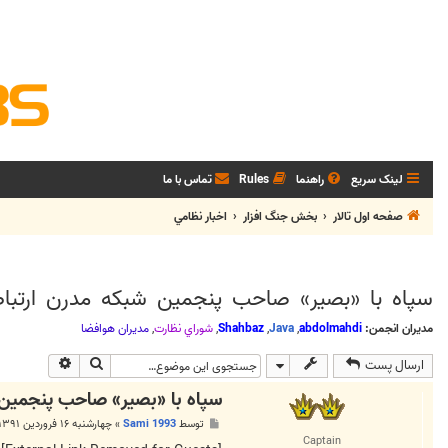
لینک سریع
راهنما
Rules
تماس با ما
صفحه اول تالار
بخش جنگ افزار
اخبار نظامي
سپاه با «بصیر» صاحب پنجمین شبکه مدرن ارتب
مدیران انجمن:
abdolmahdi
,
Java
,
Shahbaz
,
شوراي نظارت
,
مديران هوافضا
جستجو
جستجوی پی
ارسال پست
سپاه با «بصیر» صاحب پنجمین
پ
توسط
Sami 1993
»
چهارشنبه ۱۶ فروردین ۱۳۹۱, ۸:۱۸ ق.ظ
س
Captain