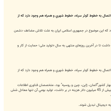
اتصال به خطوط كوثر سپاه، خطوط شهري و همراه هم وجود دارد كه از
شود که این موضوع در جمهوری اسلامی ایران به علت تلاش مضاعف دشمن
داشت تا در آخرین روزهای منتهی به سال «تولید ملی؛ حمایت از کار و
اتصال به خطوط كوثر سپاه، خطوط شهري و همراه هم وجود دارد كه از
ار كشور"آلمان، ژاپن، چين و روسيه" بود، متخصصان فناوری اطلاعات
سپاه توانستند ایران را به عنوان پنجمين كشور صاحب اين فناوري معرفی کنند و در حالی که خريد اين سامانه از خارج مبلغي بيش از 45 ميليون دلار هزينه در بر داشت، توليد بومي آن تنها معادل شش
به ديجيتال تبديل شوند.