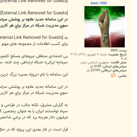
ت
[External Link Removed for Guests]
Sami 1993
[External Link Removed for Guests]
در این سامانه جديد علاوه بر پوشش سراس
سوي مديريت شبكه در مركز براي هر كاربر 
به
[External Link Removed for Guests]
برای کسب اطلاعات از مجموعه های مهم ن
پست:
3805
تاریخ عضویت:
شنبه ۷ شهریور ۱۳۸۸, ۳:۲۶
بی اعتمادی منطقی نیروهای مسلح کشورمان 
ق.ظ
سرمایه ایرانی» شبکه ارتباطی چند لایه، سر
محل اقامت:
جمهوری اسلامی ایران
سپاس‌های ارسالی:
4180 بار
سپاس‌های دریافتی:
22794 بار
این سامانه با نام «پروژه بصير» بزرگ تر
ت
تماس:
م
ا
س
در این سامانه جديد علاوه بر پوشش سراس
S
سوي مديريت شبكه در مركز براي هر كاربر 
a
m
i
به گزارش مشرق، نکته جالب در طراحی و س
1
9
9
ميليون دلار هزينه برد كه در برخي شاخص ه
3
قرار است در فاز بعدی این پروژه که در ح