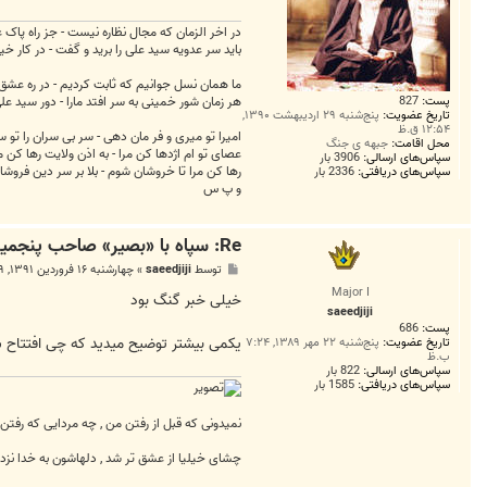
در اخر الزمان که مجال نظاره نیست - جز راه پاک 
باید سر عدویه سید علی را برید و گفت - در کار
ما همان نسل جوانیم که ثابت کردیم - در ره عشق جگر دار
پست:
827
هر زمان شور خمینی به سر افتد مارا - دور سید ع
تاریخ عضویت:
پنج‌شنبه ۲۹ اردیبهشت ۱۳۹۰,
۱۲:۵۴ ق.ظ
امیرا تو میری و فر مان دهی - سر بی سران را تو 
محل اقامت:
جبهه ی جنگ
عصای تو ام اژدها کن مرا - به اذن ولایت رها کن م
سپاس‌های ارسالی:
3906 بار
رها کن مرا تا خروشان شوم - بلا بر سر دین فروش
سپاس‌های دریافتی:
2336 بار
و پ س
Re: سپاه با «بصیر» صاحب پنجمین شبکه مدرن ارتباطی جهان شد
پ
توسط
saeedjiji
»
چهارشنبه ۱۶ فروردین ۱۳۹۱, ۱:۵۹ ب.ظ
س
Major I
ت
خیلی خبر گنگ بود
saeedjiji
پست:
686
یکمی بیشتر توضیح میدید که چی افتتاح 
تاریخ عضویت:
پنج‌شنبه ۲۲ مهر ۱۳۸۹, ۷:۲۴
ب.ظ
سپاس‌های ارسالی:
822 بار
سپاس‌های دریافتی:
1585 بار
نمیدونی که قبل از رفتن من , چه مردایی که رفتن
چشای خیلیا از عشق تر شد , دلهاشون به خدا نزد