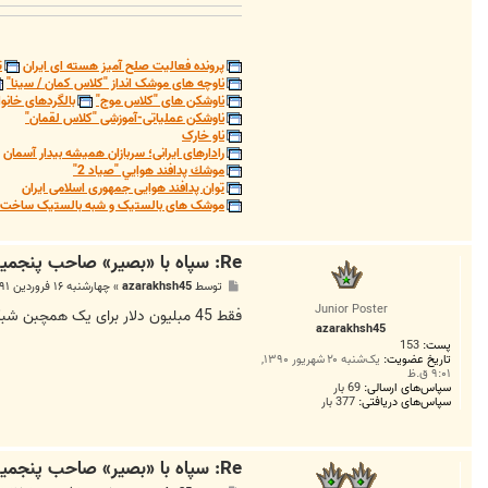
پرونده فعالیت صلح آمیز هسته ای ایران
ت
ناوچه های موشک انداز "کلاس کمان / سینا"
ناوشکن های "کلاس موج"
بالگردهای خانوا
ناوشکن عملیاتی-آموزشی "کلاس لقمان"
ناو خارک
رادارهای ایرانی؛ سربازان همیشه بیدار آسمان
موشك پدافند هوايي "صياد 2"
توان پدافند هوایی جمهوری اسلامی ایران
موشک های بالستیک و شبه بالستیک ساخت ج
Re: سپاه با «بصیر» صاحب پنجمین شبکه مدرن ارتباطی جهان شد
پ
توسط
azarakhsh45
»
چهارشنبه ۱۶ فروردین ۱۳۹۱, ۸:۲۶ ق.ظ
س
Junior Poster
ت
فقط 45 مبلیون دلار برای یک همچبن شبکه ای ؟؟؟؟ یک جای کار جور در نمیاد
azarakhsh45
پست:
153
تاریخ عضویت:
یک‌شنبه ۲۰ شهریور ۱۳۹۰,
۹:۰۱ ق.ظ
سپاس‌های ارسالی:
69 بار
سپاس‌های دریافتی:
377 بار
Re: سپاه با «بصیر» صاحب پنجمین شبکه مدرن ارتباطی جهان شد