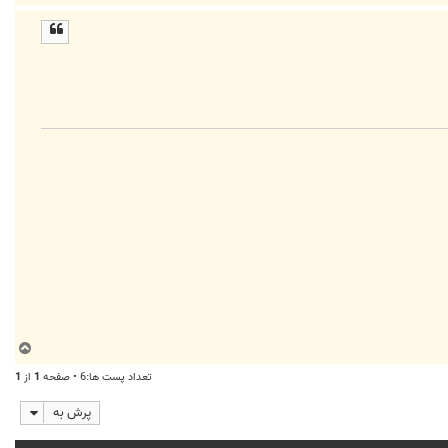
ا
ل
ا
ب
ا
تعداد پست ها:6 • صفحه
1
از
1
ل
ا
پرش به