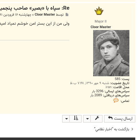
Re: سپاه با «بصیر» صاحب پنجمین شبکه مدرن ارتباطی جهان شد
پ
توسط
Cloor Master
»
چهارشنبه ۱۶ فروردین ۱۳۹۱, ۶:۳۷ ب.ظ
س
Major II
ت
ولی من از این بستر امن خوشم نمیاد امید
Cloor Master
پست:
585
تاریخ عضویت:
شنبه ۹ مهر ۱۳۹۰, ۷:۴۸ ب.ظ
محل اقامت:
iran
سپاس‌های ارسالی:
3296 بار
سپاس‌های دریافتی:
2089 بار
ت
تماس:
م
ا
س
C
ارسال پست
l
o
o
بازگشت به “اخبار نظامي”
r
M
a