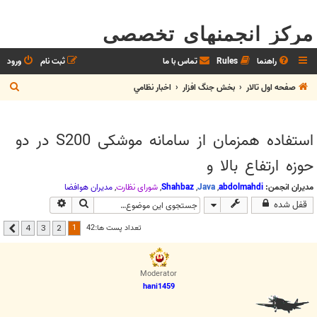
مرکز انجمنهای تخصصی
راهنما
Rules
تماس با ما
ثبت نام
ورود
ج
صفحه اول تالار
بخش جنگ افزار
اخبار نظامي
س
ت
استفاده همزمان از سامانه موشکی S200 در دو
ج
حوزه ارتفاع بالا و
و
مدیران انجمن:
abdolmahdi
,
Java
,
Shahbaz
,
شوراي نظارت
,
مديران هوافضا
جستجو
جستجوی پیشرفت
قفل شده
1
تعداد پست ها:42
4
3
2
بعدی
Moderator
hani1459