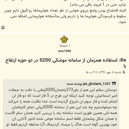
شاید حتی در 1 فروند باقی می ماند)
البته افتضاح بودن وضع نیروی هوایی از نظر تعداد هواپیماها رو قبول دارم چون
سقوط و فرسودگی هواپیما ها را داریم ولی متأسفانه هواپیمایی اضافه نمی
شود.
ب
ا
ل
ا
Major I
mm1990
Re: استفاده همزمان از سامانه موشکی S200 در دو حوزه ارتفاع
با
پ
شنبه ۸ مهر ۱۳۹۱, ۲:۱۱ ب.ظ
س
ت
jas_gholami_1347 نوشته شده:
دوستان سلام این هم از باور373یاهمانS200وطنی با دقت به جملات
امیر اسماعیلی توجه کنید اینکه این طرح در 5 فاز است که دو فاز ان
انجام شده و فاز سوم ان شروع گردیده است خدا عاقبت همه را خیرکند
چه میخواستیم چه شد این هم از سامانه S300ایرانی تمام کارهامان
همه اش همین طوری است سامانه رعد را بررسی کنید همان سام 6است
با همان شکل وشمایل فقط اسم سامانه عوض شده لانچر 3تایی ان
خود بهترین گواه است هاگ را مرصاد کردیماف 5را صاعقه کردیم فقط تو