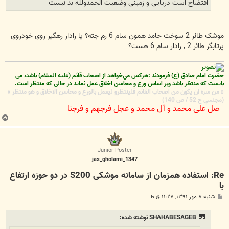
افتضاح است دریایی و زمینی وضعیت الحمدولله بد نیست
موشک طائر 2 سوخت جامد همون سام 6 رم جته؟ یا رادار رهگیر روی خودروی
پرتابگر طائر 2 , رادار سام 6 هست؟
حضرت امام صادق (ع) فرمودند :هركس مي‌خواهد از اصحاب قائم (علیه السلام) باشد، می
بایست که منتظر باشد وبر اساس ورع و محاسن اخلاق عمل نماید در حالی که منتظر است.
« من سره ان يكون من اصحاب القائم فلينتظرو ليعمل بالورع و محاسن الاخلاق و هو منتظر »
(مجلسي ج 52 / ص 140)
صل علی محمد و آل محمد و عجل فرجهم و فرجنا
ب
ا
ل
ا
Junior Poster
jas_gholami_1347
Re: استفاده همزمان از سامانه موشکی S200 در دو حوزه ارتفاع
با
پ
شنبه ۸ مهر ۱۳۹۱, ۱۱:۲۷ ق.ظ
س
ت
SHAHABESAGEB نوشته شده: