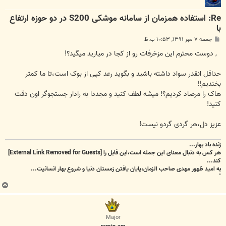
Re: استفاده همزمان از سامانه موشکی S200 در دو حوزه ارتفاع
با
پ
جمعه ۷ مهر ۱۳۹۱, ۱۰:۵۳ ب.ظ
س
ت
, دوست محترم این مزخرفات رو از کجا در میارید میگید؟!
حداقل انقدر سواد داشته باشید و بگوید رعد کپی از بوک است،تا ما کمتر
بخندیم!!
هاک را مرصاد کردیم؟! میشه لطف کنید و مجددا به رادار جستجوگر اون دقت
کنید!
عزیز دل،هر گردی گردو نیست!
زنده باد بهار...
هر کس به دنبال معنای این جمله است،این فایل را
[External Link Removed for Guests]
کند...
به امید ظهور مهدی صاحب الزمان،پایان یافتن زمستان دنیا و شروع بهار انسانیت...
"
ب
ا
ل
ا
Major