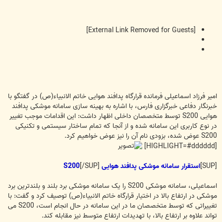
[External Link Removed for Guests]
امیر فرزاد اسماعیلی فرمانده قرارگاه پدافند هوایی خاتم الانبیاء(ص) در گفتگو با
خبرنگار دفاعی خبرگزاری فارس، با اشاره به بهینه سازی سامانه موشکی پدافند
هوایی S200 توسط متخصصان داخلی اظهار داشت: این اقدامات موجب تغییر
در نوع کاربری این سامانه شده و از آنجا که تمام ساختار سیستمی و تکنیکی
S200 عوض شده، بزودی نام آن را نیز عوض خواهیم کرد.
[HIGHLIGHT=#dddddd]
[SUP]
استقرار سامانه موشکی پدافند هوایی S200
[/SUP]
اسماعیلی، سامانه موشکی S200 را یک سامانه موشکی برد بلند و بلندترین برد
موشکی در ارتفاع بالا در اختیار قرارگاه خاتم الانبیاء(ص) توصیف کرد و گفت: با
تغییراتی که توسط متخصصان ما در این سامانه در حال انجام است، S200 می
تواند علاوه بر ارتفاع بالا، با تهدیدات ارتفاع متوسط نیز مقابله کند.