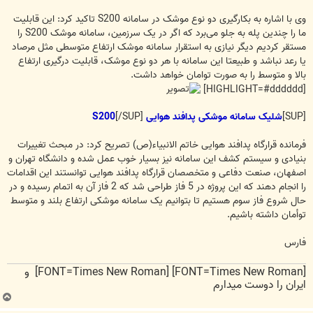
وی با اشاره به بکارگیری دو نوع موشک در سامانه S200 تاکید کرد: این قابلیت
ما را چندین پله به جلو می‌برد که اگر در یک سرزمین، سامانه موشک S200 را
مستقر کردیم دیگر نیازی به استقرار سامانه موشک ارتفاع متوسطی مثل مرصاد
یا رعد نباشد و طبیعتا این سامانه با هر دو نوع موشک، قابلیت درگیری ارتفاع
بالا و متوسط را به صورت توامان خواهد داشت.
[HIGHLIGHT=#dddddd]
[SUP]
شلیک سامانه موشکی پدافند هوایی S200
[/SUP]
فرمانده قرارگاه پدافند هوایی خاتم الانبیاء(ص) تصریح کرد: ‌در مبحث تغییرات
بنیادی و سیستم کشف این سامانه نیز بسیار خوب عمل شده و دانشگاه تهران و
اصفهان، صنعت دفاعی‌ و متخصصان قرارگاه پدافند هوایی توانستند این اقدامات
را انجام دهند که این پروژه در 5 فاز طراحی شد که 2 فاز آن به اتمام رسیده و در
حال شروع فاز سوم هستیم تا بتوانیم یک سامانه موشکی ارتفاع بلند و متوسط
توأمان داشته باشیم.
فارس
[FONT=Times New Roman] [FONT=Times New Roman] و
ایران را دوست میدارم
ب
ا