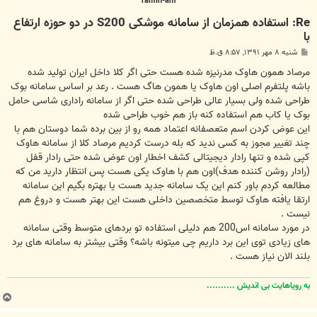
ramin-am
Re: استفاده همزمان از سامانه موشکی S200 در دو حوزه ارتفاع
با
پ
شنبه ۸ مهر ۱۳۹۱, ۸:۵۷ ق.ظ
س
ت
مرصاد همون هاوک مدرنیزه شده هست حتی اگر کلا داخل ایران تولید شده
باشه پلتفرم اصلی اون هاوک یا همون هاگ هست . رعد بر اساس سامانه بوک
طراحی شده ولی بسیار عالی طراحی شده حتی اگر از سامانه راداری شاسی حامل
بوک یا کاب هم استفاده کنه باز هم خوب طراحی شده
این عوض کردن اسم متعصفانه اعتماد همه رو از بین برده شما دوستان هم با
چند تغییر مجوز به کسی ندید که بله درست کردیم مرصاد کلا از سامانه هاوک
کپی شده و تنها رادار دیجیتالی کشف اخطار اون عوض شده حتی رادار قفل
(رادار روشن کننده هدف)اون هم با هاوک یکی هست پس انتظار دارید من که
مطالعه کردم باور کنم این یک سامانه جدید هست یا بهتره بگیم این سامانه
ارتقا یافته هاوک توسط متخصصین داخلی هست این بهتر هست و دروغ هم
نیست .
در مورد سامانه اس200 هم دلیلی استفاده تو بردهای متوسط وقتی سامانه
های زیادی توی این برد داریم چی میتونه باشه؟ وقتی بیشتر به سامانه های برد
بلند الان نیاز هست .
به رویاهایت بی اندیش ..........
ب
ا