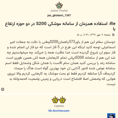
ل
ا
Junior Poster
jas_gholami_1347
Re: استفاده همزمان از سامانه موشکی S200 در دو حوزه ارتفاع
با
پ
جمعه ۷ مهر ۱۳۹۱, ۸:۴۰ ب.ظ
س
ت
دوستان سلام این هم از باور373یاهمانS200وطنی با دقت به جملات امیر
اسماعیلی توجه کنید اینکه این طرح در 5 فاز است که دو فاز ان انجام شده و
فاز سوم ان شروع گردیده است خدا عاقبت همه را خیرکند چه میخواستیم چه
شد این هم از سامانه S300ایرانی تمام کارهامان همه اش همین طوری است
سامانه رعد را بررسی کنید همان سام 6است با همان شکل وشمایل فقط اسم
سامانه عوض شده لانچر 3تایی ان خود بهترین گواه است هاگ را مرصاد
کردیماف 5را صاعقه کردیم فقط تو بحث موشک یه کارهایی کردیم والا نیروی
هوایی که وضعش اصلا افتضاح است دریایی و زمینی وضعیت الحمدولله بد
نیست
ب
ا
ل
ا
Captain
Mr.Amirhessam