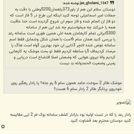
jas_gholami_1347 نوشته شده:
دوستان سلام این هم از باور373یاهمانS200وطنی با دقت به
جملات امیر اسماعیلی توجه کنید اینکه این طرح در 5 فاز است که
دو فاز ان انجام شده و فاز سوم ان شروع گردیده است خدا عاقبت
همه را خیرکند چه میخواستیم چه شد این هم از سامانه
S300ایرانی تمام کارهامان همه اش همین طوری است سامانه رعد
را بررسی کنید همان سام 6است با همان شکل وشمایل فقط اسم
سامانه عوض شده لانچر 3تایی ان خود بهترین گواه است هاگ را
مرصاد کردیماف 5را صاعقه کردیم فقط تو بحث موشک یه کارهایی
کردیم والا نیروی هوایی که وضعش اصلا افتضاح است دریایی و
زمینی وضعیت الحمدولله بد نیست
موشک طائر 2 سوخت جامد همون سام 6 رم جته؟ یا رادار رهگیر روی
خودروی پرتابگر طائر 2 رادار سام 6 هست؟
رادار رعد را که در تست اولیه بود بارادار کشف سامانه بوک ام 2 ایی مقایسه
کنید دوستان محترم بعد قضاوت کنید
ب
ا