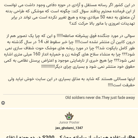
در این کشور اگر رسانه مستقل و آزادی در حوزه دفاعی وجود داشت می توانست
از این فرمانده محترم پدافند سوال کند: چگونه است که موشکی که طراحی بدنه
آن متعلق به دهه 50 میلادی بوده و هیچ تغییر نکرده است می تواند در برابر
تهدیدات امروزی با مانور بالا حرکت کند؟
سوالی در مورد جنگنده فوق پیشرفته صاعقه!!!!! و این که چرا یک تصویر هم از
درون کابین آن منتشر نشده است!!!! چرا خبر سقوط اف 14 در سال گذشته به
طور کامل بایکوت شد؟؟ چرا در مورد ریشه های موشک حوت شفاف سازی نمی
شود؟؟؟ چرا به منشاء سلاح های گوشه زن و خمپاره انداز 160 میلی متری اشاره
نمی شود؟؟؟ چرا هیج خبری از نارضایتی موجود و اعتراض پرسنل نظامی به کمی
حقوق خود منتشر نمی شود و بسیاری چرای دیگر!!!!!!!!!!!
اینها مسائلی هستند که شاید به مذاق بسیاری در این سایت خوش نیاید ولی
حقیقت است!!!!
Old soldiers never die.They just fade away
ب
ا
ل
ا
Junior Poster
jas_gholami_1347
Re: استفاده همزمان از سامانه موشکی S200 در دو حوزه ارتفاع