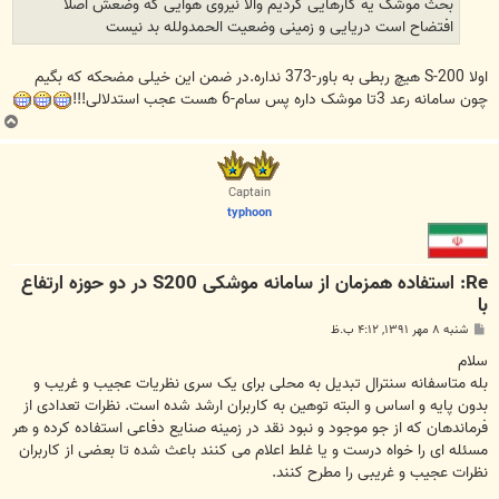
بحث موشک یه کارهایی کردیم والا نیروی هوایی که وضعش اصلا
افتضاح است دریایی و زمینی وضعیت الحمدولله بد نیست
اولا S-200 هیچ ربطی به باور-373 نداره.در ضمن این خیلی مضحکه که بگیم
چون سامانه رعد 3تا موشک داره پس سام-6 هست عجب استدلالی!!!
ب
ا
ل
ا
Captain
typhoon
Re: استفاده همزمان از سامانه موشکی S200 در دو حوزه ارتفاع
با
پ
شنبه ۸ مهر ۱۳۹۱, ۴:۱۲ ب.ظ
س
ت
سلام
بله متاسفانه سنترال تبدیل به محلی برای یک سری نظریات عجیب و غریب و
بدون پایه و اساس و البته توهین به کاربران ارشد شده است. نظرات تعدادی از
فرماندهان که از جو موجود و نبود نقد در زمینه صنایع دفاعی استفاده کرده و هر
مسئله ای را خواه درست و یا غلط اعلام می کنند باعث شده تا بعضی از کاربران
نظرات عجیب و غریبی را مطرح کنند.