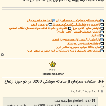
بوده ، نه زنه ؛ اونه پیرزنه بوده که از اون بغل داشته رد می شده!
پرونده فعالیت صلح آمیز هسته ای ایران
تسلیحات ضد زره ایران
ناوچه های موشک انداز "کلاس کمان / سینا"
پهپادهای ایرانی
ناوشکن های "کلاس موج"
بالگردهای خانواده شاهد سپاه پاسداران انقلاب اسلامی
ناوشکن عملیاتی-آموزشی "کلاس لقمان"
ناو خارک
رادارهای ایرانی؛ سربازان همیشه بیدار آسمان
موشك پدافند هوايي "صياد 2"
توان پدافند هوایی جمهوری اسلامی ایران
موشک های بالستیک و شبه بالستیک ساخت جمهوری اسلامی ایران
ب
ا
ل
ا
Major I
Mohammad.Jafar
Re: استفاده همزمان از سامانه موشکی S200 در دو حوزه ارتفاع
با
پ
شنبه ۸ مهر ۱۳۹۱, ۱:۰۲ ب.ظ
س
ت
jas_gholami_1347 نوشته شده:
دوستان سلام این هم از باور373یاهمانS200وطنی با دقت به جملات