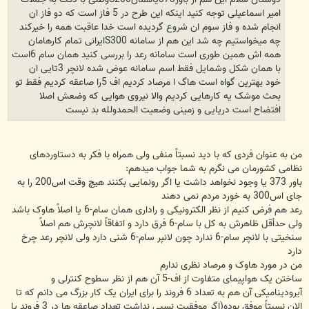
امیر اسماعیلی توجه کنید اینکه این طرح در 5 فاز است که دو فاز ان
انجام شده و فاز سوم ان شروع گردیده است خدا عاقبت همه را خیرکند
چه میخواستیم چه شد این هم از سامانه S300ایرانی تمام کارهامان
همه اش همین طوری است سامانه رعد را بررسی کنید همان سام 6است
با همان شکل وشمایل فقط اسم سامانه عوض شده لانچر 3تایی ان
خود بهترین گواه است هاگ ا مرصاد کردیم اف 5را صاعقه کردیم فقط تو
بحث موشک یه کارهایی کردیم والا نیروی هوایی که وضعش اصلا
افتضاح است دریایی و زمینی وضعیت الحمدولله بد نیست
من به عنوان فردی که با دید نسبتاً منفی ولی همراه با فکر به دستاوردهای
نظامی کشورمان می نگرم به شما جواب میدهم:
باور 373 یا وجود نخواهد داشت یا اگر رونمایی بکنند هیچ وقت اس200 را به
جای اس300 به خورد مردم نمی دهند
رعد هم فرض کنیم از نظر الکترونیکی و راداری همان سام-6 یا اصلاً هاوک باشد
ولی حدأقل ظاهرش به کل با سام-6 فرق دارد و اتفاقاً لانچرش هم اصلاً
سنخیتی با لانچر سام-6 ندارد چون لانپر سام-6 شنی دارد ولی لانچر رعد چرخ
دارد
من در مورد هاوک و مرصاد نظری ندارم
ساختن یک هواپیمای متفاوت از اف-5 آن هم از نظر سطوح کنترلی و
آیرودینامیکی آن هم به تعداد 6 فروند را برای ایران یک کار بزرگ می دانم که تا
الان نسبتاً موفق بوده(اگر موفقیت نسبی نداشت تعداد صاعقه ها در 3 فروند یا