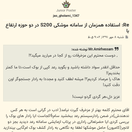
ل
ا
Junior Poster
jas_gholami_1347
Re: استفاده همزمان از سامانه موشکی S200 در دو حوزه ارتفاع
با
پ
شنبه ۸ مهر ۱۳۹۱, ۹:۰۲ ق.ظ
س
ت
Mr.Amirhessam نوشته شده:
, دوست محترم این مزخرفات رو از کجا در میارید میگید؟!
حداقل انقدر سواد داشته باشید و بگوید رعد کپی از بوک است،تا ما کمتر
بخندیم!!
هاک را مرصاد کردیم؟! میشه لطف کنید و مجددا به رادار جستجوگر اون
دقت کنید!
عزیز دل،هر گردی گردو نیست!
اقای محترم کلمه بهتر از مزخرف گیرت نیامد( ادب در گرانی است به هر کس
ندهندش)در ضمن رادارسیستم رعد ببخشید سام6کجاست ایا رادار های بوک را
بررسی کردی ایا حضرتعالی راداری در پرتاب ازمایشی سامانه رعد دیدید بجز دو
لانچر(کامیون) حامل موشکها لطفا یه نگاهی به رادار کشف بوک ام2ایی بیندازید