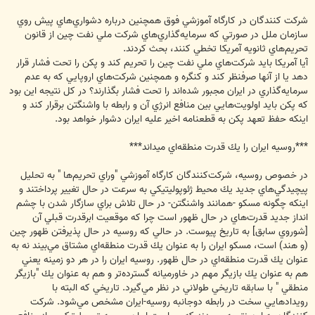
شركت كنندگان در كارگاه آموزشي فوق همچنين درباره دشواري‌هاي پيش روي
سازمان ملل در صورتي كه سرمايه‌گذاري‌هاي شركت ملي نفت چين از قانون
تحريم‌هاي ثانويه آمريكا تخطي كنند، بحث كردند.
آيا آمريكا بايد شركت‌هاي ملي نفت چين را تحريم كند و پكن را تحت فشار قرار
دهد يا از آنها صرفنظر كند و كنگره و همچنين شركت‌هاي اروپايي كه به عدم
سرمايه‌گذاري در ايران مجبور شده‌اند را تحت فشار بگذارند؟ در كل نتيجه اين بود
كه پكن بايد اولويت‌هايي بين منافع انرژي آن و رابطه با واشنگتن برقرار كند و
اينكه حفظ تعهد پكن به قطعنامه اخير عليه ايران دشوار خواهد بود.
***روسيه ايران را يك قدرت منطقه‌اي مي‎داند***
در خصوص روسيه، شركت‌كنندگان كارگاه آموزشي "وراي تحريم‌ها " به تحليل
پيچيدگي‌هاي جديد يك محيط ژئوپوليتيكي به سرعت در حال تغيير پرداختند و
اينكه چگونه مسكو -همانند واشنگتن- در حال تلاش براي سازگار شدن با چشم
انداز جديد قدرت‌هاي در حال ظهور است چرا كه موقعيت ابرقدرت قبلي آن
[شوروي سابق] به تاريخ پيوست. در حالي كه روسيه در حال پذيرفتن ظهور چين
(و هند) است، مسكو ايران را به عنوان يك قدرت منطقه‌اي مشتاق مي‌بيند نه به
عنوان يك قدرت منطقه‌اي در حال ظهور. روسيه ايران را در هر دو زمينه يعني
هم به عنوان يك بازيگر مهم در خاورميانه گسترده‌تر و هم به عنوان يك "بازيگر
منطقي " با سابقه تاريخي طولاني در نظر مي‌گيرد. تاريخي كه البته با
رويدادهايي سخت در رابطه دوجانبه روسيه-ايران مشخص مي‌شود. شركت