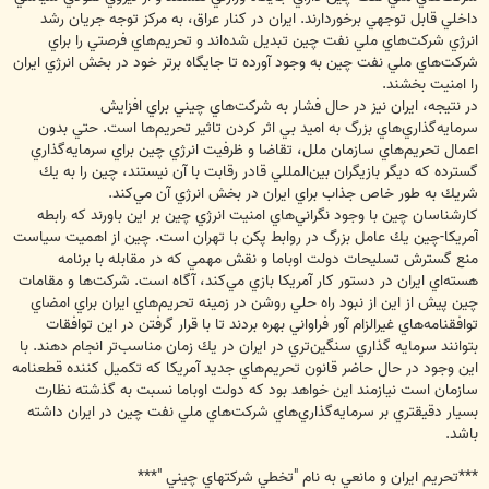
داخلي قابل توجهي برخوردارند. ايران در كنار عراق، به مركز توجه جريان رشد
انرژي شركت‌هاي ملي نفت چين تبديل شده‌اند و تحريم‌هاي فرصتي را براي
شركت‌هاي ملي نفت چين به وجود آورده تا جايگاه برتر خود در بخش انرژي ايران
را امنيت بخشند.
در نتيجه، ايران نيز در حال فشار به شركت‌هاي چيني براي افزايش
سرمايه‌گذاري‌هاي بزرگ به اميد بي اثر كردن تاثير تحريم‌ها است. حتي بدون
اعمال تحريم‌هاي سازمان ملل، تقاضا و ظرفيت انرژي چين براي سرمايه‌گذاري
گسترده كه ديگر بازيگران بين‌المللي قادر رقابت با آن نيستند، چين را به يك
شريك به طور خاص جذاب براي ايران در بخش انرژي آن مي‌كند.
كارشناسان چين با وجود نگراني‌هاي امنيت انرژي چين بر اين باورند كه رابطه
آمريكا-چين يك عامل بزرگ در روابط پكن با تهران است. چين از اهميت سياست
منع گسترش تسليحات دولت اوباما و نقش مهمي كه در مقابله با برنامه
هسته‌اي ايران در دستور كار آمريكا بازي مي‌كند، آگاه است. شركت‌ها و مقامات
چين پيش از اين از نبود راه حلي روشن در زمينه تحريم‌هاي ايران براي امضاي
توافقنامه‌هاي غيرالزام آور فراواني بهره بردند تا با قرار گرفتن در اين توافقات
بتوانند سرمايه گذاري سنگين‌تري در ايران در يك زمان مناسب‌تر انجام دهند. با
اين وجود در حال حاضر قانون تحريم‌هاي جديد آمريكا كه تكميل كننده قطعنامه
سازمان است نيازمند اين خواهد بود كه دولت اوباما نسبت به گذشته نظارت
بسيار دقيقتري بر سرمايه‌گذاري‌هاي شركت‌هاي ملي نفت چين در ايران داشته
باشد.
***تحريم ايران و مانعي به نام "تخطي شركتهاي چيني "***