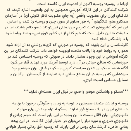
اوباما با روسيه- روسيه اكنون از اهميت ايران كاسته است.
شركت كنندگان در اين كارگاه آموزشي همچنين به اين واقعيت اشاره كردند كه
تقاضاي ايران براي عضويت واقعي (به جاي عضويت ناظر كنوني آن) در "سازمان
همكاري‌هاي شانگهاي " به طور مداوم از سوي چين و روسيه رد شده بر اساس
اين امر كه كشورهاي تحت تحريم بين‌المللي نمي‌توانند عضو دائم باشند، اما در
حقيقت به اين دليل است كه هيچ‎كدام از دو كشور فوق نمي‌خواهند روابط خود
را با واشنگتن قطع كنند.
كارشناسان بر اين باورند كه روسيه در صورتي كه گزينه روشني به آن ارائه شود
همواره به روابط خود با ايالات متحده اولويت خواهد داد. شركت كنندگان در اين
كارگاه آموزشي با اين وجود هشدار دادند در صورتي كه روسيه احساس كند در
حوزه‌هايي كه منافع حياتي در آن دارد توسط آمريكا مورد تهديد قرار مي‌گيرد،
آنگاه شاهد معكوس شدن سياست كنوني مسكو در قبال ايران خواهيم بود.
حوزه‌هايي كه روسيه در آن منافع حياتي دارد عبارتند از گرجستان، اوكراين يا
مسايل حساس امنيت انرژي.
***مسكو و واشنگتن موضع واحدي در قبال ايران هسته‌اي ندارند***
روسيه و ايالات متحده همچنين با توجه به زمان و چگونگي برخورد با برنامه
هسته‌اي ايران در يك سطح قرار ندارند. مسكو احترام چنداني براي مهارت
تكنولوژيكي ايران قائل نيست با اين وجود بر اين باور است كه حجم زيادي از
تكنولوژي ضروري و مورد نياز را مي‌توان در اختيار ايران گذاشت. در اين برهه
زماني خاص، كارشناسان روس بر اين باورند كه روسيه افق زماني بسيار طولاني