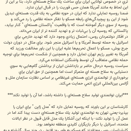
تري در خصوص توانايي ايران براي ساخت يك سلاح هسته‌اي دارد، بنا بر اين از
اين لحاظ به مانند آمريكا همان حس فوريت را در قبال ايران ندارد.
ضمنا روسيه تمايلي ندارد كه ايران در حوزه نظامي به يك قدرت هسته‌اي تبديل
شود از اين رو پيچيدگي‌هاي رابطه مسكو با تفكر حمله نظامي را رد مي‌كند و
روسيه از سوي ديگر آموخته است كه با واقعيت "پاكستان هسته‌اي " كنار بيايد،
پاكستاني كه روسيه آن را بي‌ثبات تر و تهديد كننده تر از ايران مي‌داند.
در افكار دولتمردان روس، احتمال زيادي وجود دارد كه تهديد خارجي براي
اسرائيل به حمله توسط آمريكا و يا اسرائيل منجر شود. براي مثال در دوران دولت
جرج بوش، مسكو با اعمال تحريم‌ها عليه ايران با اين باور مخالفت ورزيد كه
آمريكا به تغيير رژيم تهران تمايل دارد و همچنين از شكست تحريم‌ها براي توجيه
حمله نظامي متعاقب آن توسط واشنگتن استفاده مي‌كرد.
سياست روسيه درحال حاضر بر بازداشتن ايران از برداشتن گام‌هايي به سوي
دستيابي به سلاح هسته اي متمركز است اما همچنين از حق ايران براي
برخورداري از توانمندي انرژي هسته‌اي غيرنظامي بر اساس نظارت سازمان ملل و
آژانس بين‌المللي انرژي اتمي حمايت مي‌كند.
***ايران توانمندي توليد سلاح هسته‌اي را داشته باشد، اما آن را توليد نكند***
كارشناسان بر اين باورند كه روسيه تمايل دارد كه "مدل ژاپن " براي ايران را
بپذيرد-يعني تهران به توانمندي توليد يك سلاح هسته‌اي دست پيدا كند اما در
عمل آن را توليد نكند- با اينكه اين آشكارا يك مدل قابل قبول در نظر ايالات
متحده، اسرائيل يا ديگر بازيگران كليدي منطقه نخواهد بود.
كارشناسان روس معتقدند كه مسكو به طور روز افزوني در چند سال گذشته و به