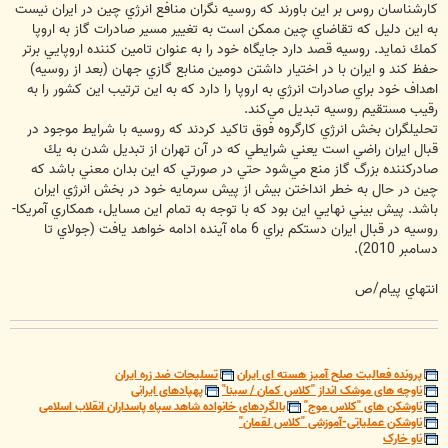
كارشناسان روس بر اين باورند كه روسيه نگران منافع انرژي چين در ايران نيست
به اين دليل كه تقاضاي چين ممكن است به تغيير مسير صادرات گاز به اروپا
كمك نمايد. روسيه قصد دارد جايگاه خود را به عنوان تامين كننده اروپايي برتر
حفظ كند و ايران با در اختيار داشتن دومين منابع گازي جهان (بعد از روسيه)
اهداف خود براي صادرات انرژي به اروپا را دارد كه به اين ترتيب اين كشور را به
رقيب مستقيم روسيه تبديل مي‌كند.
تحليلگران بخش انرژي كارگروه فوق تاكيد كردند كه روسيه با شرايط موجود در
قبال ايران راضي است يعني شرايطي كه در آن تهران از تبديل شدن به يك
صادركننده بزرگ گاز منع مي‌شود حتي در صورتي كه اين بدان معني باشد كه
چين در حال به خطر انداختن بيش از پيش سرمايه خود در بخش انرژي ايران
باشد. پيش بيني نهايي اين بود كه با توجه به تمام اين مسايل، همكاري آمريكا-
روسيه در قبال ايران دست‎كم براي 6 ماه آينده ادامه خواهد يافت (جولاي تا
دسامبر 2010).
انتهاي پيام/ص
پرونده فعالیت صلح آمیز هسته ای ایران
تسلیحات ضد زره ایران
ناوچه های موشک انداز "کلاس کمان / سینا"
پهپادهای ایرانی
ناوشکن های "کلاس موج"
بالگردهای خانواده شاهد سپاه پاسداران انقلاب اسلامی
ناوشکن عملیاتی-آموزشی "کلاس لقمان"
ناو خارک