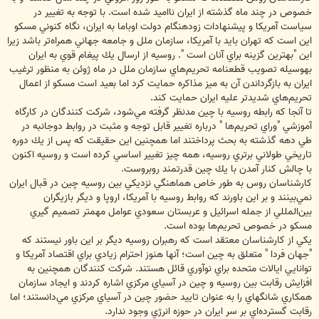
خصوص در چند ماه گذشته از ايران نااميد شده است. با توجه به تغيير در
سياست آمريكا و پيشنهادات زودهنگام دولت اوباما به ايران، نگاه كنوني مسكو
اين است كه تهران بايد با آمريكا، سازمان ملل و جامعه جهاني همراه‌تر باشد زيرا
اين "بهترين گزينه براي آنان است ". روسيه از ارسال يك پيغام قوي به ايران
به‏وسيله تصويب قطعنامه تحريم‌هاي سازمان ملل در ماه ژوئن به منظور ترغيب
ايران به بازگرداندن آن به ميز مذاكره حمايت كرد اما بعيد است مسكو از اعمال
تحريم‌هاي شديدتر عليه ايران حمايت كند.
تا آنجا كه رابطه روسيه با چين مدنظر گرفته مي‌شود، شركت كنندگان در كارگاه
آموزشي "وراي تحريم‌ها " درباره تغيير قابل توجه و مثبت در روابط دوجانبه در
طي دهه گذشته به بحث پرداختند اما همچنين اين حقيقت كه پس از يك دوره
تاريخي طولاني برتري روسيه، همه چيز تغيير اساسي كرده است و روسيه اكنون
با چالش كنار آمدن با يك چين قدرتمند روبروست.
كارشناسان روس به طور خاص هماهنگي نزديكي بين روسيه چين در قبال ايران
نمي‌بينند و بر اين باورند كه روابط روسيه با آمريكا، اروپا و ديگر بازيگران
بين‌المللي از جمله اسرائيل و عربستان سعودي عوامل مهمتر تصميم گيري
مسكو در خصوص تحريم‌ها بوده است.
يكي از كارشناسان معتقد است كه رهبران روسيه ديگر بر اين باور نيستند كه
"جهان فردا " متعلق به چين است؛ آنها هنوز احترام زيادي براي اقتصاد آمريكا و
توانايي ايالات متحده براي نوآوري قائل هستند. شركت كنندگان همچنين به
افزايش رقابت بين روسيه و چين در آسياي مركزي اشاره كردند و ايجاد سازمان
همكاري شانگهاي را به عنوان تاييد حضور چين در آسياي مركزي مي‌دانستند؛ اما
رقابت گسترده‌اي بر سر ايران در حوزه انرژي وجود ندارد.