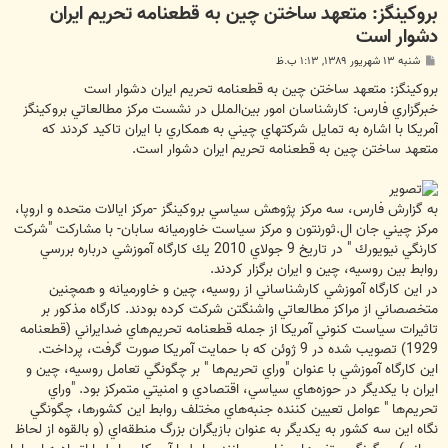
بروكينگز: متعهد ساختن چين به قطعنامه تحريم ايران
دشوار است
پ
شنبه ۱۳ شهریور ۱۳۸۹, ۱:۱۳ ب.ظ
س
ت
بروكينگز: متعهد ساختن چين به قطعنامه تحريم ايران دشوار است
خبرگزاري فارس: كارشناسان امور بين‌الملل در نشست مركز مطالعاتي بروكينگز
آمريكا با اشاره به تمايل شركتهاي چيني به همكاري با ايران تاكيد كردند كه
متعهد ساختن چين به قطعنامه تحريم ايران دشوار است.
به گزارش فارس، سه مركز پژوهش سياسي بروكينگز -مركز ايالات متحده و اروپا،
مركز چيني جان ال.ثورنتون و مركز سياست خاورميانه سابان- با مشاركت "شركت
كارنگي نيويورك " در تاريخ 9 جولاي 2010 يك كارگاه آموزشي درباره بررسي
روابط بين روسيه،‌ چين و ايران برگزار كردند.
در اين كارگاه آموزشي كارشناساني از روسيه، چين و خاورميانه و همچنين
متخصصاني از مراكز مطالعاتي واشنگتن شركت كرده بودند. كارگاه مذكور بر
تاثيرات سياست كنوني آمريكا از جمله قطعنامه تحريم‌هاي ضدايراني (قطعنامه
1929) تصويب شده در 9 ژوئن كه با حمايت آمريكا صورت گرفت، پرداخت.
اين كارگاه آموزشي با عنوان "وراي تحريم‌ها " بر چگونگي تعامل روسيه، چين و
ايران با يكديگر در حوزه‌هاي سياسي، اقتصادي و امنيتي متمركز بود. "وراي
تحريم‌ها " عوامل تعيين كننده جنبه‌هاي مختلف روابط اين كشورها، چگونگي
نگاه اين سه كشور به يكديگر به عنوان بازيگران بزرگ منطقه‌اي (و بالقوه از لحاظ