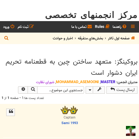
مرکز انجمنهای تخصصی
راهنما
Rules
تماس با ما
ثبت نام
ورود
ج
صفحه اول تالار
بخش‌‌هاي متفرقه
اخبار و حوادث
س
ت
بروكينگز: متعهد ساختن چين به قطعنامه تحريم
ج
ايران دشوار است
و
مدیران انجمن:
MASTER
,
MOHAMMAD_ASEMOONI
,
شوراي نظارت
جستجو
جستجوی پیش
ارسال پست
تعداد پست ها:1 • صفحه
1
از
1
Captain
Sami 1993