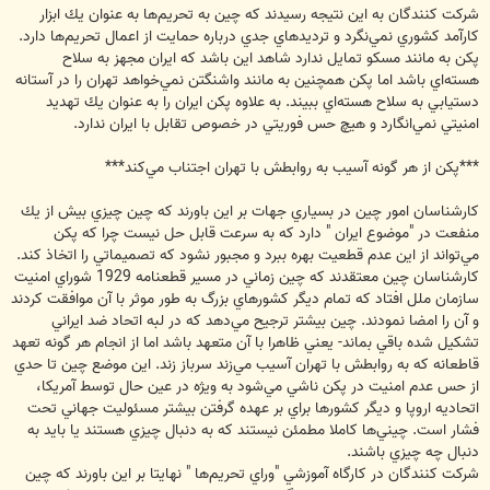
شركت كنندگان به اين نتيجه رسيدند كه چين به تحريم‌ها به عنوان يك ابزار
كارآمد كشوري نمي‌نگرد و ترديدهاي جدي درباره حمايت از اعمال تحريم‌ها دارد.
پكن به مانند مسكو تمايل ندارد شاهد اين باشد كه ايران مجهز به سلاح
هسته‌اي باشد اما پكن همچنين به مانند واشنگتن نمي‌خواهد تهران را در آستانه
دستيابي به سلاح هسته‌‌اي ببيند. به علاوه پكن ايران را به عنوان يك تهديد
امنيتي نمي‌انگارد و هيچ حس فوريتي در خصوص تقابل با ايران ندارد.
***پكن از هر گونه آسيب به روابطش با تهران اجتناب مي‌كند***
كارشناسان امور چين در بسياري جهات بر اين باورند كه چين چيزي بيش از يك
منفعت در "موضوع ايران " دارد كه به سرعت قابل حل نيست چرا كه پكن
مي‌تواند از اين عدم قطعيت بهره ببرد و مجبور نشود كه تصميماتي را اتخاذ كند.
كارشناسان چين معتقدند كه چين زماني در مسير قطعنامه 1929 شوراي امنيت
سازمان ملل افتاد كه تمام ديگر كشورهاي بزرگ به طور موثر با آن موافقت كردند
و آن را امضا نمودند. چين بيشتر ترجيح مي‌دهد كه در لبه اتحاد ضد ايراني
تشكيل شده باقي بماند- يعني ظاهرا با آن متعهد باشد اما از انجام هر گونه تعهد
قاطعانه كه به روابطش با تهران آسيب مي‌زند سرباز زند. اين موضع چين تا حدي
از حس عدم امنيت در پكن ناشي مي‌شود به ويژه در عين حال توسط آمريكا،
اتحاديه اروپا و ديگر كشورها براي بر عهده گرفتن بيشتر مسئوليت جهاني تحت
فشار است. چيني‌ها كاملا مطمئن نيستند كه به دنبال چيزي هستند يا بايد به
دنبال چه چيزي باشند.
شركت كنندگان در كارگاه آموزشي "وراي تحريم‌ها " نهايتا بر اين باورند كه چين