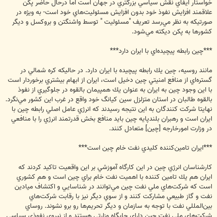
خواستار ايفاي نقش سياسي بزرگتري در جهان است اما درحال حاضر پكن
علاقمند افزايش نفوذ خود بدون افزايش مسئوليت‌هاي خود است- به ويژه در
صورتيكه به نظر مي‌رسد تعريف "مسئوليت " توسط واشنگتن و بروكسل و ديگر
كشورها به پكن ديكته مي‌شود.
***چين رابطه پيچيده‌اي با ايران دارد***
مانند روسيه، چين يك رابطه پيچيده با ايران دارد. در حاليكه كره شمالي در
گستره‌اي از منافع امنيتي چين دخيل است، ايران از ابهام بيشتري برخوردار است
با اين وجود چين به ايران به عنوان يك همپيمان بالقوه در جلوگيري از نفوذ
بالقوه طالبان در استان متزلزل سين كيانگ خود واقع در غرب اين كشور مي‌نگرد.
نهايتا شركت كنندگان به اين نتيجه رسيدند كه انرژي عامل اصلي رابطه چين با
ايران است و رهبران بلندپايه چين بايد منافع بخش قدرتمند انرژي را با منافعي
در وزارت امورخارجه [چين] متعادل كنند.
***ايران تامين‌كننده كليدي نفت خام چين است***
كارشناسان انرژي چين در اين كارگاه آموزشي بر اين واقعيت تاكيد كردند كه
ايران هم يك تامين كننده با اهميت نفت خام براي چين است و هم كشوري
است كه شركت‌هاي ملي نفت چين مي‌توانند در شناسايي و اكتشاف ميادين
نفت و گاز طبيعي مشاركت كنند و از سوي ديگر نيز با رقابت شركت‌هاي
بين‌المللي نفت با توجه به سازمان و ديگر تحريم‌ها رو برو نشوند. روساي
شركت‌هاي ملي نفت چين داراي جايگاه وزارتي هستند و از نيروي نفوذي سياسي