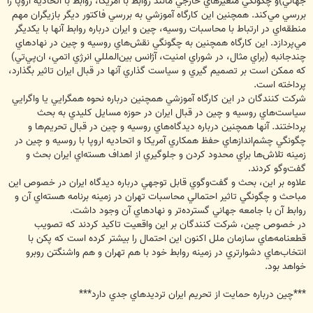
جهاني)و چگونگي متغيرهاي خارجي مانند روابط با آمريكا، روابط با اتحاديه اروپا را
بررسي مي‌كند. همچنين اين كارگاه آموزشي به بررسي فاكتور ديگر بازيگران مهم
منطقه‌اي در ارتباط با محاسبات روسيه، چين و ايران درباره روابط آنها با يكديگر
مي‌پردازد. اين كارگاه همچنين به چگونگي نقش‌هاي روسيه و چين در نهادهاي
چندجانبه (براي مثال، در شوراي امنيت، آژانس بين‌المللي انرژي اتمي، ان‌پي‌تي)
كه ممكن است بر تصميم گيري و سياست گذاري آنها در قبال ايران تاثير بگذارد،
پرداخته است.
شركت كنندگان در اين كارگاه آموزشي همچنين درباره نحوه همگرايي يا واگرايي
سياست‌هاي روسيه و چين در قبال ايران در حوزه مسايل كليدي به بحث
پرداختند. آنها همچنين درباره ديدگا‌ه‌هاي روسيه و چين در قبال تحريم‌ها و
چگونگي چشم‌اندازهاي حفظ همكاري آمريكا و اتحاديه اروپا با روسيه و چين در
زمينه تلاش‌ها براي محدود كردن و جلوگيري از اهداف هسته‌اي ايران بحث و
گفت‌وگو كردند.
علاوه بر اين، بحث و گفت‌وگوي قابل توجهي درباره ديدگاه ايران در خصوص اين
مباحث و چگونگي تاثير احتمالي محاسبات تهران در زمينه برنامه هسته‌اي آن و
روابط آن با جامعه جهاني گسترده‌تر و نهادهاي آن وجود داشت.
در خصوص چين، شركت كنندگان بر اين واقعيت تاكيد كردند كه تصويب
قطعنامه‌هاي سازمان ملل اكنون اين احتمال را بيشتر كرده است كه پكن با
انتخاب‌هاي دشوارتري در زمينه روابط خود با هم تهران و هم واشنگتن روبرو
خواهد بود.
***چين درباره حمايت از تحريم ايران ترديدهاي جدي دارد***