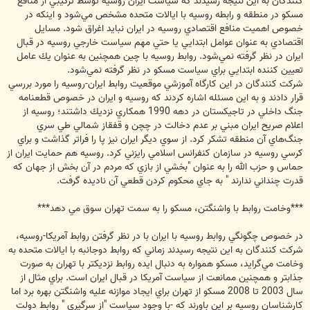
كنندگان به اين نتيجه رسيدند كه سياست ايران روسيه توسط تركيبي از منافع
مسكو در منطقه و رابطه روسيه با ايالات متحده مشخص مي‌شود و اينكه در
خصوص اهميت منافع اقتصادي روسيه در ايران نبايد اغراق شود. مسايل
اقتصادي به عنوان عوامل ابتدايي يا حتي مهم سياست خارجي روسيه در قبال
ايران در نظر گرفته نمي‌شود. روابط روسيه با چين همچنين به عنوان يك عامل
تعيين كننده ابتدايي براي سياست مسكو در نظر گرفته ‌نمي‌شود.
شركت كنندگان در اين كارگاه آموزشي موقعيت روابط ايران-روسيه را مورد بررسي
قرار دادند و به اين مسئله اشاره كردند كه روسيه و ايران در خصوص قطعنامه
جنگ داخلي در تاجيكستان در دهه 1990 همكاري نزديك داشتند؛ روسيه از
اعلام صريح ايران مبني بر عدم دخالت در چچن و قفقاز شمالي طي سري
جنگ‌هاي آن منطقه تشكر كرد. از سوي ديگر ايران نيز پا را فراتر گذاشت و براي
كرسي روسيه در سازمان كنفرانس اسلامي رايزني كرد. روسيه هم حمايت ايران از
حماس و حزب الله را به عنوان "بخشي از بازي كه مردم در آن بخش از جهان كه
قدرت چنداني ندارند " به جاي محكوم كردن قطعي آن ناديده گرفت.
***وخامت روابط با واشنگتن، مسكو را به سمت تهران سوق مي دهد***
در خصوص چگونگي روابط روسيه با ايران با در نظر گرفتن روابط آمريكا-روسيه،
شركت كنندگان به اين نتيجه رسيدند زماني كه روابط دوجانبه با ايالات متحده به
وخامت مي‌گرايد،‌ مسكو همواره به دنبال ايده روابط نزديكتر با تهران به صورت
جذابتر و همچنين ممانعت از سياست آمريكا در قبال ايران است. براي مثال از
سال 2003 تا 2008 مسكو از تهران براي ايجاد موازنه عليه واشنگتن بهره برد اما
كارشناسان روسيه بر اين باورند كه -با وجود سياست "از سرگيري " روابط دولت